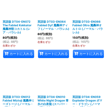
英語版 DT04-EN072
英語版 DT03-EN064
英語版 DT03-EN066
The Fabled Kokkator
Fabled Dyf 魔轟神ディ
Fabled Oltro 魔轟神オ
魔轟神獣コカトル (レ
フ (ノーマル・パラレル)
ルトロ (ノーマル・パラ
ア・パラレル)
レル)
80
円
(税別)
80
円
(税別)
150
円
(税別)
(
税込
:
88
円
)
(
税込
:
88
円
)
(
税込
:
165
円
)
在庫わずか
在庫わずか
在庫わずか
カートに入れる
カートに入れる
カートに入れる
英語版 DT03-EN012
英語版 DT04-EN010
英語版 DT04-EN059
Fabled Miztoji 魔轟神ミ
White Night Dragon 青
Exploder Dragon ボマ
ーズトージ (ノーマル・
氷の白夜龍 (スーパー・
ー・ドラゴン (ノーマ