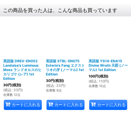
この商品を買った人は、こんな商品も買っています
英語版 DREV-EN052
英語版 STBL-EN075
英語版 YS14-ENA15
Landoise's Luminous
Exterio's Fang エクスト
Divine Wrath 天罰 (ノー
Moss ランドオルスのヒ
リオの牙 (ノーマル) 1st
マル) 1st Edition
カリゴケ (レア) 1st
Edition
100
円
(税別)
Edition
30
円
(税別)
(
税込
:
110
円
)
30
円
(税別)
(
税込
:
33
円
)
在庫数 10点
(
税込
:
33
円
)
在庫数 9点
在庫数 12点
カートに入れる
カートに入れる
カートに入れる