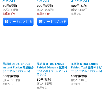
パラレル)
パラレル)
ル・パラレル)
50
円
(税別)
900
円
(税別)
400
円
(税別)
(
税込
:
55
円
)
(
税込
:
990
円
)
(
税込
:
440
円
)
在庫わずか
在庫わずか
在庫なし
カートに入れる
カートに入れる
英語版 DT04-EN093
英語版 DT04-EN073
英語版 DT03-EN010
Instant Fusion 簡易融合
Fabled Dianaira 魔轟神
Fabled Topi 魔轟神トピ
(ノーマル・パラレル)
ディアネイラ (レア・パ
ー (ノーマル・パラレル)
ラレル)
300
円
(税別)
100
円
(税別)
50
円
(税別)
(
税込
:
330
円
)
(
税込
:
110
円
)
(
税込
:
55
円
)
在庫なし
在庫なし
在庫なし