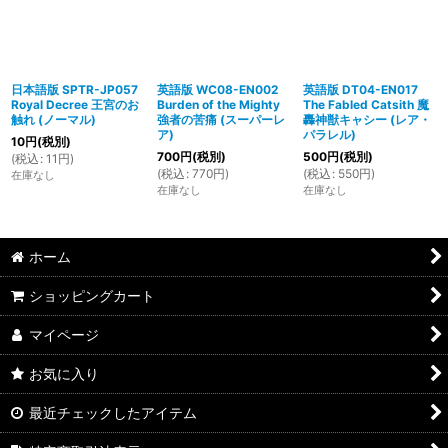
日本語版 SPTR-JP057
英語版 WC08-EN002
英語版 DT04-EN017
Royal Decree 王宮のお
Burden of the Mighty
The Fabled Catsith 魔
触れ (ノーマル)
強者の苦痛 (スーパーレ
轟神獣キャシー (レア・
ア)
パラレル)
10
円
(税別)
700
円
(税別)
500
円
(税別)
(
税込
:
11
円
)
(
税込
:
770
円
)
(
税込
:
550
円
)
在庫なし
在庫なし
在庫なし
ホーム
ショッピングカート
マイページ
お気に入り
最近チェックしたアイテム