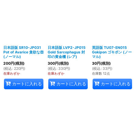
日本語版 SR10-JP031
日本語版 LVP2-JP015
英語版 TU07-EN015
Pot of Avarice 貪欲な壺
Gold Sarcophagus 封
Gokipon ゴキポン (ノー
(ノーマル)
印の黄金櫃 (レア)
マル)
200
円
(税別)
300
円
(税別)
30
円
(税別)
(
税込
:
220
円
)
(
税込
:
330
円
)
(
税込
:
33
円
)
在庫わずか
在庫わずか
在庫数 12点
カートに入れる
カートに入れる
カートに入れる