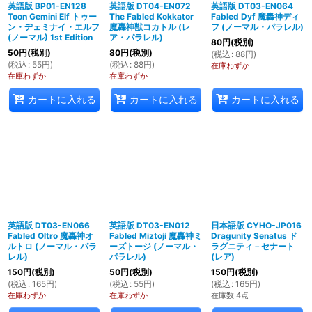
英語版 BP01-EN128
英語版 DT04-EN072
英語版 DT03-EN064
Toon Gemini Elf トゥー
The Fabled Kokkator
Fabled Dyf 魔轟神ディ
ン・ヂェミナイ・エルフ
魔轟神獣コカトル (レ
フ (ノーマル・パラレル)
(ノーマル) 1st Edition
ア・パラレル)
80
円
(税別)
50
円
(税別)
80
円
(税別)
(
税込
:
88
円
)
(
税込
:
55
円
)
(
税込
:
88
円
)
在庫わずか
在庫わずか
在庫わずか
カートに入れる
カートに入れる
カートに入れる
英語版 DT03-EN066
英語版 DT03-EN012
日本語版 CYHO-JP016
Fabled Oltro 魔轟神オ
Fabled Miztoji 魔轟神ミ
Dragunity Senatus ド
ルトロ (ノーマル・パラ
ーズトージ (ノーマル・
ラグニティ－セナート
レル)
パラレル)
(レア)
150
円
(税別)
50
円
(税別)
150
円
(税別)
(
税込
:
165
円
)
(
税込
:
55
円
)
(
税込
:
165
円
)
在庫わずか
在庫わずか
在庫数 4点