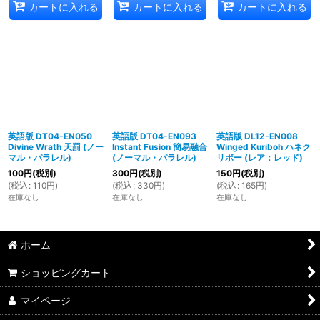
カートに入れる
カートに入れる
カートに入れる
英語版 DT04-EN050
英語版 DT04-EN093
英語版 DL12-EN008
Divine Wrath 天罰 (ノー
Instant Fusion 簡易融合
Winged Kuriboh ハネク
マル・パラレル)
(ノーマル・パラレル)
リボー (レア：レッド)
100
円
(税別)
300
円
(税別)
150
円
(税別)
(
税込
:
110
円
)
(
税込
:
330
円
)
(
税込
:
165
円
)
在庫なし
在庫なし
在庫なし
ホーム
ショッピングカート
マイページ