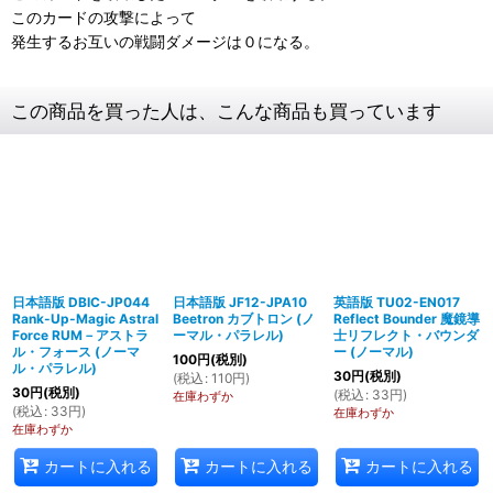
このカードの攻撃によって
発生するお互いの戦闘ダメージは０になる。
この商品を買った人は、こんな商品も買っています
日本語版 DBIC-JP044
日本語版 JF12-JPA10
英語版 TU02-EN017
Rank-Up-Magic Astral
Beetron カブトロン (ノ
Reflect Bounder 魔鏡導
Force RUM－アストラ
ーマル・パラレル)
士リフレクト・バウンダ
ル・フォース (ノーマ
ー (ノーマル)
100
円
(税別)
ル・パラレル)
30
円
(税別)
(
税込
:
110
円
)
30
円
(税別)
(
税込
:
33
円
)
在庫わずか
(
税込
:
33
円
)
在庫わずか
在庫わずか
カートに入れる
カートに入れる
カートに入れる