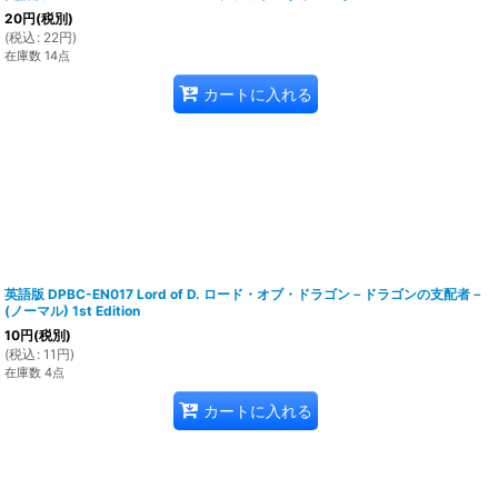
20
円
(税別)
(
税込
:
22
円
)
在庫数 14点
カートに入れる
英語版 DPBC-EN017 Lord of D. ロード・オブ・ドラゴン－ドラゴンの支配者－
(ノーマル) 1st Edition
10
円
(税別)
(
税込
:
11
円
)
在庫数 4点
カートに入れる