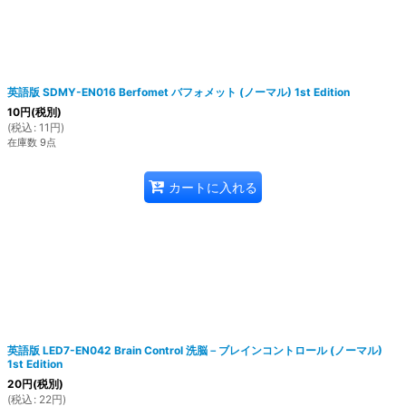
英語版 SDMY-EN016 Berfomet バフォメット (ノーマル) 1st Edition
10
円
(税別)
(
税込
:
11
円
)
在庫数 9点
カートに入れる
英語版 LED7-EN042 Brain Control 洗脳－ブレインコントロール (ノーマル)
1st Edition
20
円
(税別)
(
税込
:
22
円
)