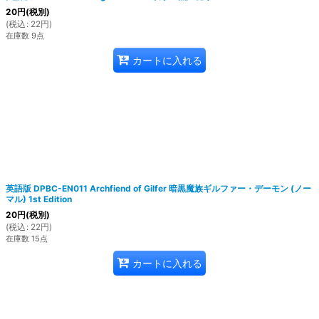
20
円
(税別)
(
税込
:
22
円
)
在庫数 9点
カートに入れる
英語版 DPBC-EN011 Archfiend of Gilfer 暗黒魔族ギルファー・デーモン (ノー
マル) 1st Edition
20
円
(税別)
(
税込
:
22
円
)
在庫数 15点
カートに入れる