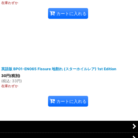
在庫わずか
カートに入れる
英語版 BP01-EN065 Fissure 地割れ (スターホイルレア) 1st Edition
30
円
(税別)
(
税込
:
33
円
)
在庫わずか
カートに入れる