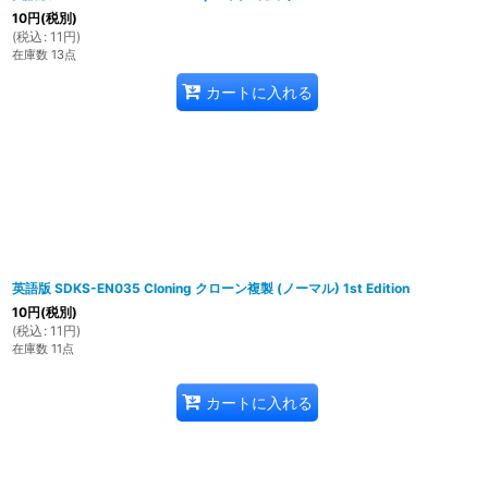
10
円
(税別)
(
税込
:
11
円
)
在庫数 13点
カートに入れる
英語版 SDKS-EN035 Cloning クローン複製 (ノーマル) 1st Edition
10
円
(税別)
(
税込
:
11
円
)
在庫数 11点
カートに入れる