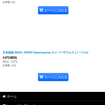
在庫数 5点
カートに入れる
日本語版 SR04-JP004 Sabersaurus セイバーザウルス (ノーマル)
20
円
(税別)
(
税込
:
22
円
)
在庫数 10点
カートに入れる
ホーム