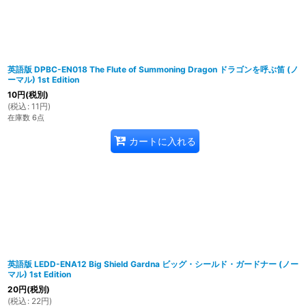
英語版 DPBC-EN018 The Flute of Summoning Dragon ドラゴンを呼ぶ笛 (ノ
ーマル) 1st Edition
10
円
(税別)
(
税込
:
11
円
)
在庫数 6点
カートに入れる
英語版 LEDD-ENA12 Big Shield Gardna ビッグ・シールド・ガードナー (ノー
マル) 1st Edition
20
円
(税別)
(
税込
:
22
円
)