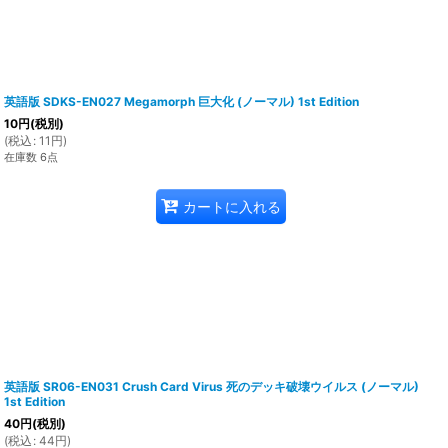
英語版 SDKS-EN027 Megamorph 巨大化 (ノーマル) 1st Edition
10
円
(税別)
(
税込
:
11
円
)
在庫数 6点
カートに入れる
英語版 SR06-EN031 Crush Card Virus 死のデッキ破壊ウイルス (ノーマル)
1st Edition
40
円
(税別)
(
税込
:
44
円
)