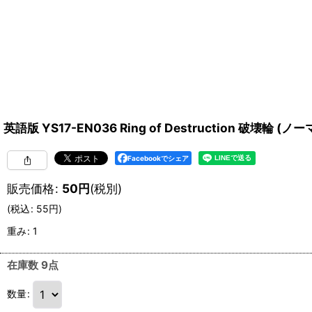
英語版 YS17-EN036 Ring of Destruction 破壊輪 (ノーマル
Facebookでシェア
販売価格
:
50
円
(税別)
(
税込
:
55
円
)
重み
:
1
在庫数 9点
数量
: