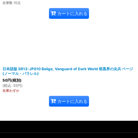
在庫数 10点
カートに入れる
日本語版 SR13-JP010 Beiige, Vanguard of Dark World 暗黒界の尖兵 ベージ
(ノーマル・パラレル)
50
円
(税別)
(
税込
:
55
円
)
在庫わずか
カートに入れる