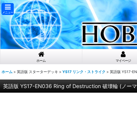
メニュー
ホーム
マイページ
ホーム
>
英語版 スターターデッキ
>
YS17 リンク・ストライク
>
英語版 YS17-EN03
英語版 YS17-EN036 Ring of Destruction 破壊輪 (ノーマル)