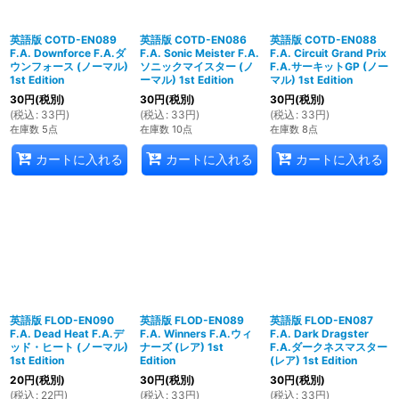
英語版 COTD-EN089
英語版 COTD-EN086
英語版 COTD-EN088
F.A. Downforce F.A.ダ
F.A. Sonic Meister F.A.
F.A. Circuit Grand Prix
ウンフォース (ノーマル)
ソニックマイスター (ノ
F.A.サーキットGP (ノー
1st Edition
ーマル) 1st Edition
マル) 1st Edition
30
円
(税別)
30
円
(税別)
30
円
(税別)
(
税込
:
33
円
)
(
税込
:
33
円
)
(
税込
:
33
円
)
在庫数 5点
在庫数 10点
在庫数 8点
カートに入れる
カートに入れる
カートに入れる
英語版 FLOD-EN090
英語版 FLOD-EN089
英語版 FLOD-EN087
F.A. Dead Heat F.A.デ
F.A. Winners F.A.ウィ
F.A. Dark Dragster
ッド・ヒート (ノーマル)
ナーズ (レア) 1st
F.A.ダークネスマスター
1st Edition
Edition
(レア) 1st Edition
20
円
(税別)
30
円
(税別)
30
円
(税別)
(
税込
:
22
円
)
(
税込
:
33
円
)
(
税込
:
33
円
)