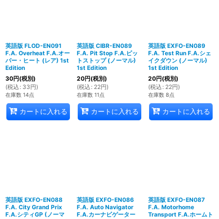
英語版 FLOD-EN091
英語版 CIBR-EN089
英語版 EXFO-EN089
F.A. Overheat F.A.オー
F.A. Pit Stop F.A.ピッ
F.A. Test Run F.A.シェ
バー・ヒート (レア) 1st
トストップ (ノーマル)
イクダウン (ノーマル)
Edition
1st Edition
1st Edition
30
円
(税別)
20
円
(税別)
20
円
(税別)
(
税込
:
33
円
)
(
税込
:
22
円
)
(
税込
:
22
円
)
在庫数 14点
在庫数 11点
在庫数 8点
カートに入れる
カートに入れる
カートに入れる
英語版 EXFO-EN088
英語版 EXFO-EN086
英語版 EXFO-EN087
F.A. City Grand Prix
F.A. Auto Navigator
F.A. Motorhome
F.A.シティGP (ノーマ
F.A.カーナビゲーター
Transport F.A.ホームト