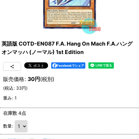
英語版 COTD-EN087 F.A. Hang On Mach F.A.ハング
オンマッハ (ノーマル) 1st Edition
Facebookでシェア
販売価格
:
30
円
(税別)
(
税込
:
33
円
)
重み
:
1
在庫数 4点
数量
: