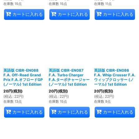
在庫数 15点
在庫数 15点
在庫数 11点
カートに入れる
カートに入れる
カートに入れる
英語版 CIBR-EN088
英語版 CIBR-EN087
英語版 CIBR-EN086
F.A. Off-Road Grand
F.A. Turbo Charger
F.A. Whip Crosser F.A.
Prix F.A.オフロードGP
F.A.ターボチャージャー
ウィップクロッサー (ノ
(ノーマル) 1st Edition
(ノーマル) 1st Edition
ーマル) 1st Edition
20
円
(税別)
20
円
(税別)
20
円
(税別)
(
税込
:
22
円
)
(
税込
:
22
円
)
(
税込
:
22
円
)
在庫数 13点
在庫数 15点
在庫数 9点
カートに入れる
カートに入れる
カートに入れる