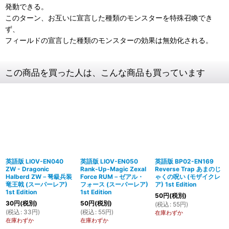
発動できる。
このターン、お互いに宣言した種類のモンスターを特殊召喚でき
ず、
フィールドの宣言した種類のモンスターの効果は無効化される。
この商品を買った人は、こんな商品も買っています
英語版 LIOV-EN040
英語版 LIOV-EN050
英語版 BP02-EN169
ZW - Dragonic
Rank-Up-Magic Zexal
Reverse Trap あまのじ
Halberd ZW－弩級兵装
Force RUM－ゼアル・
ゃくの呪い (モザイクレ
竜王戟 (スーパーレア)
フォース (スーパーレア)
ア) 1st Edition
1st Edition
1st Edition
50
円
(税別)
30
円
(税別)
50
円
(税別)
(
税込
:
55
円
)
(
税込
:
33
円
)
(
税込
:
55
円
)
在庫わずか
在庫わずか
在庫わずか