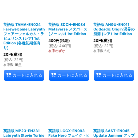
英語版 TAMA-EN024
英語版 SDCH-EN034
英語版 ANGU-EN011
Farewelcome Labrynth
Metaverse メタバース
Ogdoadic Origin 溟界の
フェアーウェルカム・ラ
(ノーマル) 1st Edition
淵源 (レア) 1st Edition
ビュリンス (レア) 1st
400
円
(税別)
20
円
(税別)
Edition
[
各種初期傷有
(
税込
:
440
円
)
(
税込
:
22
円
)
り
]
在庫わずか
在庫数 6点
20
円
(税別)
(
税込
:
22
円
)
在庫数 15点
カートに入れる
カートに入れる
カートに入れる
英語版 MP23-EN231
英語版 LCGX-EN093
英語版 SAST-EN045
Labrynth Stovie Torbie
Fake Hero フェイク・ヒ
Update Jammer アップ