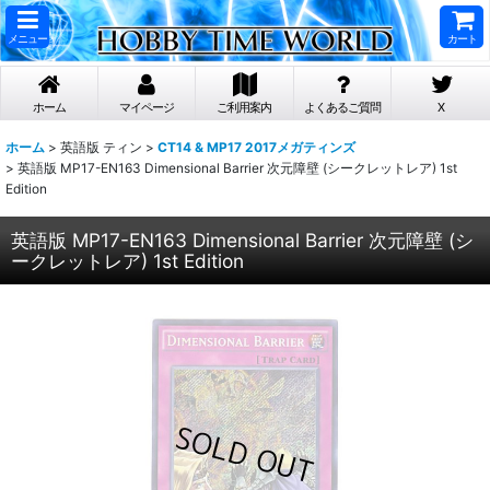
メニュー
カート
ホーム
マイページ
ご利用案内
よくあるご質問
X
ホーム
>
英語版 ティン
>
CT14 & MP17 2017メガティンズ
>
英語版 MP17-EN163 Dimensional Barrier 次元障壁 (シークレットレア) 1st
Edition
英語版 MP17-EN163 Dimensional Barrier 次元障壁 (シ
ークレットレア) 1st Edition