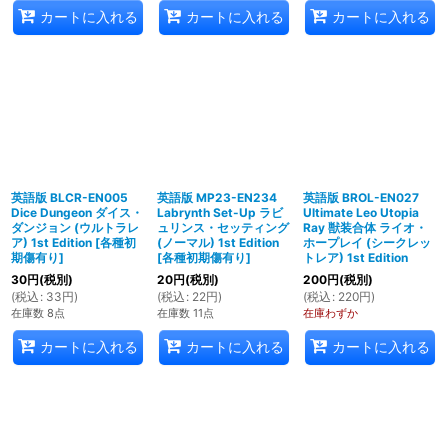
カートに入れる
カートに入れる
カートに入れる
英語版 BLCR-EN005
英語版 MP23-EN234
英語版 BROL-EN027
Dice Dungeon ダイス・
Labrynth Set-Up ラビ
Ultimate Leo Utopia
ダンジョン (ウルトラレ
ュリンス・セッティング
Ray 獣装合体 ライオ・
ア) 1st Edition
[
各種初
(ノーマル) 1st Edition
ホープレイ (シークレッ
期傷有り
]
[
各種初期傷有り
]
トレア) 1st Edition
30
円
(税別)
20
円
(税別)
200
円
(税別)
(
税込
:
33
円
)
(
税込
:
22
円
)
(
税込
:
220
円
)
在庫数 8点
在庫数 11点
在庫わずか
カートに入れる
カートに入れる
カートに入れる