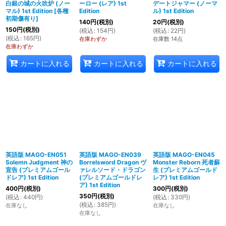
白銀の城の火吹炉 (ノー
ーロー (レア) 1st
デートジャマー (ノーマ
マル) 1st Edition
[
各種
Edition
ル) 1st Edition
初期傷有り
]
140
円
(税別)
20
円
(税別)
150
円
(税別)
(
税込
:
154
円
)
(
税込
:
22
円
)
(
税込
:
165
円
)
在庫わずか
在庫数 14点
在庫わずか
カートに入れる
カートに入れる
カートに入れる
英語版 MAGO-EN051
英語版 MAGO-EN039
英語版 MAGO-EN045
Solemn Judgment 神の
Borrelsword Dragon ヴ
Monster Reborn 死者蘇
宣告 (プレミアムゴール
ァレルソード・ドラゴン
生 (プレミアムゴールド
ドレア) 1st Edition
(プレミアムゴールドレ
レア) 1st Edition
ア) 1st Edition
400
円
(税別)
300
円
(税別)
350
円
(税別)
(
税込
:
440
円
)
(
税込
:
330
円
)
(
税込
:
385
円
)
在庫なし
在庫なし
在庫なし