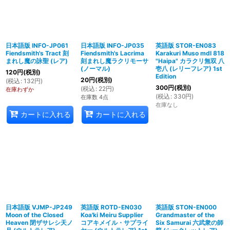
日本語版 INFO-JP061
日本語版 INFO-JP035
英語版 STOR-EN083
Fiendsmith's Tract 刻
Fiendsmith's Lacrima
Karakuri Muso mdl 818
まれし魔の詠聖 (レア)
刻まれし魔ラクリモーサ
"Haipa" カラクリ無双 八
(ノーマル)
壱八 (レリーフレア) 1st
120
円
(税別)
Edition
20
円
(税別)
(
税込
:
132
円
)
300
円
(税別)
(
税込
:
22
円
)
在庫わずか
(
税込
:
330
円
)
在庫数 4点
在庫なし
カートに入れる
カートに入れる
日本語版 VJMP-JP249
英語版 ROTD-EN030
英語版 STON-EN000
Moon of the Closed
Koa'ki Meiru Supplier
Grandmaster of the
Heaven 閉ザサレシ天ノ
コアキメイル・サプライ
Six Samurai 六武衆の師