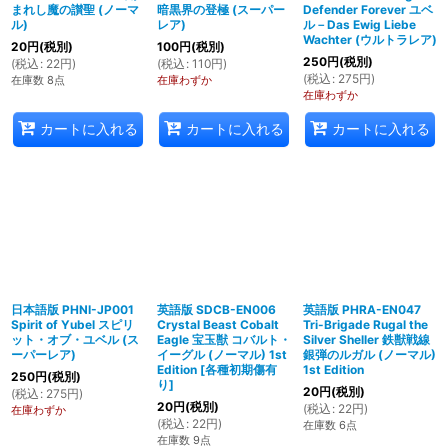
まれし魔の讃聖 (ノーマ
暗黒界の登極 (スーパー
Defender Forever ユベ
ル)
レア)
ル－Das Ewig Liebe
Wachter (ウルトラレア)
20
円
(税別)
100
円
(税別)
250
円
(税別)
(
税込
:
22
円
)
(
税込
:
110
円
)
(
税込
:
275
円
)
在庫数 8点
在庫わずか
在庫わずか
カートに入れる
カートに入れる
カートに入れる
日本語版 PHNI-JP001
英語版 SDCB-EN006
英語版 PHRA-EN047
Spirit of Yubel スピリ
Crystal Beast Cobalt
Tri-Brigade Rugal the
ット・オブ・ユベル (ス
Eagle 宝玉獣 コバルト・
Silver Sheller 鉄獣戦線
ーパーレア)
イーグル (ノーマル) 1st
銀弾のルガル (ノーマル)
Edition
[
各種初期傷有
1st Edition
250
円
(税別)
り
]
20
円
(税別)
(
税込
:
275
円
)
20
円
(税別)
(
税込
:
22
円
)
在庫わずか
(
税込
:
22
円
)
在庫数 6点
在庫数 9点