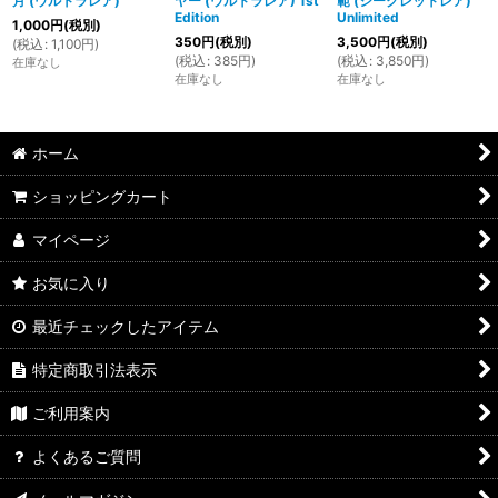
月 (ウルトラレア)
ヤー (ウルトラレア) 1st
範 (シークレットレア)
Edition
Unlimited
1,000
円
(税別)
350
円
(税別)
3,500
円
(税別)
(
税込
:
1,100
円
)
(
税込
:
385
円
)
(
税込
:
3,850
円
)
在庫なし
在庫なし
在庫なし
ホーム
ショッピングカート
マイページ
お気に入り
最近チェックしたアイテム
特定商取引法表示
ご利用案内
よくあるご質問