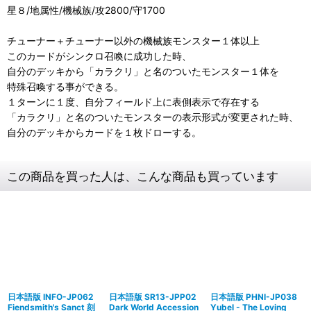
星８/地属性/機械族/攻2800/守1700
チューナー＋チューナー以外の機械族モンスター１体以上
このカードがシンクロ召喚に成功した時、
自分のデッキから「カラクリ」と名のついたモンスター１体を
特殊召喚する事ができる。
１ターンに１度、自分フィールド上に表側表示で存在する
「カラクリ」と名のついたモンスターの表示形式が変更された時、
自分のデッキからカードを１枚ドローする。
この商品を買った人は、こんな商品も買っています
日本語版 INFO-JP062
日本語版 SR13-JPP02
日本語版 PHNI-JP038
Fiendsmith's Sanct 刻
Dark World Accession
Yubel - The Loving