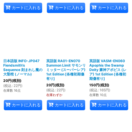
カートに入れる
カートに入れる
カートに入れる
日本語版 INFO-JP047
英語版 RA01-EN070
英語版 VASM-EN060
Fiendsmith's
Summon Limit サモンリ
Apophis the Swamp
Sequence 刻まれし魔の
ミッター (スーパーレア)
Deity 澱神アポピス (レ
大聖棺 (ノーマル)
1st Edition
[
各種初期傷
ア) 1st Edition
[
各種初
有り
]
期傷有り
]
20
円
(税別)
20
円
(税別)
150
円
(税別)
(
税込
:
22
円
)
(
税込
:
22
円
)
(
税込
:
165
円
)
在庫数 16点
在庫わずか
在庫数 10点
カートに入れる
カートに入れる
カートに入れる