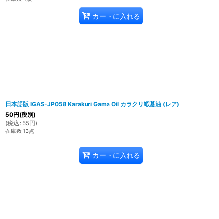
カートに入れる
日本語版 IGAS-JP058 Karakuri Gama Oil カラクリ蝦蟇油 (レア)
50
円
(税別)
(
税込
:
55
円
)
在庫数 13点
カートに入れる