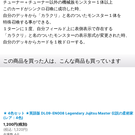
チューナー＋チューナー以外の機械族モンスター１体以上
このカードがシンクロ召喚に成功した時、
自分のデッキから「カラクリ」と名のついたモンスター１体を
特殊召喚する事ができる。
１ターンに１度、自分フィールド上に表側表示で存在する
「カラクリ」と名のついたモンスターの表示形式が変更された時、
自分のデッキからカードを１枚ドローする。
この商品を買った人は、こんな商品も買っています
★ 4色セット ★英語版 DL09-EN008 Legendary Jujitsu Master 伝説の柔術家
(レア：4色)
1,200
円
(税別)
(
税込
:
1,320
円
)
在庫数 4点