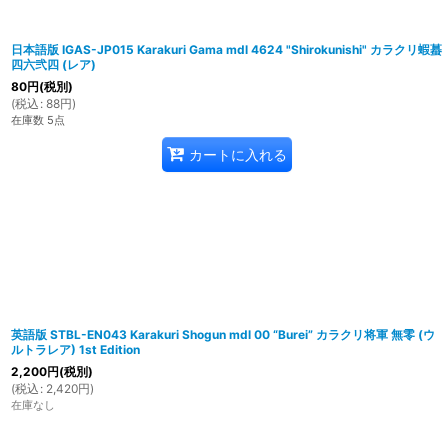
日本語版 IGAS-JP015 Karakuri Gama mdl 4624 "Shirokunishi" カラクリ蝦蟇
四六弐四 (レア)
80
円
(税別)
(
税込
:
88
円
)
在庫数 5点
カートに入れる
英語版 STBL-EN043 Karakuri Shogun mdl 00 “Burei” カラクリ将軍 無零 (ウ
ルトラレア) 1st Edition
2,200
円
(税別)
(
税込
:
2,420
円
)
在庫なし