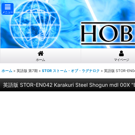
メニュー
ホーム
マイページ
ホーム
>
英語版 第7期
>
STOR ストーム・オブ・ラグナロク
>
英語版 STOR-EN042
英語版 STOR-EN042 Karakuri Steel Shogun mdl 0