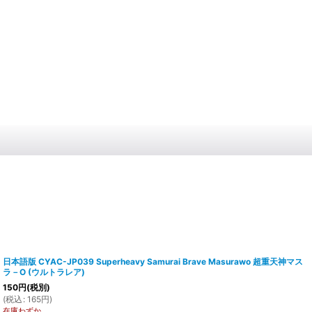
日本語版 CYAC-JP039 Superheavy Samurai Brave Masurawo 超重天神マス
ラ－O (ウルトラレア)
150
円
(税別)
(
税込
:
165
円
)
在庫わずか