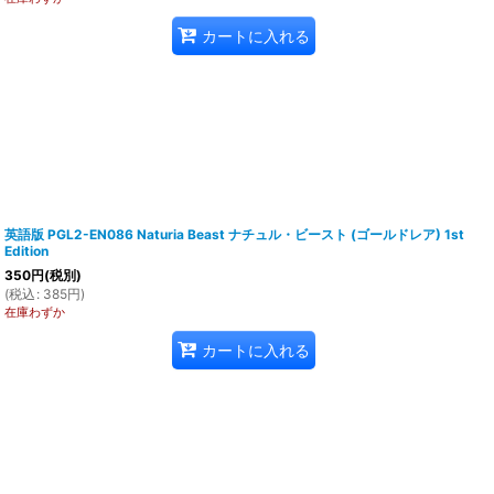
カートに入れる
英語版 PGL2-EN086 Naturia Beast ナチュル・ビースト (ゴールドレア) 1st
Edition
350
円
(税別)
(
税込
:
385
円
)
在庫わずか
カートに入れる