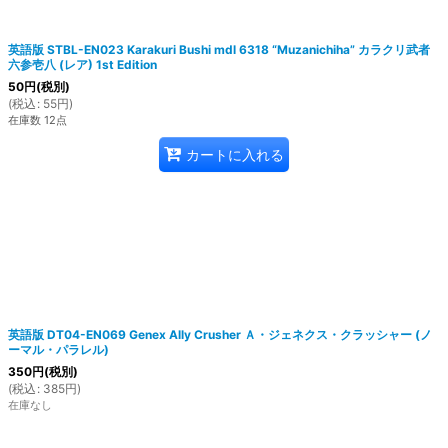
英語版 STBL-EN023 Karakuri Bushi mdl 6318 “Muzanichiha” カラクリ武者
六参壱八 (レア) 1st Edition
50
円
(税別)
(
税込
:
55
円
)
在庫数 12点
カートに入れる
英語版 DT04-EN069 Genex Ally Crusher Ａ・ジェネクス・クラッシャー (ノ
ーマル・パラレル)
350
円
(税別)
(
税込
:
385
円
)
在庫なし