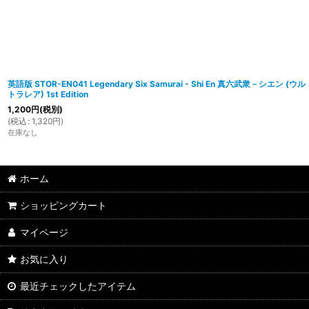
英語版 STOR-EN041 Legendary Six Samurai - Shi En 真六武衆－シエン (ウル
トラレア) 1st Edition
1,200
円
(税別)
(
税込
:
1,320
円
)
在庫なし
ホーム
ショッピングカート
マイページ
お気に入り
最近チェックしたアイテム