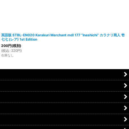
英語版 STBL-EN020 Karakuri Merchant mdl 177 “Inashichi” カラクリ商人 壱
七七 (レア) 1st Edition
200
円
(税別)
(
税込
:
220
円
)
在庫なし