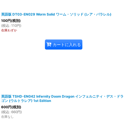
英語版 DT03-EN029 Worm Solid ワーム・ソリッド (レア・パラレル)
100
円
(税別)
(
税込
:
110
円
)
在庫わずか
カートに入れる
英語版 TSHD-EN042 Infernity Doom Dragon インフェルニティ・デス・ドラ
ゴン (ウルトラレア) 1st Edition
600
円
(税別)
(
税込
:
660
円
)
在庫なし