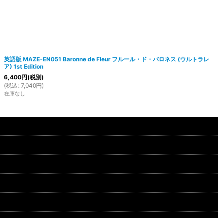
英語版 MAZE-EN051 Baronne de Fleur フルール・ド・バロネス (ウルトラレ
ア) 1st Edition
6,400
円
(税別)
(
税込
:
7,040
円
)
在庫なし