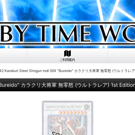
ご利用案内
 Karakuri Steel Shogun mdl 00X "Bureido" カラクリ大将軍 無零怒 (ウルトラレア) 1
0X "Bureido" カラクリ大将軍 無零怒 (ウルトラレア) 1st Editio