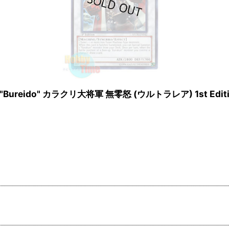
0X "Bureido" カラクリ大将軍 無零怒 (ウルトラレア) 1st Edit