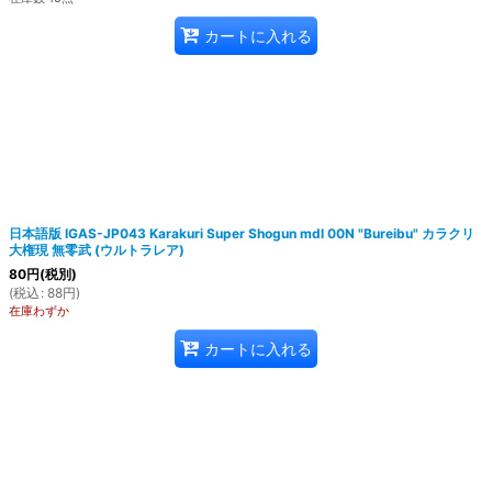
カートに入れる
日本語版 IGAS-JP043 Karakuri Super Shogun mdl 00N "Bureibu" カラクリ
大権現 無零武 (ウルトラレア)
80
円
(税別)
(
税込
:
88
円
)
在庫わずか
カートに入れる