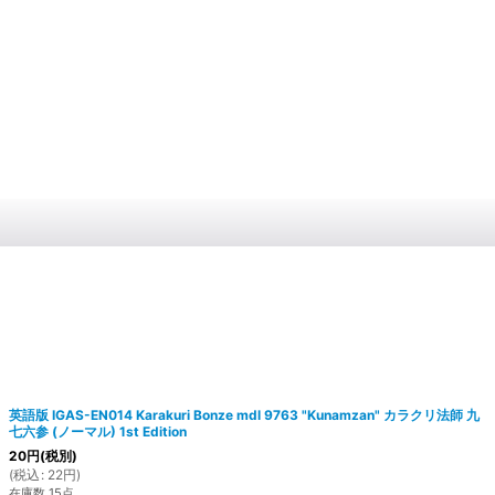
英語版 IGAS-EN014 Karakuri Bonze mdl 9763 "Kunamzan" カラクリ法師 九
七六参 (ノーマル) 1st Edition
20
円
(税別)
(
税込
:
22
円
)
在庫数 15点