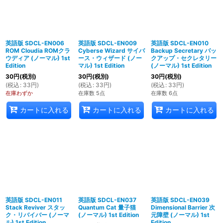
英語版 SDCL-EN006
英語版 SDCL-EN009
英語版 SDCL-EN010
ROM Cloudia ROMクラ
Cyberse Wizard サイバ
Backup Secretary バッ
ウディア (ノーマル) 1st
ース・ウィザード (ノー
クアップ・セクレタリー
Edition
マル) 1st Edition
(ノーマル) 1st Edition
30
円
(税別)
30
円
(税別)
30
円
(税別)
(
税込
:
33
円
)
(
税込
:
33
円
)
(
税込
:
33
円
)
在庫わずか
在庫数 5点
在庫数 6点
カートに入れる
カートに入れる
カートに入れる
英語版 SDCL-EN011
英語版 SDCL-EN037
英語版 SDCL-EN039
Stack Reviver スタッ
Quantum Cat 量子猫
Dimensional Barrier 次
ク・リバイバー (ノーマ
(ノーマル) 1st Edition
元障壁 (ノーマル) 1st
ル) 1st Edition
Edition