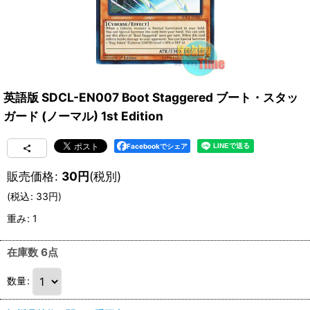
英語版 SDCL-EN007 Boot Staggered ブート・スタッ
ガード (ノーマル) 1st Edition
Facebookでシェア
販売価格
:
30
円
(税別)
(
税込
:
33
円
)
重み
:
1
在庫数 6点
数量
: