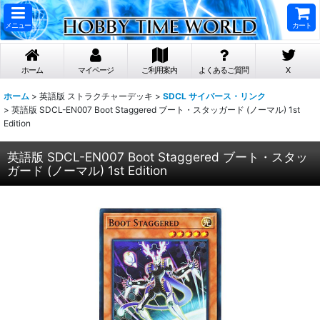
メニュー
カート
ホーム
マイページ
ご利用案内
よくあるご質問
X
ホーム
>
英語版 ストラクチャーデッキ
>
SDCL サイバース・リンク
>
英語版 SDCL-EN007 Boot Staggered ブート・スタッガード (ノーマル) 1st
Edition
英語版 SDCL-EN007 Boot Staggered ブート・スタッ
ガード (ノーマル) 1st Edition