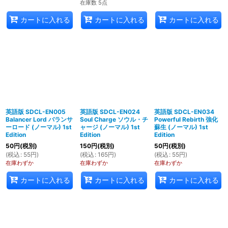
在庫数 5点
カートに入れる
カートに入れる
カートに入れる
英語版 SDCL-EN005
英語版 SDCL-EN024
英語版 SDCL-EN034
Balancer Lord バランサ
Soul Charge ソウル・チ
Powerful Rebirth 強化
ーロード (ノーマル) 1st
ャージ (ノーマル) 1st
蘇生 (ノーマル) 1st
Edition
Edition
Edition
50
円
(税別)
150
円
(税別)
50
円
(税別)
(
税込
:
55
円
)
(
税込
:
165
円
)
(
税込
:
55
円
)
在庫わずか
在庫わずか
在庫わずか
カートに入れる
カートに入れる
カートに入れる