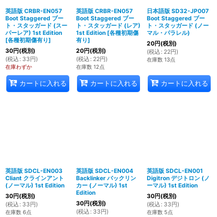
英語版 CRBR-EN057
英語版 CRBR-EN057
日本語版 SD32-JP007
Boot Staggered ブー
Boot Staggered ブー
Boot Staggered ブー
ト・スタッガード (スー
ト・スタッガード (レア)
ト・スタッガード (ノー
パーレア) 1st Edition
1st Edition
[
各種初期傷
マル・パラレル)
[
各種初期傷有り
]
有り
]
20
円
(税別)
30
円
(税別)
20
円
(税別)
(
税込
:
22
円
)
(
税込
:
33
円
)
(
税込
:
22
円
)
在庫数 13点
在庫わずか
在庫数 12点
カートに入れる
カートに入れる
カートに入れる
英語版 SDCL-EN003
英語版 SDCL-EN004
英語版 SDCL-EN001
Cliant クラインアント
Backlinker バックリン
Digitron デジトロン (ノ
(ノーマル) 1st Edition
カー (ノーマル) 1st
ーマル) 1st Edition
Edition
30
円
(税別)
30
円
(税別)
30
円
(税別)
(
税込
:
33
円
)
(
税込
:
33
円
)
(
税込
:
33
円
)
在庫数 6点
在庫数 5点