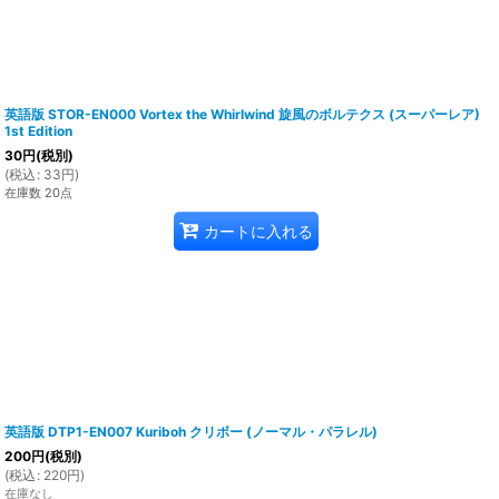
英語版 STOR-EN000 Vortex the Whirlwind 旋風のボルテクス (スーパーレア)
1st Edition
30
円
(税別)
(
税込
:
33
円
)
在庫数 20点
カートに入れる
英語版 DTP1-EN007 Kuriboh クリボー (ノーマル・パラレル)
200
円
(税別)
(
税込
:
220
円
)
在庫なし