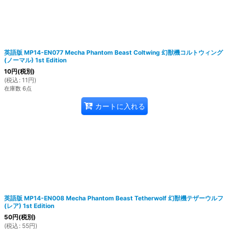
英語版 MP14-EN077 Mecha Phantom Beast Coltwing 幻獣機コルトウィング
(ノーマル) 1st Edition
10
円
(税別)
(
税込
:
11
円
)
在庫数 6点
カートに入れる
英語版 MP14-EN008 Mecha Phantom Beast Tetherwolf 幻獣機テザーウルフ
(レア) 1st Edition
50
円
(税別)
(
税込
:
55
円
)