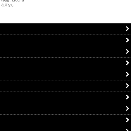
(
税込
:
1,100
円
)
在庫なし