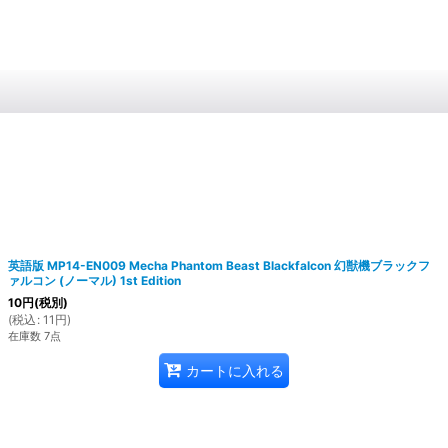
英語版 MP14-EN009 Mecha Phantom Beast Blackfalcon 幻獣機ブラックフ
ァルコン (ノーマル) 1st Edition
10
円
(税別)
(
税込
:
11
円
)
在庫数 7点
カートに入れる