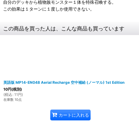
自分のデッキから植物族モンスター１体を特殊召喚する。
この効果は１ターンに１度しか使用できない。
この商品を買った人は、こんな商品も買っています
英語版 MP14-EN048 Aerial Recharge 空中補給 (ノーマル) 1st Edition
10
円
(税別)
(
税込
:
11
円
)
在庫数 10点
カートに入れる