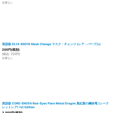
在庫なし
英語版 DL14-EN016 Mask Change マスク・チェンジ (レア：パープル)
200
円
(税別)
(
税込
:
220
円
)
在庫なし
英語版 CORE-EN054 Red-Eyes Flare Metal Dragon 真紅眼の鋼炎竜 (シーク
レットレア) 1st Edition
3,000
円
(税別)