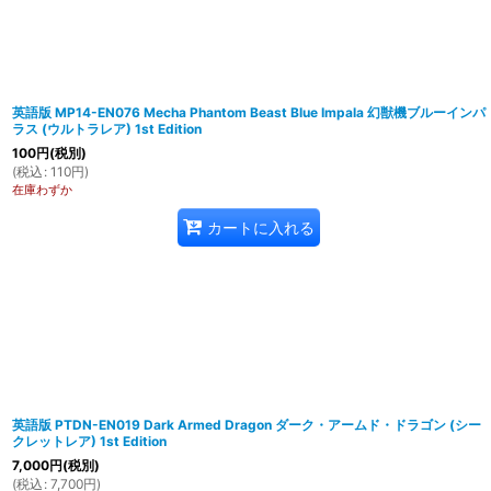
英語版 MP14-EN076 Mecha Phantom Beast Blue Impala 幻獣機ブルーインパ
ラス (ウルトラレア) 1st Edition
100
円
(税別)
(
税込
:
110
円
)
在庫わずか
カートに入れる
英語版 PTDN-EN019 Dark Armed Dragon ダーク・アームド・ドラゴン (シー
クレットレア) 1st Edition
7,000
円
(税別)
(
税込
:
7,700
円
)