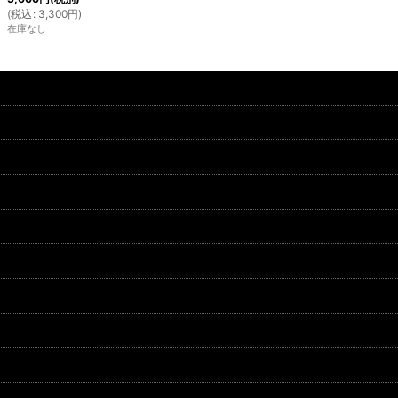
(
税込
:
3,300
円
)
在庫なし