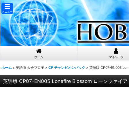
メニュー
ホーム
マイページ
ホーム
>
英語版 大会プロモ
>
CP チャンピオンパック
>
英語版 CP07-EN005 L
英語版 CP07-EN005 Lonefire Blossom ローンフ