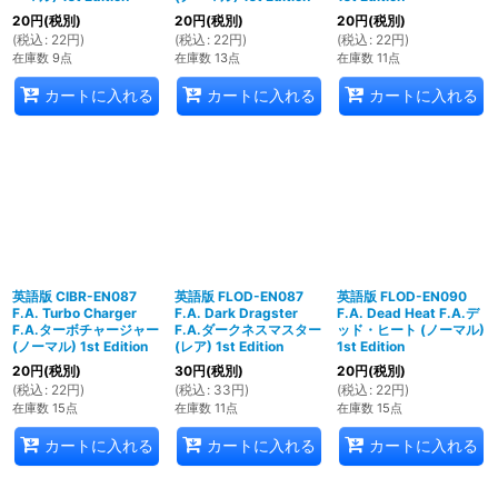
20
円
(税別)
20
円
(税別)
20
円
(税別)
(
税込
:
22
円
)
(
税込
:
22
円
)
(
税込
:
22
円
)
在庫数 9点
在庫数 13点
在庫数 11点
カートに入れる
カートに入れる
カートに入れる
英語版 CIBR-EN087
英語版 FLOD-EN087
英語版 FLOD-EN090
F.A. Turbo Charger
F.A. Dark Dragster
F.A. Dead Heat F.A.デ
F.A.ターボチャージャー
F.A.ダークネスマスター
ッド・ヒート (ノーマル)
(ノーマル) 1st Edition
(レア) 1st Edition
1st Edition
20
円
(税別)
30
円
(税別)
20
円
(税別)
(
税込
:
22
円
)
(
税込
:
33
円
)
(
税込
:
22
円
)
在庫数 15点
在庫数 11点
在庫数 15点
カートに入れる
カートに入れる
カートに入れる