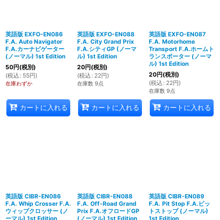
英語版 EXFO-EN086
英語版 EXFO-EN088
英語版 EXFO-EN087
F.A. Auto Navigator
F.A. City Grand Prix
F.A. Motorhome
F.A.カーナビゲーター
F.A.シティGP (ノーマ
Transport F.A.ホームト
(ノーマル) 1st Edition
ル) 1st Edition
ランスポーター (ノーマ
ル) 1st Edition
50
円
(税別)
20
円
(税別)
20
円
(税別)
(
税込
:
55
円
)
(
税込
:
22
円
)
(
税込
:
22
円
)
在庫わずか
在庫数 9点
在庫数 9点
カートに入れる
カートに入れる
カートに入れる
英語版 CIBR-EN086
英語版 CIBR-EN088
英語版 CIBR-EN089
F.A. Whip Crosser F.A.
F.A. Off-Road Grand
F.A. Pit Stop F.A.ピッ
ウィップクロッサー (ノ
Prix F.A.オフロードGP
トストップ (ノーマル)
ーマル) 1st Edition
(ノーマル) 1st Edition
1st Edition