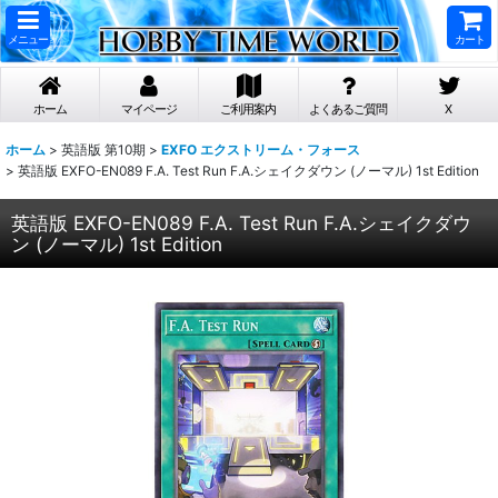
メニュー
カート
ホーム
マイページ
ご利用案内
よくあるご質問
X
ホーム
>
英語版 第10期
>
EXFO エクストリーム・フォース
>
英語版 EXFO-EN089 F.A. Test Run F.A.シェイクダウン (ノーマル) 1st Edition
英語版 EXFO-EN089 F.A. Test Run F.A.シェイクダウ
ン (ノーマル) 1st Edition