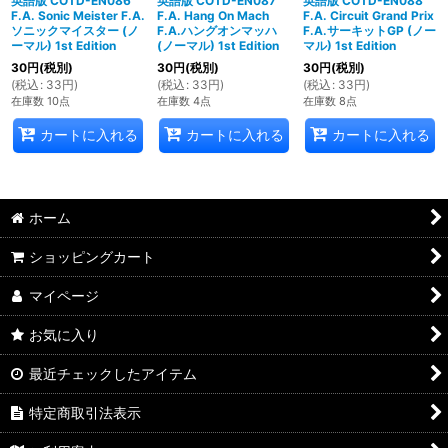
英語版 COTD-EN086
英語版 COTD-EN087
英語版 COTD-EN088
F.A. Sonic Meister F.A.
F.A. Hang On Mach
F.A. Circuit Grand Prix
ソニックマイスター (ノ
F.A.ハングオンマッハ
F.A.サーキットGP (ノー
ーマル) 1st Edition
(ノーマル) 1st Edition
マル) 1st Edition
30
円
(税別)
30
円
(税別)
30
円
(税別)
(
税込
:
33
円
)
(
税込
:
33
円
)
(
税込
:
33
円
)
在庫数 10点
在庫数 4点
在庫数 8点
カートに入れる
カートに入れる
カートに入れる
ホーム
ショッピングカート
マイページ
お気に入り
最近チェックしたアイテム
特定商取引法表示