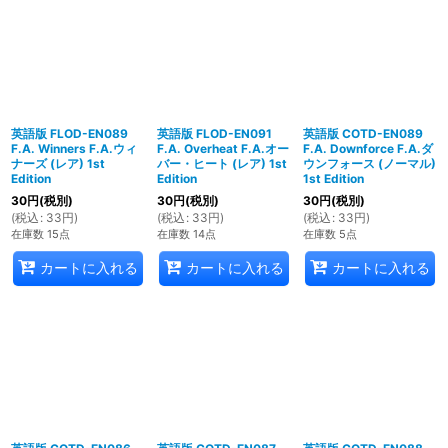
英語版 FLOD-EN089
英語版 FLOD-EN091
英語版 COTD-EN089
F.A. Winners F.A.ウィ
F.A. Overheat F.A.オー
F.A. Downforce F.A.ダ
ナーズ (レア) 1st
バー・ヒート (レア) 1st
ウンフォース (ノーマル)
Edition
Edition
1st Edition
30
円
(税別)
30
円
(税別)
30
円
(税別)
(
税込
:
33
円
)
(
税込
:
33
円
)
(
税込
:
33
円
)
在庫数 15点
在庫数 14点
在庫数 5点
カートに入れる
カートに入れる
カートに入れる