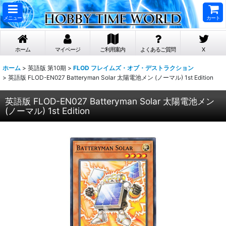
メニュー
カート
ホーム
マイページ
ご利用案内
よくあるご質問
X
ホーム
>
英語版 第10期
>
FLOD フレイムズ・オブ・デストラクション
>
英語版 FLOD-EN027 Batteryman Solar 太陽電池メン (ノーマル) 1st Edition
英語版 FLOD-EN027 Batteryman Solar 太陽電池メン
(ノーマル) 1st Edition