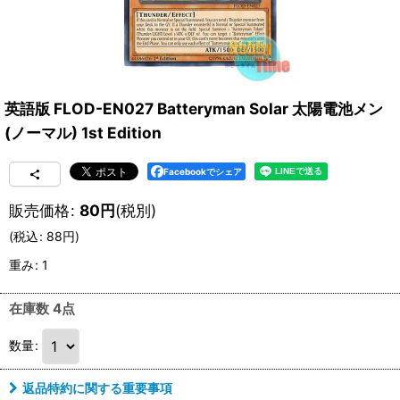
英語版 FLOD-EN027 Batteryman Solar 太陽電池メン
(ノーマル) 1st Edition
Facebookでシェア
販売価格
:
80
円
(税別)
(
税込
:
88
円
)
重み
:
1
在庫数 4点
数量
:
返品特約に関する重要事項