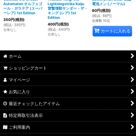
Automaton オルフェゴ
Lightningstrike Kaiju
電池メン (ノーマル)
ール・ガラテア (スーパ
雷撃壊獣サンダー・ザ・
80
円
(税別)
ーレア) 1st Edition
キング (レア) 1st
(
税込
:
88
円
)
Edition
350
円
(税別)
在庫数 10点
400
円
(税別)
(
税込
:
385
円
)
(
税込
:
440
円
)
在庫なし
カートに入れる
在庫なし
ホーム
ショッピングカート
マイページ
お気に入り
最近チェックしたアイテム
特定商取引法表示
ご利用案内