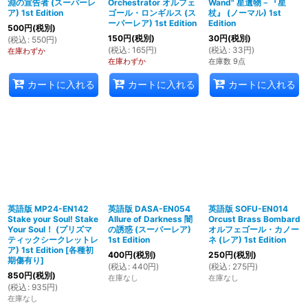
淵の宣告者 (スーパーレ
Orchestrator オルフェ
Wand" 星遺物－『星
ア) 1st Edition
ゴール・ロンギルス (ス
杖』 (ノーマル) 1st
ーパーレア) 1st Edition
Edition
500
円
(税別)
150
円
(税別)
30
円
(税別)
(
税込
:
550
円
)
(
税込
:
165
円
)
(
税込
:
33
円
)
在庫わずか
在庫わずか
在庫数 9点
カートに入れる
カートに入れる
カートに入れる
英語版 MP24-EN142
英語版 DASA-EN054
英語版 SOFU-EN014
Stake your Soul! Stake
Allure of Darkness 闇
Orcust Brass Bombard
Your Soul！ (プリズマ
の誘惑 (スーパーレア)
オルフェゴール・カノー
ティックシークレットレ
1st Edition
ネ (レア) 1st Edition
ア) 1st Edition
[
各種初
400
円
(税別)
250
円
(税別)
期傷有り
]
(
税込
:
440
円
)
(
税込
:
275
円
)
850
円
(税別)
在庫なし
在庫なし
(
税込
:
935
円
)
在庫なし