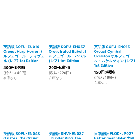
英語版 SOFU-EN016
英語版 SOFU-EN057
英語版 SOFU-EN015
Orcust Harp Horror オ
Orcustrated Babel オ
Orcust Cymbal
ルフェゴール・ディヴェ
ルフェゴール・バベル
Skeleton オルフェゴー
ル (レア) 1st Edition
(レア) 1st Edition
ル・スケルツォン (レア)
1st Edition
400
円
(税別)
200
円
(税別)
150
円
(税別)
(
税込
:
440
円
)
(
税込
:
220
円
)
(
税込
:
165
円
)
在庫なし
在庫なし
在庫なし
英語版 SOFU-EN043
英語版 SHVI-EN087
日本語版 FLOD-JP027
Galatea, the Orcust
Thunder King, the
Batteryman Solar 太陽