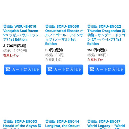
英語版 WISU-EN016
英語版 SOFU-EN059
英語版 SOFU-EN022
Vanquish Soul Razen
Orcustrated Einsatz オ
Thunder Dragonduo 雷
VS ラゼン (ウルトラレ
ルフェゴール・アインザ
劫龍－サンダー・ドラゴ
ア) 1st Edition
ッツ (ノーマル) 1st
ン (スーパーレア) 1st
Edition
Edition
3,700
円
(税別)
30
円
(税別)
150
円
(税別)
(
税込
:
4,070
円
)
(
税込
:
33
円
)
(
税込
:
165
円
)
在庫わずか
在庫数 6点
在庫わずか
カートに入れる
カートに入れる
カートに入れる
英語版 SOFU-EN063
英語版 SOFU-EN044
英語版 SOFU-EN017
Herald of the Abyss 深
Longirsu, the Orcust
World Legacy - "World