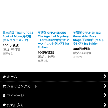
日本語版 TRC1-JP043
英語版 GFP2-EN050
英語版 GFP2-EN163
Book of Moon 月の書
The Agent of Mystery
Generaider Boss
(コレクターズレア)
- Earth 神秘の代行者 ア
Stage 王の舞台 (ウルト
ース (ウルトラレア) 1st
ラレア) 1st Edition
800
円
(税別)
Edition
400
円
(税別)
(
税込
:
880
円
)
100
円
(税別)
(
税込
:
440
円
)
在庫なし
(
税込
:
110
円
)
在庫なし
在庫なし
ホーム
ショッピングカート
マイページ
お気に入り