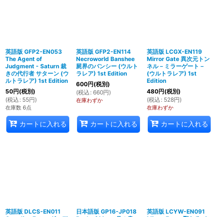
英語版 GFP2-EN053
英語版 GFP2-EN114
英語版 LCGX-EN119
The Agent of
Necroworld Banshee
Mirror Gate 異次元トン
Judgment - Saturn 裁
屍界のバンシー (ウルト
ネル－ミラーゲート－
きの代行者 サターン (ウ
ラレア) 1st Edition
(ウルトラレア) 1st
ルトラレア) 1st Edition
Edition
600
円
(税別)
50
円
(税別)
480
円
(税別)
(
税込
:
660
円
)
(
税込
:
55
円
)
(
税込
:
528
円
)
在庫わずか
在庫数 6点
在庫わずか
カートに入れる
カートに入れる
カートに入れる
英語版 DLCS-EN011
日本語版 GP16-JP018
英語版 LCYW-EN091