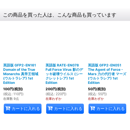
この商品を買った人は、こんな商品も買っています
英語版 GFP2-EN161
英語版 RATE-EN078
英語版 GFP2-EN051
Domain of the True
Full Force Virus 影のデ
The Agent of Force -
Monarchs 真帝王領域
ッキ破壊ウイルス (シー
Mars 力の代行者 マーズ
(ウルトラレア) 1st
クレットレア) 1st
(ウルトラレア) 1st
Edition
Edition
Edition
100
円
(税別)
200
円
(税別)
50
円
(税別)
(
税込
:
110
円
)
(
税込
:
220
円
)
(
税込
:
55
円
)
在庫数 9点
在庫わずか
在庫わずか
カートに入れる
カートに入れる
カートに入れる