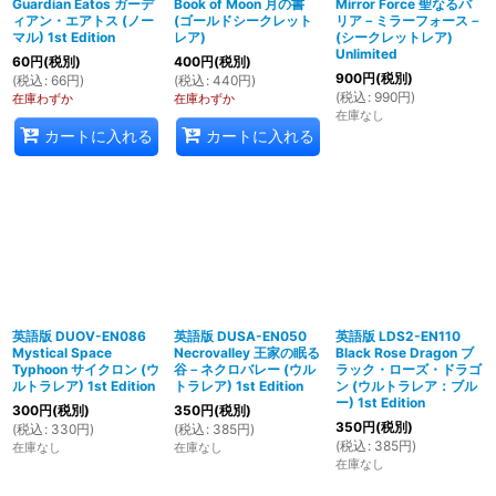
Guardian Eatos ガーデ
Book of Moon 月の書
Mirror Force 聖なるバ
ィアン・エアトス (ノー
(ゴールドシークレット
リア－ミラーフォース－
マル) 1st Edition
レア)
(シークレットレア)
Unlimited
60
円
(税別)
400
円
(税別)
900
円
(税別)
(
税込
:
66
円
)
(
税込
:
440
円
)
(
税込
:
990
円
)
在庫わずか
在庫わずか
在庫なし
カートに入れる
カートに入れる
英語版 DUOV-EN086
英語版 DUSA-EN050
英語版 LDS2-EN110
Mystical Space
Necrovalley 王家の眠る
Black Rose Dragon ブ
Typhoon サイクロン (ウ
谷－ネクロバレー (ウル
ラック・ローズ・ドラゴ
ルトラレア) 1st Edition
トラレア) 1st Edition
ン (ウルトラレア：ブル
ー) 1st Edition
300
円
(税別)
350
円
(税別)
350
円
(税別)
(
税込
:
330
円
)
(
税込
:
385
円
)
(
税込
:
385
円
)
在庫なし
在庫なし
在庫なし