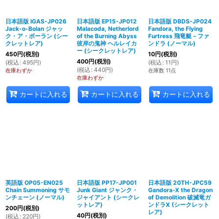
日本語版 IGAS-JP026
日本語版 EP15-JP012
日本語版 DBDS-JP024
Jack-o-Bolan ジャッ
Malacoda, Netherlord
Fandora, the Flying
ク・ア・ボーラン (シー
of the Burning Abyss
Furtress 飛竜艇－ファ
クレットレア)
彼岸の鬼神 ヘルレイカ
ンドラ (ノーマル)
ー (シークレットレア)
450
円
(税別)
10
円
(税別)
400
円
(税別)
(
税込
:
495
円
)
(
税込
:
11
円
)
(
税込
:
440
円
)
在庫わずか
在庫数 11点
在庫わずか
カートに入れる
カートに入れる
カートに入れる
英語版 OP05-EN025
日本語版 PP17-JP001
日本語版 20TH-JPC59
Chain Summoning サモ
Junk Giant ジャンク・
Gandora-X the Dragon
ンチェーン (ノーマル)
ジャイアント (シークレ
of Demolition 破滅竜ガ
ットレア)
ンドラX (シークレット
200
円
(税別)
レア)
40
円
(税別)
(
税込
:
220
円
)