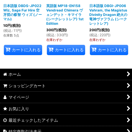
日本語版 DBDS-JP022
英語版 MP18-EN158
日本語版 DBGI-JP006
Wiz, Sage Fur Hire 空
Vendread Chimera ヴ
Vahram, the Magistus
牙団の叡智 ウィズ (ノー
ェンデット・キマイラ
Divinity Dragon 絶火の
マル)
(シークレットレア) 1st
竜神ヴァフラム (シーク
Edition
レットレア)
10
円
(税別)
300
円
(税別)
200
円
(税別)
(
税込
:
11
円
)
(
税込
:
330
円
)
(
税込
:
220
円
)
在庫数 5点
在庫わずか
在庫わずか
カートに入れる
カートに入れる
カートに入れる
ホーム
ショッピングカート
マイページ
お気に入り
最近チェックしたアイテム
特定商取引法表示