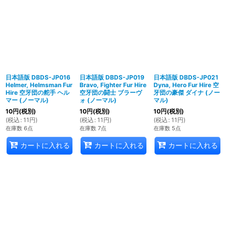
日本語版 DBDS-JP016
日本語版 DBDS-JP019
日本語版 DBDS-JP021
Helmer, Helmsman Fur
Bravo, Fighter Fur Hire
Dyna, Hero Fur Hire 空
Hire 空牙団の舵手 ヘル
空牙団の闘士 ブラーヴ
牙団の豪傑 ダイナ (ノー
マー (ノーマル)
ォ (ノーマル)
マル)
10
円
(税別)
10
円
(税別)
10
円
(税別)
(
税込
:
11
円
)
(
税込
:
11
円
)
(
税込
:
11
円
)
在庫数 6点
在庫数 7点
在庫数 5点
カートに入れる
カートに入れる
カートに入れる