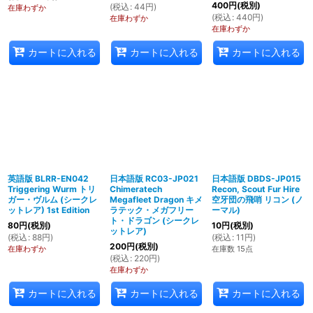
400
円
(税別)
(
税込
:
44
円
)
在庫わずか
(
税込
:
440
円
)
在庫わずか
在庫わずか
カートに入れる
カートに入れる
カートに入れる
英語版 BLRR-EN042
日本語版 RC03-JP021
日本語版 DBDS-JP015
Triggering Wurm トリ
Chimeratech
Recon, Scout Fur Hire
ガー・ヴルム (シークレ
Megafleet Dragon キメ
空牙団の飛哨 リコン (ノ
ットレア) 1st Edition
ラテック・メガフリー
ーマル)
ト・ドラゴン (シークレ
80
円
(税別)
10
円
(税別)
ットレア)
(
税込
:
88
円
)
(
税込
:
11
円
)
200
円
(税別)
在庫わずか
在庫数 15点
(
税込
:
220
円
)
在庫わずか
カートに入れる
カートに入れる
カートに入れる