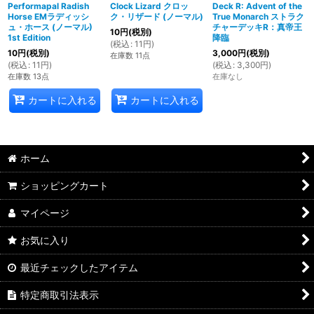
Performapal Radish
Clock Lizard クロッ
Deck R: Advent of the
Horse EMラディッシ
ク・リザード (ノーマル)
True Monarch ストラク
ュ・ホース (ノーマル)
チャーデッキR：真帝王
10
円
(税別)
1st Edition
降臨
(
税込
:
11
円
)
10
円
(税別)
3,000
円
(税別)
在庫数 11点
(
税込
:
11
円
)
(
税込
:
3,300
円
)
在庫数 13点
在庫なし
カートに入れる
カートに入れる
ホーム
ショッピングカート
マイページ
お気に入り
最近チェックしたアイテム
特定商取引法表示