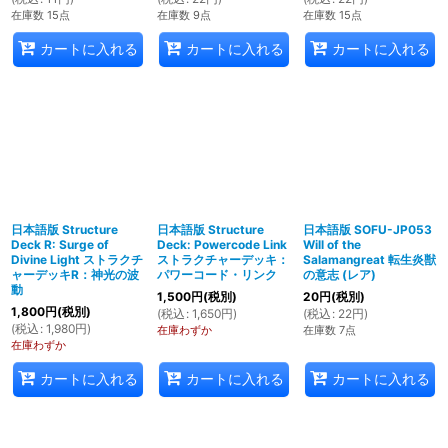
在庫数 15点
在庫数 9点
在庫数 15点
カートに入れる
カートに入れる
カートに入れる
日本語版 Structure
日本語版 Structure
日本語版 SOFU-JP053
Deck R: Surge of
Deck: Powercode Link
Will of the
Divine Light ストラクチ
ストラクチャーデッキ：
Salamangreat 転生炎獣
ャーデッキR：神光の波
パワーコード・リンク
の意志 (レア)
動
1,500
円
(税別)
20
円
(税別)
1,800
円
(税別)
(
税込
:
1,650
円
)
(
税込
:
22
円
)
(
税込
:
1,980
円
)
在庫わずか
在庫数 7点
在庫わずか
カートに入れる
カートに入れる
カートに入れる