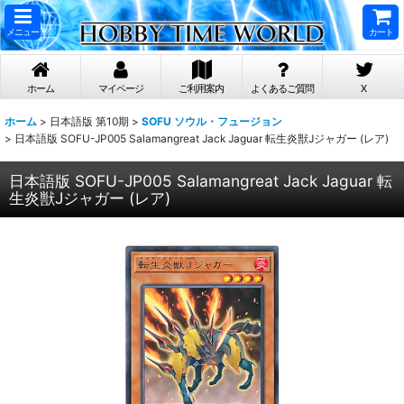
メニュー
カート
ホーム
マイページ
ご利用案内
よくあるご質問
X
ホーム
>
日本語版 第10期
>
SOFU ソウル・フュージョン
>
日本語版 SOFU-JP005 Salamangreat Jack Jaguar 転生炎獣Jジャガー (レア)
日本語版 SOFU-JP005 Salamangreat Jack Jaguar 転
生炎獣Jジャガー (レア)