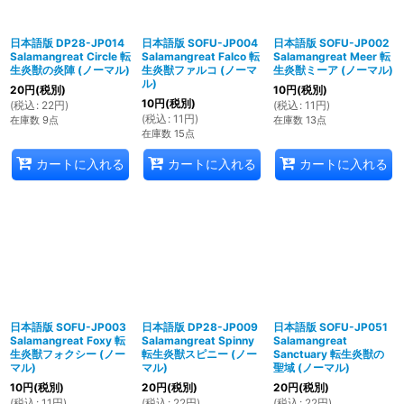
日本語版 DP28-JP014
日本語版 SOFU-JP004
日本語版 SOFU-JP002
Salamangreat Circle 転
Salamangreat Falco 転
Salamangreat Meer 転
生炎獣の炎陣 (ノーマル)
生炎獣ファルコ (ノーマ
生炎獣ミーア (ノーマル)
ル)
20
円
(税別)
10
円
(税別)
10
円
(税別)
(
税込
:
22
円
)
(
税込
:
11
円
)
(
税込
:
11
円
)
在庫数 9点
在庫数 13点
在庫数 15点
カートに入れる
カートに入れる
カートに入れる
日本語版 SOFU-JP003
日本語版 DP28-JP009
日本語版 SOFU-JP051
Salamangreat Foxy 転
Salamangreat Spinny
Salamangreat
生炎獣フォクシー (ノー
転生炎獣スピニー (ノー
Sanctuary 転生炎獣の
マル)
マル)
聖域 (ノーマル)
10
円
(税別)
20
円
(税別)
20
円
(税別)
(
税込
:
11
円
)
(
税込
:
22
円
)
(
税込
:
22
円
)