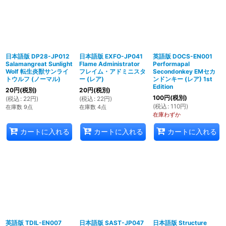
日本語版 DP28-JP012
日本語版 EXFO-JP041
英語版 DOCS-EN001
Salamangreat Sunlight
Flame Administrator
Performapal
Wolf 転生炎獣サンライ
フレイム・アドミニスタ
Secondonkey EMセカ
トウルフ (ノーマル)
ー (レア)
ンドンキー (レア) 1st
Edition
20
円
(税別)
20
円
(税別)
100
円
(税別)
(
税込
:
22
円
)
(
税込
:
22
円
)
(
税込
:
110
円
)
在庫数 9点
在庫数 4点
在庫わずか
カートに入れる
カートに入れる
カートに入れる
英語版 TDIL-EN007
日本語版 SAST-JP047
日本語版 Structure