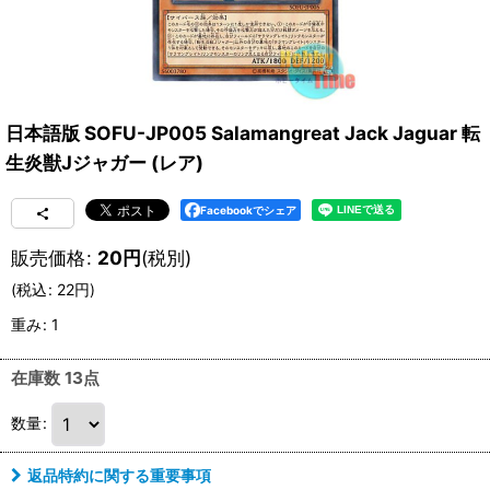
日本語版 SOFU-JP005 Salamangreat Jack Jaguar 転
生炎獣Jジャガー (レア)
Facebookでシェア
販売価格
:
20
円
(税別)
(
税込
:
22
円
)
重み
:
1
在庫数 13点
数量
:
返品特約に関する重要事項