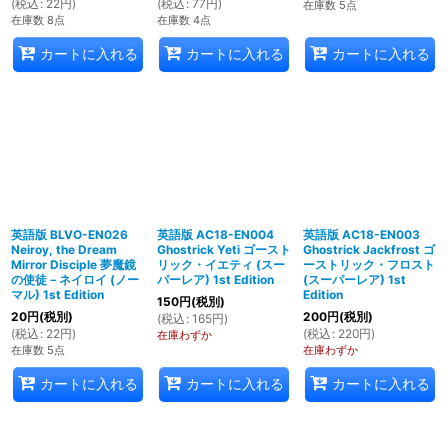
(
税込
:
22
円
)
(
税込
:
77
円
)
在庫数 5点
在庫数 8点
在庫数 4点
カートに入れる
カートに入れる
カートに入れる
英語版 BLVO-EN026
英語版 AC18-EN004
英語版 AC18-EN003
Neiroy, the Dream
Ghostrick Yeti ゴースト
Ghostrick Jackfrost ゴ
Mirror Disciple 夢魔鏡
リック・イエティ (スー
ーストリック・フロスト
の使徒－ネイロイ (ノー
パーレア) 1st Edition
(スーパーレア) 1st
マル) 1st Edition
Edition
150
円
(税別)
20
円
(税別)
200
円
(税別)
(
税込
:
165
円
)
(
税込
:
22
円
)
(
税込
:
220
円
)
在庫わずか
在庫数 5点
在庫わずか
カートに入れる
カートに入れる
カートに入れる