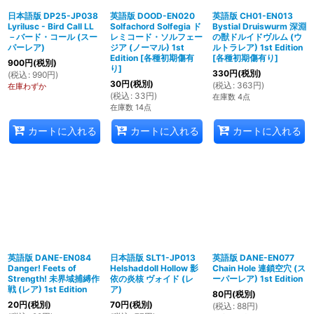
日本語版 DP25-JP038
英語版 DOOD-EN020
英語版 CH01-EN013
Lyrilusc - Bird Call LL
Solfachord Solfegia ド
Bystial Druiswurm 深淵
－バード・コール (スー
レミコード・ソルフェー
の獣ドルイドヴルム (ウ
パーレア)
ジア (ノーマル) 1st
ルトラレア) 1st Edition
Edition
[
各種初期傷有
[
各種初期傷有り
]
900
円
(税別)
り
]
330
円
(税別)
(
税込
:
990
円
)
30
円
(税別)
(
税込
:
363
円
)
在庫わずか
(
税込
:
33
円
)
在庫数 4点
在庫数 14点
カートに入れる
カートに入れる
カートに入れる
英語版 DANE-EN084
日本語版 SLT1-JP013
英語版 DANE-EN077
Danger! Feets of
Helshaddoll Hollow 影
Chain Hole 連鎖空穴 (ス
Strength! 未界域捕縛作
依の炎核 ヴォイド (レ
ーパーレア) 1st Edition
戦 (レア) 1st Edition
ア)
80
円
(税別)
20
円
(税別)
70
円
(税別)
(
税込
:
88
円
)