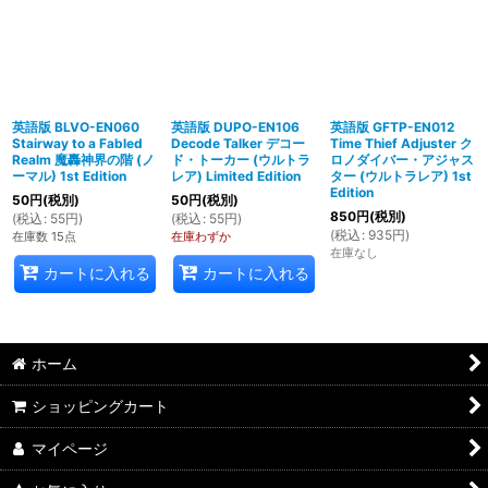
英語版 BLVO-EN060
英語版 DUPO-EN106
英語版 GFTP-EN012
Stairway to a Fabled
Decode Talker デコー
Time Thief Adjuster ク
Realm 魔轟神界の階 (ノ
ド・トーカー (ウルトラ
ロノダイバー・アジャス
ーマル) 1st Edition
レア) Limited Edition
ター (ウルトラレア) 1st
Edition
50
円
(税別)
50
円
(税別)
850
円
(税別)
(
税込
:
55
円
)
(
税込
:
55
円
)
(
税込
:
935
円
)
在庫数 15点
在庫わずか
在庫なし
カートに入れる
カートに入れる
ホーム
ショッピングカート
マイページ