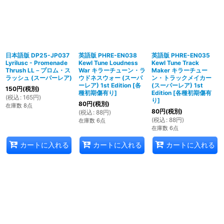
日本語版 DP25-JP037
英語版 PHRE-EN038
英語版 PHRE-EN035
Lyrilusc - Promenade
Kewl Tune Loudness
Kewl Tune Track
Thrush LL－プロム・ス
War キラーチューン・ラ
Maker キラーチュー
ラッシュ (スーパーレア)
ウドネスウォー (スーパ
ン・トラックメイカー
ーレア) 1st Edition
[
各
(スーパーレア) 1st
150
円
(税別)
種初期傷有り
]
Edition
[
各種初期傷有
(
税込
:
165
円
)
り
]
80
円
(税別)
在庫数 8点
80
円
(税別)
(
税込
:
88
円
)
(
税込
:
88
円
)
在庫数 6点
在庫数 6点
カートに入れる
カートに入れる
カートに入れる