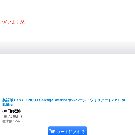
ございますが、
英語版 EXVC-EN003 Salvage Warrior サルベージ・ウォリアー (レア) 1st
Edition
80
円
(税別)
(
税込
:
88
円
)
在庫数 12点
カートに入れる