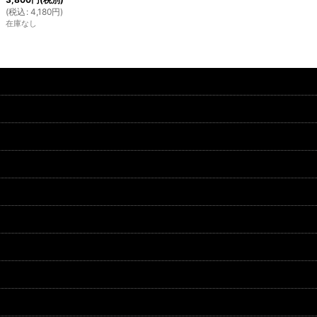
(
税込
:
4,180
円
)
在庫なし