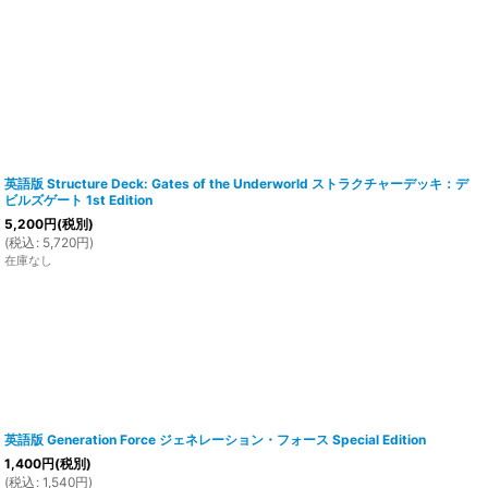
英語版 Structure Deck: Gates of the Underworld ストラクチャーデッキ：デ
ビルズゲート 1st Edition
5,200
円
(税別)
(
税込
:
5,720
円
)
在庫なし
英語版 Generation Force ジェネレーション・フォース Special Edition
1,400
円
(税別)
(
税込
:
1,540
円
)