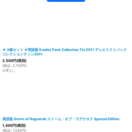
★ 3個セット ★英語版 Duelist Pack Collection Tin 2011 デュエリストパック
コレクションティン2011
2,500
円
(税別)
(
税込
:
2,750
円
)
在庫なし
英語版 Storm of Ragnarok ストーム・オブ・ラグナロク Special Edition
1,400
円
(税別)
(
税込
:
1,540
円
)