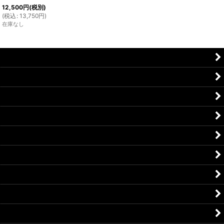
12,500
円
(税別)
(
税込
:
13,750
円
)
在庫なし