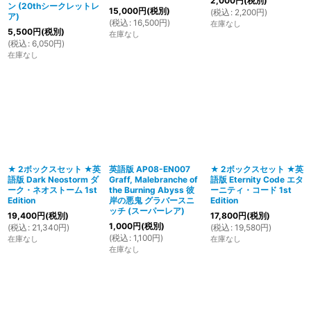
2,000
円
(税別)
ン (20thシークレットレ
15,000
円
(税別)
(
税込
:
2,200
円
)
ア)
(
税込
:
16,500
円
)
在庫なし
5,500
円
(税別)
在庫なし
(
税込
:
6,050
円
)
在庫なし
★ 2ボックスセット ★英
英語版 AP08-EN007
★ 2ボックスセット ★英
語版 Dark Neostorm ダ
Graff, Malebranche of
語版 Eternity Code エタ
ーク・ネオストーム 1st
the Burning Abyss 彼
ーニティ・コード 1st
Edition
岸の悪鬼 グラバースニ
Edition
ッチ (スーパーレア)
19,400
円
(税別)
17,800
円
(税別)
1,000
円
(税別)
(
税込
:
21,340
円
)
(
税込
:
19,580
円
)
(
税込
:
1,100
円
)
在庫なし
在庫なし
在庫なし