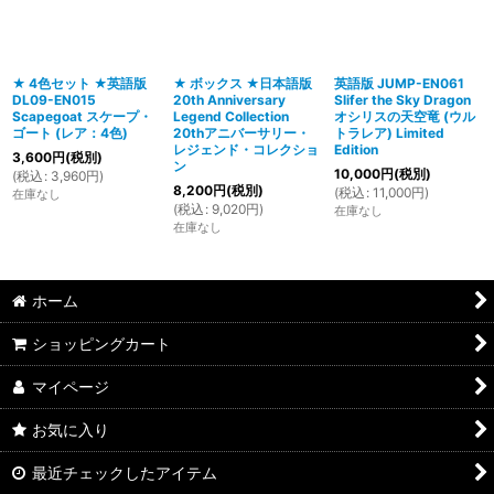
★ 4色セット ★英語版
★ ボックス ★日本語版
英語版 JUMP-EN061
DL09-EN015
20th Anniversary
Slifer the Sky Dragon
Scapegoat スケープ・
Legend Collection
オシリスの天空竜 (ウル
ゴート (レア：4色)
20thアニバーサリー・
トラレア) Limited
レジェンド・コレクショ
Edition
3,600
円
(税別)
ン
10,000
円
(税別)
(
税込
:
3,960
円
)
8,200
円
(税別)
(
税込
:
11,000
円
)
在庫なし
(
税込
:
9,020
円
)
在庫なし
在庫なし
ホーム
ショッピングカート
マイページ
お気に入り
最近チェックしたアイテム