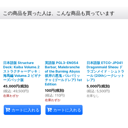
この商品を買った人は、こんな商品も買っています
日本語版 Structure
英語版 PGL3-EN054
日本語版 ETCO-JP041
Deck: Kaiba Volume.2
Barbar, Malebranche
Dragonmaid Sheou ド
ストラクチャーデッキ：
of the Burning Abyss
ラゴンメイド・シュトラ
海馬編 Volume.2 ビギナ
彼岸の悪鬼 バルバリッ
ール (20thシークレット
ーズパック版
チャ (ゴールドレア) 1st
レア)
Edition
45,000
円
(税別)
5,000
円
(税別)
100
円
(税別)
(
税込
:
49,500
円
)
(
税込
:
5,500
円
)
(
税込
:
110
円
)
在庫わずか
在庫なし
在庫わずか
カートに入れる
カートに入れる