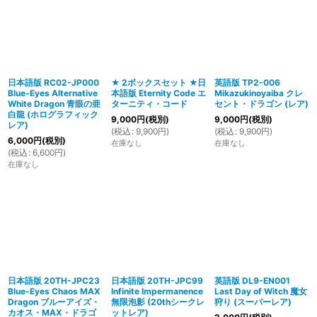
日本語版 RC02-JP000
★ 2ボックスセット ★日
英語版 TP2-006
Blue-Eyes Alternative
本語版 Eternity Code エ
Mikazukinoyaiba クレ
White Dragon 青眼の亜
ターニティ・コード
セント・ドラゴン (レア)
白龍 (ホログラフィック
9,000
円
(税別)
9,000
円
(税別)
レア)
(
税込
:
9,900
円
)
(
税込
:
9,900
円
)
6,000
円
(税別)
在庫なし
在庫なし
(
税込
:
6,600
円
)
在庫なし
日本語版 20TH-JPC23
日本語版 20TH-JPC99
英語版 DL9-EN001
Blue-Eyes Chaos MAX
Infinite Impermanence
Last Day of Witch 魔女
Dragon ブルーアイズ・
無限泡影 (20thシークレ
狩り (スーパーレア)
カオス・MAX・ドラゴ
ットレア)