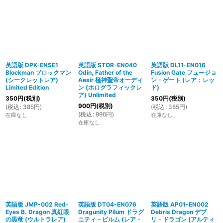
英語版 DPK-ENSE1
英語版 STOR-EN040
英語版 DL11-EN016
Blockman ブロックマン
Odin, Father of the
Fusion Gate フュージョ
(シークレットレア)
Aesir 極神聖帝オーディ
ン・ゲート (レア：レッ
Limited Edition
ン (ホログラフィックレ
ド)
ア) Unlimited
350
円
(税別)
350
円
(税別)
900
円
(税別)
(
税込
:
385
円
)
(
税込
:
385
円
)
(
税込
:
990
円
)
在庫なし
在庫なし
在庫なし
英語版 JMP-002 Red-
英語版 DT04-EN076
英語版 AP01-EN002
Eyes B. Dragon 真紅眼
Dragunity Pilum ドラグ
Debris Dragon デブ
の黒竜 (ウルトラレア)
ニティ－ピルム (レア・
リ・ドラゴン (アルティ