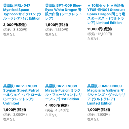
英語版 MRL-047
英語版 BPT-009 Blue-
★ 10枚セット ★英語版
Mystical Space
Eyes White Dragon 青
YF05-EN001 Stardust
Typhoon サイクロン (ウ
眼の白龍 (シークレット
Spark Dragon 閃こう竜
ルトラレア) 1st Edition
レア)
スターダスト (ウルトラ
レア) Limited Edition
3,000
円
(税別)
1,500
円
(税別)
11,000
円
(税別)
(
税込
:
3,300
円
)
(
税込
:
1,650
円
)
(
税込
:
12,100
円
)
在庫なし
在庫なし
在庫なし
英語版 DREV-EN099
英語版 CRV-EN039
英語版 JUMP-EN009
Stygian Street Patrol
Miracle Fusion ミラク
Magician's Valkyria マ
ヘルウェイ・パトロール
ル・フュージョン (レリ
ジシャンズ・ヴァルキリ
(シークレットレア)
ーフレア) 1st Edition
ア (ウルトラレア)
Unlimited
Limited Edition
4,400
円
(税別)
1,900
円
(税別)
1,000
円
(税別)
(
税込
:
4,840
円
)
(
税込
:
2,090
円
)
(
税込
:
1,100
円
)
在庫なし
在庫なし
在庫なし