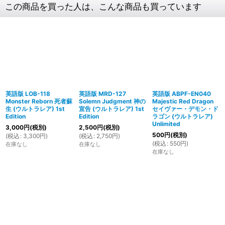
この商品を買った人は、こんな商品も買っています
英語版 LOB-118
英語版 MRD-127
英語版 ABPF-EN040
Monster Reborn 死者蘇
Solemn Judgment 神の
Majestic Red Dragon
生 (ウルトラレア) 1st
宣告 (ウルトラレア) 1st
セイヴァー・デモン・ド
Edition
Edition
ラゴン (ウルトラレア)
Unlimited
3,000
円
(税別)
2,500
円
(税別)
500
円
(税別)
(
税込
:
3,300
円
)
(
税込
:
2,750
円
)
(
税込
:
550
円
)
在庫なし
在庫なし
在庫なし