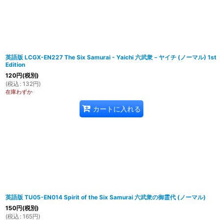
英語版 LCGX-EN227 The Six Samurai - Yaichi 六武衆－ヤイチ (ノーマル) 1st
Edition
120
円
(税別)
(
税込
:
132
円
)
在庫わずか
カートに入れる
英語版 TU05-EN014 Spirit of the Six Samurai 六武衆の御霊代 (ノーマル)
150
円
(税別)
(
税込
:
165
円
)