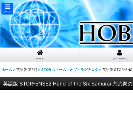
メニュー
ホーム
マイページ
ホーム
>
英語版 第7期
>
STOR ストーム・オブ・ラグナロク
>
英語版 STOR-ENSE2
英語版 STOR-ENSE2 Hand of the Six Samurai 六武衆