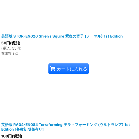
英語版 STOR-EN026 Shien’s Squire 紫炎の寄子 (ノーマル) 1st Edition
50
円
(税別)
(
税込
:
55
円
)
在庫数 9点
カートに入れる
英語版 RA04-EN084 Terraforming テラ・フォーミング (ウルトラレア) 1st
Edition
[
各種初期傷有り
]
100
円
(税別)