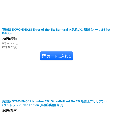
英語版 EXVC-EN028 Elder of the Six Samurai 六武衆のご隠居 (ノーマル) 1st
Edition
70
円
(税別)
(
税込
:
77
円
)
在庫数 19点
カートに入れる
英語版 STAX-EN042 Number 20: Giga-Brilliant No.20 蟻岩土ブリリアント
(ウルトラレア) 1st Edition
[
各種初期傷有り
]
80
円
(税別)