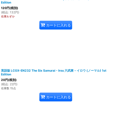
Edition
120
円
(税別)
(
税込
:
132
円
)
在庫わずか
カートに入れる
英語版 LCGX-EN232 The Six Samurai - Irou 六武衆－イロウ (ノーマル) 1st
Edition
20
円
(税別)
(
税込
:
22
円
)
在庫数 15点
カートに入れる