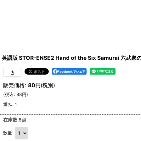
英語版 STOR-ENSE2 Hand of the Six Samurai 六武
Facebookでシェア
販売価格
:
80
円
(税別)
(
税込
:
88
円
)
重み
:
1
在庫数 5点
数量
: