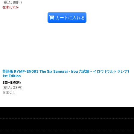
(
税込
:
88
円
)
在庫わずか
カートに入れる
英語版 RYMP-EN093 The Six Samurai - Irou 六武衆－イロウ (ウルトラレア)
1st Edition
30
円
(税別)
(
税込
:
33
円
)
在庫なし