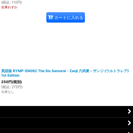
(
税込
:
110
円
)
在庫わずか
カートに入れる
英語版 RYMP-EN092 The Six Samurai - Zanji 六武衆－ザンジ (ウルトラレア)
1st Edition
250
円
(税別)
(
税込
:
275
円
)
在庫なし