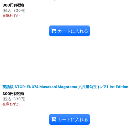
300
円
(税別)
(
税込
:
330
円
)
在庫わずか
カートに入れる
英語版 STOR-EN074 Musakani Magatama 六尺瓊勾玉 (レア) 1st Edition
300
円
(税別)
(
税込
:
330
円
)
在庫わずか
カートに入れる