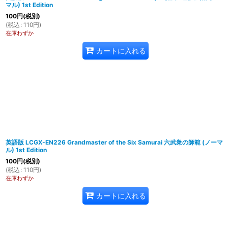
マル) 1st Edition
100
円
(税別)
(
税込
:
110
円
)
在庫わずか
カートに入れる
英語版 LCGX-EN226 Grandmaster of the Six Samurai 六武衆の師範 (ノーマ
ル) 1st Edition
100
円
(税別)
(
税込
:
110
円
)
在庫わずか
カートに入れる