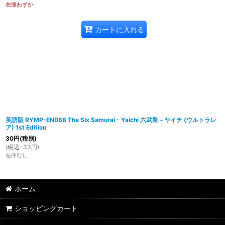
在庫わずか
カートに入れる
英語版 RYMP-EN088 The Six Samurai - Yaichi 六武衆－ヤイチ (ウルトラレ
ア) 1st Edition
30
円
(税別)
(
税込
:
33
円
)
在庫なし
ホーム
ショッピングカート