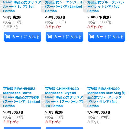
Heart 海晶乙女クリスタ
海晶乙女シーエンジェル
海晶乙女ブルータン (シ
ルハート (レア) 1st
(スーパーレア) Limited
ークレットレア) 1st
Edition
Edition
Edition
30
円
(税別)
480
円
(税別)
3,600
円
(税別)
(
税込
:
33
円
)
(
税込
:
528
円
)
(
税込
:
3,960
円
)
在庫数 7点
在庫わずか
在庫わずか
カートに入れる
カートに入れる
カートに入れる
英語版 RIRA-ENSE2
英語版 CHIM-EN040
英語版 RIRA-EN040
Marincess Battle
Marincess Crystal
Marincess Blue Slug 海
Ocean 海晶乙女の闘海
Heart 海晶乙女クリスタ
晶乙女ブルースラッグ
(スーパーレア) Limited
ルハート (スーパーレア)
(ウルトラレア) 1st
Edition
1st Edition
Edition
300
円
(税別)
30
円
(税別)
1,200
円
(税別)
(
税込
:
330
円
)
(
税込
:
33
円
)
(
税込
:
1,320
円
)
在庫わずか
在庫わずか
在庫なし