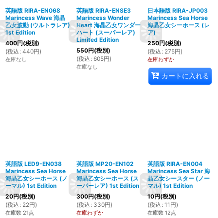
英語版 RIRA-EN068
英語版 RIRA-ENSE3
日本語版 RIRA-JP003
Marincess Wave 海晶
Marincess Wonder
Marincess Sea Horse
乙女波動 (ウルトラレア)
Heart 海晶乙女ワンダー
海晶乙女シーホース (レ
1st Edition
ハート (スーパーレア)
ア)
Limited Edition
400
円
(税別)
250
円
(税別)
550
円
(税別)
(
税込
:
440
円
)
(
税込
:
275
円
)
(
税込
:
605
円
)
在庫なし
在庫わずか
在庫なし
カートに入れる
英語版 LED9-EN038
英語版 MP20-EN102
英語版 RIRA-EN004
Marincess Sea Horse
Marincess Sea Horse
Marincess Sea Star 海
海晶乙女シーホース (ノ
海晶乙女シーホース (ス
晶乙女シースター (ノー
ーマル) 1st Edition
ーパーレア) 1st Edition
マル) 1st Edition
20
円
(税別)
300
円
(税別)
10
円
(税別)
(
税込
:
22
円
)
(
税込
:
330
円
)
(
税込
:
11
円
)
在庫数 21点
在庫わずか
在庫数 12点