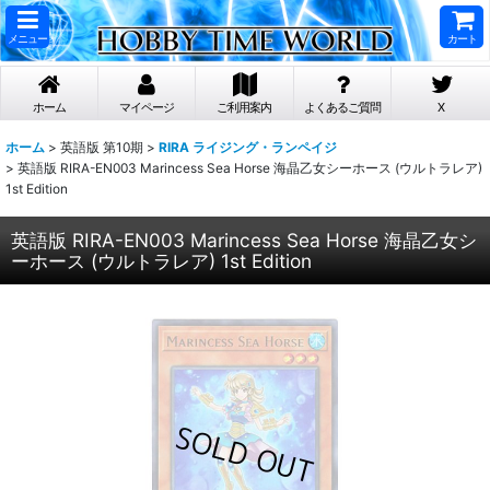
メニュー
カート
ホーム
マイページ
ご利用案内
よくあるご質問
X
ホーム
>
英語版 第10期
>
RIRA ライジング・ランペイジ
>
英語版 RIRA-EN003 Marincess Sea Horse 海晶乙女シーホース (ウルトラレア)
1st Edition
英語版 RIRA-EN003 Marincess Sea Horse 海晶乙女シ
ーホース (ウルトラレア) 1st Edition