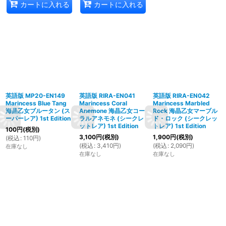
カートに入れる
カートに入れる
英語版 MP20-EN149
英語版 RIRA-EN041
英語版 RIRA-EN042
Marincess Blue Tang
Marincess Coral
Marincess Marbled
海晶乙女ブルータン (ス
Anemone 海晶乙女コー
Rock 海晶乙女マーブル
ーパーレア) 1st Edition
ラルアネモネ (シークレ
ド・ロック (シークレッ
ットレア) 1st Edition
トレア) 1st Edition
100
円
(税別)
3,100
円
(税別)
1,900
円
(税別)
(
税込
:
110
円
)
(
税込
:
3,410
円
)
(
税込
:
2,090
円
)
在庫なし
在庫なし
在庫なし