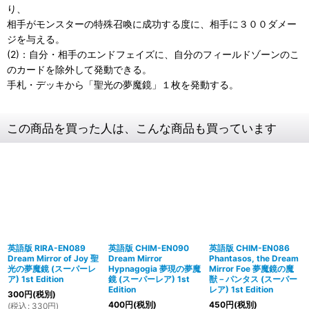
り、
相手がモンスターの特殊召喚に成功する度に、相手に３００ダメー
ジを与える。
(2)：自分・相手のエンドフェイズに、自分のフィールドゾーンのこ
のカードを除外して発動できる。
手札・デッキから「聖光の夢魔鏡」１枚を発動する。
この商品を買った人は、こんな商品も買っています
英語版 RIRA-EN089
英語版 CHIM-EN090
英語版 CHIM-EN086
Dream Mirror of Joy 聖
Dream Mirror
Phantasos, the Dream
光の夢魔鏡 (スーパーレ
Hypnagogia 夢現の夢魔
Mirror Foe 夢魔鏡の魔
ア) 1st Edition
鏡 (スーパーレア) 1st
獣－パンタス (スーパー
Edition
レア) 1st Edition
300
円
(税別)
400
円
(税別)
450
円
(税別)
(
税込
:
330
円
)