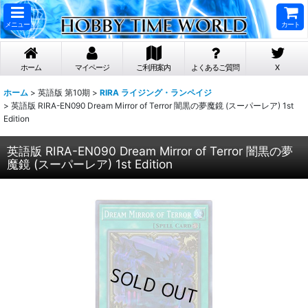
メニュー
カート
ホーム
マイページ
ご利用案内
よくあるご質問
X
ホーム
>
英語版 第10期
>
RIRA ライジング・ランペイジ
>
英語版 RIRA-EN090 Dream Mirror of Terror 闇黒の夢魔鏡 (スーパーレア) 1st
Edition
英語版 RIRA-EN090 Dream Mirror of Terror 闇黒の夢
魔鏡 (スーパーレア) 1st Edition