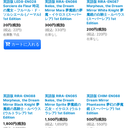
英語版 LED8-EN028
英語版 RIRA-EN086
英語版 RIRA-EN087
Sorciere de Fleur 時花
Ikelos, the Dream
Morpheus, the Dream
の魔女－フルール・ド・
Mirror Mara 夢魔鏡の夢
Mirror White Knight 夢
ソルシエール (ノーマル)
魔－イケロス (スーパー
魔鏡の白騎士－ルペウス
1st Edition
レア) 1st Edition
(スーパーレア) 1st
Edition
20
円
(税別)
300
円
(税別)
200
円
(税別)
(
税込
:
22
円
)
(
税込
:
330
円
)
(
税込
:
220
円
)
在庫数 11点
在庫なし
在庫なし
カートに入れる
英語版 RIRA-EN088
英語版 RIRA-EN085
英語版 CHIM-EN088
Morpheus, the Dream
Ikelos, the Dream
Dream Mirror
Mirror Black Knight 夢
Mirror Sprite 夢魔鏡の
Phantasms 夢幻の夢魔
魔鏡の黒騎士－ルペウス
乙女－イケロス (ウルト
鏡 (スーパーレア) 1st
(ウルトラレア) 1st
ラレア) 1st Edition
Edition
Edition
1,500
円
(税別)
500
円
(税別)
1,800
円
(税別)
(
税込
:
1,650
円
)
(
税込
:
550
円
)