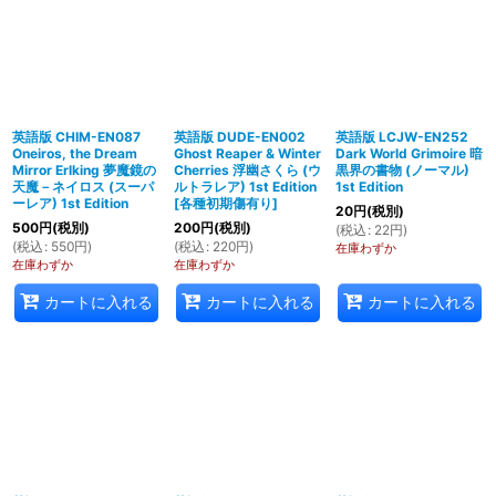
英語版 CHIM-EN087
英語版 DUDE-EN002
英語版 LCJW-EN252
Oneiros, the Dream
Ghost Reaper & Winter
Dark World Grimoire 暗
Mirror Erlking 夢魔鏡の
Cherries 浮幽さくら (ウ
黒界の書物 (ノーマル)
天魔－ネイロス (スーパ
ルトラレア) 1st Edition
1st Edition
ーレア) 1st Edition
[
各種初期傷有り
]
20
円
(税別)
500
円
(税別)
200
円
(税別)
(
税込
:
22
円
)
(
税込
:
550
円
)
(
税込
:
220
円
)
在庫わずか
在庫わずか
在庫わずか
カートに入れる
カートに入れる
カートに入れる