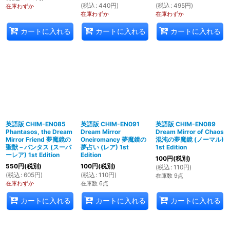
(
税込
:
440
円
)
(
税込
:
495
円
)
在庫わずか
在庫わずか
在庫わずか
カートに入れる
カートに入れる
カートに入れる
英語版 CHIM-EN085
英語版 CHIM-EN091
英語版 CHIM-EN089
Phantasos, the Dream
Dream Mirror
Dream Mirror of Chaos
Mirror Friend 夢魔鏡の
Oneiromancy 夢魔鏡の
混沌の夢魔鏡 (ノーマル)
聖獣－パンタス (スーパ
夢占い (レア) 1st
1st Edition
ーレア) 1st Edition
Edition
100
円
(税別)
550
円
(税別)
100
円
(税別)
(
税込
:
110
円
)
(
税込
:
605
円
)
(
税込
:
110
円
)
在庫数 9点
在庫わずか
在庫数 6点
カートに入れる
カートに入れる
カートに入れる