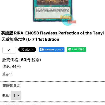
英語版 RIRA-EN058 Flawless Perfection of the Tenyi
天威無崩の地 (レア) 1st Edition
Facebookでシェア
販売価格
:
60
円
(税別)
(
税込
:
66
円
)
重み
:
1
在庫数 5点
数量
: