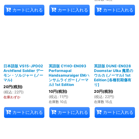
カートに入れる
カートに入れる
カートに入れる
日本語版 VS15-JPD02
英語版 CYHO-EN093
英語版 DUNE-EN028
Archfiend Soldier デー
Performapal
Doomstar Ulka 魔星の
モン・ソルジャー (ノー
Handsamuraiger EMハ
ウルカ (ノーマル) 1st
マル)
ンサムライガー (ノーマ
Edition
[
各種初期傷有
ル) 1st Edition
り
]
20
円
(税別)
10
円
(税別)
20
円
(税別)
(
税込
:
22
円
)
(
税込
:
11
円
)
(
税込
:
22
円
)
在庫わずか
在庫数 10点
在庫数 15点
カートに入れる
カートに入れる
カートに入れる