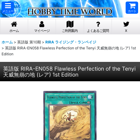
メニュー
カート
ホーム
マイページ
ご利用案内
よくあるご質問
X
ホーム
>
英語版 第10期
>
RIRA ライジング・ランペイジ
>
英語版 RIRA-EN058 Flawless Perfection of the Tenyi 天威無崩の地 (レア) 1st
Edition
英語版 RIRA-EN058 Flawless Perfection of the Tenyi
天威無崩の地 (レア) 1st Edition