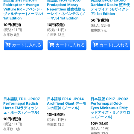
英語版 SHVI-EN014
英語版 INOV-EN007
英語版 BP02-EN090
Raidraptor - Avenge
Predaplant Moray
Darklord Desire 堕天使
Vulture RR－アベンジ・
Nepenthes 捕食植物モ
ディザイア (モザイクレ
ヴァルチャー (ノーマル)
ーレイ・ネペンテス (ノ
ア) 1st Edition
1st Edition
ーマル) 1st Edition
50
円
(税別)
10
円
(税別)
10
円
(税別)
(
税込
:
55
円
)
(
税込
:
11
円
)
(
税込
:
11
円
)
在庫数 9点
在庫数 8点
在庫数 13点
カートに入れる
カートに入れる
カートに入れる
日本語版 TDIL-JP007
日本語版 EP14-JP014
日本語版 CP17-JP002
Performapal Radish
Archfiend Giant デーモ
Performapal Odd-
Horse EMラディッシ
ンの巨神 (ノーマル)
Eyes Minitaurus EMオ
ュ・ホース (ノーマル)
ッドアイズ・ミノタウロ
10
円
(税別)
ス (ノーマル)
10
円
(税別)
(
税込
:
11
円
)
10
円
(税別)
(
税込
:
11
円
)
在庫数 13点
(
税込
:
11
円
)
在庫数 11点
在庫数 13点