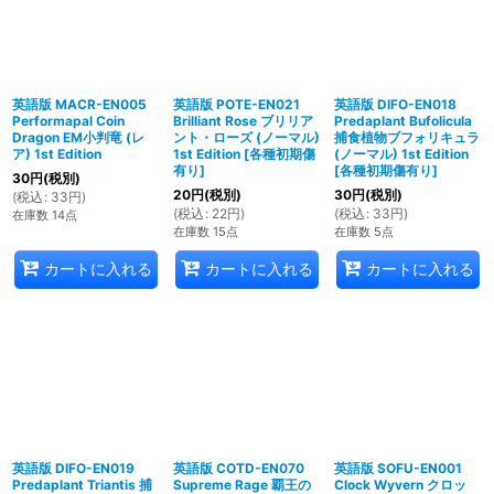
英語版 MACR-EN005
英語版 POTE-EN021
英語版 DIFO-EN018
Performapal Coin
Brilliant Rose ブリリア
Predaplant Bufolicula
Dragon EM小判竜 (レ
ント・ローズ (ノーマル)
捕食植物ブフォリキュラ
ア) 1st Edition
1st Edition
[
各種初期傷
(ノーマル) 1st Edition
有り
]
[
各種初期傷有り
]
30
円
(税別)
20
円
(税別)
30
円
(税別)
(
税込
:
33
円
)
(
税込
:
22
円
)
(
税込
:
33
円
)
在庫数 14点
在庫数 15点
在庫数 5点
カートに入れる
カートに入れる
カートに入れる
英語版 DIFO-EN019
英語版 COTD-EN070
英語版 SOFU-EN001
Predaplant Triantis 捕
Supreme Rage 覇王の
Clock Wyvern クロッ