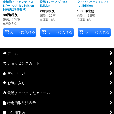
食植物トリアンティス
逆鱗 (ノーマル) 1st
ク・ワイバーン (レア)
(ノーマル) 1st Edition
Edition
1st Edition
[
各種初期傷有り
]
20
円
(税別)
150
円
(税別)
30
円
(税別)
(
税込
:
22
円
)
(
税込
:
165
円
)
(
税込
:
33
円
)
在庫数 14点
在庫数 5点
在庫数 8点
カートに入れる
カートに入れる
カートに入れる
ホーム
ショッピングカート
マイページ
お気に入り
最近チェックしたアイテム
特定商取引法表示
ご利用案内