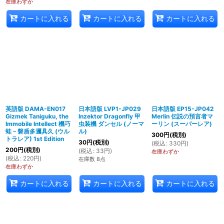
在庫わずか
カートに入れる
カートに入れる
カートに入れる
英語版 DAMA-EN017
日本語版 LVP1-JP029
日本語版 EP15-JP042
Gizmek Taniguku, the
Inzektor Dragonfly 甲
Merlin 伝説の預言者マ
Immobile Intellect 機巧
虫装機 ダンセル (ノーマ
ーリン (スーパーレア)
蛙－磐盾多邇具久 (ウル
ル)
300
円
(税別)
トラレア) 1st Edition
30
円
(税別)
(
税込
:
330
円
)
200
円
(税別)
(
税込
:
33
円
)
在庫わずか
(
税込
:
220
円
)
在庫数 8点
在庫わずか
カートに入れる
カートに入れる
カートに入れる