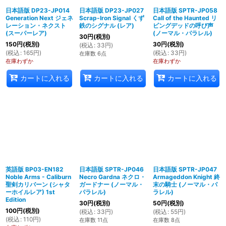
日本語版 DP23-JP014
日本語版 DP23-JP027
日本語版 SPTR-JP058
Generation Next ジェネ
Scrap-Iron Signal くず
Call of the Haunted リ
レーション・ネクスト
鉄のシグナル (レア)
ビングデッドの呼び声
(スーパーレア)
(ノーマル・パラレル)
30
円
(税別)
150
円
(税別)
30
円
(税別)
(
税込
:
33
円
)
(
税込
:
165
円
)
(
税込
:
33
円
)
在庫数 6点
在庫わずか
在庫わずか
カートに入れる
カートに入れる
カートに入れる
英語版 BP03-EN182
日本語版 SPTR-JP046
日本語版 SPTR-JP047
Noble Arms - Caliburn
Necro Gardna ネクロ・
Armageddon Knight 終
聖剣カリバーン (シャタ
ガードナー (ノーマル・
末の騎士 (ノーマル・パ
ーホイルレア) 1st
パラレル)
ラレル)
Edition
30
円
(税別)
50
円
(税別)
100
円
(税別)
(
税込
:
33
円
)
(
税込
:
55
円
)
(
税込
:
110
円
)
在庫数 11点
在庫数 8点