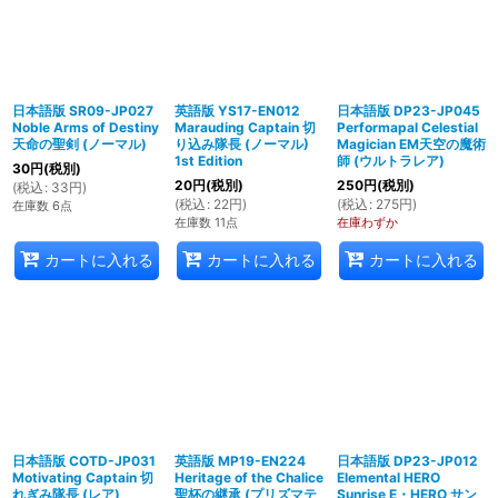
日本語版 SR09-JP027
英語版 YS17-EN012
日本語版 DP23-JP045
Noble Arms of Destiny
Marauding Captain 切
Performapal Celestial
天命の聖剣 (ノーマル)
り込み隊長 (ノーマル)
Magician EM天空の魔術
1st Edition
師 (ウルトラレア)
30
円
(税別)
20
円
(税別)
250
円
(税別)
(
税込
:
33
円
)
(
税込
:
22
円
)
(
税込
:
275
円
)
在庫数 6点
在庫数 11点
在庫わずか
カートに入れる
カートに入れる
カートに入れる
日本語版 COTD-JP031
英語版 MP19-EN224
日本語版 DP23-JP012
Motivating Captain 切
Heritage of the Chalice
Elemental HERO
れぎみ隊長 (レア)
聖杯の継承 (プリズマテ
Sunrise E・HERO サン