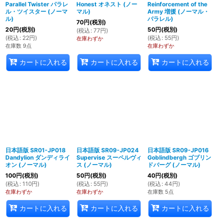
Parallel Twister パラレ
Honest オネスト (ノー
Reinforcement of the
ル・ツイスター (ノーマ
マル)
Army 増援 (ノーマル・
ル)
パラレル)
70
円
(税別)
20
円
(税別)
50
円
(税別)
(
税込
:
77
円
)
(
税込
:
22
円
)
(
税込
:
55
円
)
在庫わずか
在庫数 9点
在庫わずか
カートに入れる
カートに入れる
カートに入れる
日本語版 SR01-JP018
日本語版 SR09-JP024
日本語版 SR09-JP016
Dandylion ダンディライ
Supervise スーペルヴィ
Goblindbergh ゴブリン
オン (ノーマル)
ス (ノーマル)
ドバーグ (ノーマル)
100
円
(税別)
50
円
(税別)
40
円
(税別)
(
税込
:
110
円
)
(
税込
:
55
円
)
(
税込
:
44
円
)
在庫わずか
在庫わずか
在庫数 5点
カートに入れる
カートに入れる
カートに入れる