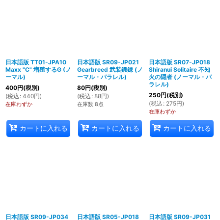
日本語版 TT01-JPA10
日本語版 SR09-JP021
日本語版 SR07-JP018
Maxx "C" 増殖するG (ノ
Gearbreed 武装鍛錬 (ノ
Shiranui Solitaire 不知
ーマル)
ーマル・パラレル)
火の隠者 (ノーマル・パ
ラレル)
400
円
(税別)
80
円
(税別)
250
円
(税別)
(
税込
:
440
円
)
(
税込
:
88
円
)
(
税込
:
275
円
)
在庫わずか
在庫数 8点
在庫わずか
カートに入れる
カートに入れる
カートに入れる
日本語版 SR09-JP034
日本語版 SR05-JP018
日本語版 SR09-JP031