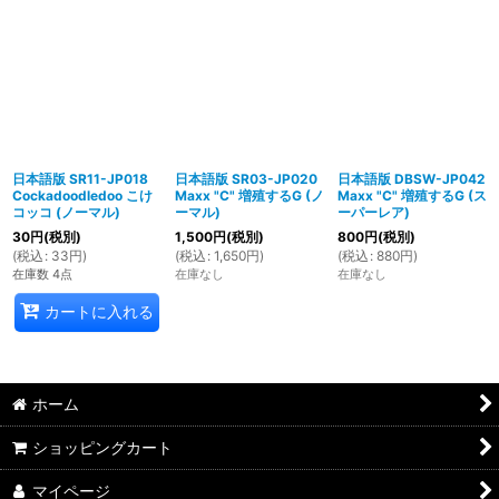
日本語版 SR11-JP018
日本語版 SR03-JP020
日本語版 DBSW-JP042
Cockadoodledoo こけ
Maxx "C" 増殖するG (ノ
Maxx "C" 増殖するG (ス
コッコ (ノーマル)
ーマル)
ーパーレア)
30
円
(税別)
1,500
円
(税別)
800
円
(税別)
(
税込
:
33
円
)
(
税込
:
1,650
円
)
(
税込
:
880
円
)
在庫数 4点
在庫なし
在庫なし
カートに入れる
ホーム
ショッピングカート
マイページ