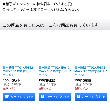
●相手がモンスターの特殊召喚に成功する度に、
自分はデッキから１枚ドローしなければならない。
この商品を買った人は、こんな商品も買っています
日本語版 TT01-JPB12
日本語版 TT02-JPA10
日本語版 TT02-JPB12
Maxx "C" 増殖するG (ノ
Maxx "C" 増殖するG (ノ
Maxx "C" 増殖するG (ノ
ーマル)
ーマル)
ーマル)
400
円
(税別)
150
円
(税別)
150
円
(税別)
(
税込
:
440
円
)
(
税込
:
165
円
)
(
税込
:
165
円
)
在庫わずか
在庫わずか
在庫わずか
カートに入れる
カートに入れる
カートに入れる