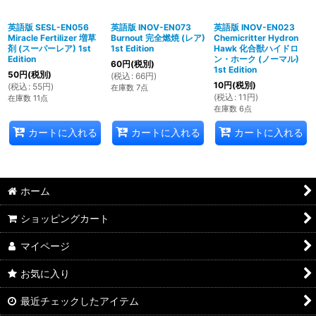
英語版 SESL-EN056
英語版 INOV-EN073
英語版 INOV-EN023
Miracle Fertilizer 増草
Burnout 完全燃焼 (レア)
Chemicritter Hydron
剤 (スーパーレア) 1st
1st Edition
Hawk 化合獣ハイドロ
Edition
ン・ホーク (ノーマル)
60
円
(税別)
1st Edition
50
円
(税別)
(
税込
:
66
円
)
10
円
(税別)
(
税込
:
55
円
)
在庫数 7点
(
税込
:
11
円
)
在庫数 11点
在庫数 6点
カートに入れる
カートに入れる
カートに入れる
ホーム
ショッピングカート
マイページ
お気に入り
最近チェックしたアイテム