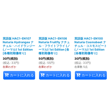
英語版 HAC1-EN107
英語版 HAC1-EN106
英語版 HAC1-EN100
Naturia Hydrangea ナ
Naturia Fruitfly ナチュ
Naturia Cosmobeet ナ
チュル・ハイドランジー
ル・フライトフライ (ノ
チュル・コスモスビート
(ノーマル) 1st Edition
ーマル) 1st Edition
[
各
(ノーマル) 1st Edition
[
各種初期傷有り
]
種初期傷有り
]
[
各種初期傷有り
]
30
円
(税別)
50
円
(税別)
30
円
(税別)
(
税込
:
33
円
)
(
税込
:
55
円
)
(
税込
:
33
円
)
在庫わずか
在庫わずか
在庫数 5点
カートに入れる
カートに入れる
カートに入れる