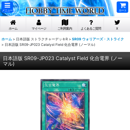
メニュー
カート
ホーム
マイページ
ご利用案内
よくあるご質問
X
ホーム
>
日本語版 ストラクチャーデッキR
>
SR09 ウォリアーズ・ストライク
>
日本語版 SR09-JP023 Catalyst Field 化合電界 (ノーマル)
日本語版 SR09-JP023 Catalyst Field 化合電界 (ノー
マル)