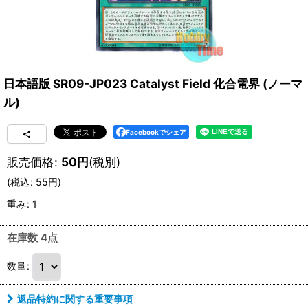
日本語版 SR09-JP023 Catalyst Field 化合電界 (ノーマ
ル)
Facebookでシェア
販売価格
:
50
円
(税別)
(
税込
:
55
円
)
重み
:
1
在庫数 4点
数量
:
返品特約に関する重要事項