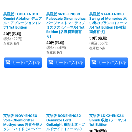
英語版 TOCH-EN019
英語版 SR13-EN039
英語版 STAX-EN030
Gemini Ablation デュア
Paleozoic Dinomischus
Swing of Memories 思
ル・アブレーション (レ
バージェストマ・ディノ
い出のブランコ (ノーマ
ア) 1st Edition
ミスクス (ノーマル) 1st
ル) 1st Edition
[
各種初
Edition
[
各種初期傷有
期傷有り
]
20
円
(税別)
り
]
50
円
(税別)
(
税込
:
22
円
)
40
円
(税別)
(
税込
:
55
円
)
在庫数 6点
(
税込
:
44
円
)
在庫数 5点
在庫数 9点
カートに入れる
カートに入れる
カートに入れる
英語版 INOV-EN050
英語版 BODE-EN032
英語版 LDK2-ENK24
Vola-Chemicritter
Geminize Lord
Shrink 収縮 (ノーマル)
Methydraco 超化合獣メ
Golknight 重起士道－ゴ
1st Edition
タン・ハイド (スーパー
ルドナイト (ノーマル)
10
円
(税別)