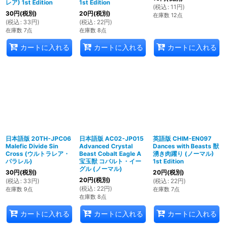
レア) 1st Edition
1st Edition
(
税込
:
11
円
)
30
円
(税別)
20
円
(税別)
在庫数 12点
(
税込
:
33
円
)
(
税込
:
22
円
)
在庫数 7点
在庫数 8点
カートに入れる
カートに入れる
カートに入れる
日本語版 20TH-JPC06
日本語版 AC02-JP015
英語版 CHIM-EN097
Malefic Divide Sin
Advanced Crystal
Dances with Beasts 獣
Cross (ウルトラレア・
Beast Cobalt Eagle A
湧き肉躍り (ノーマル)
パラレル)
宝玉獣 コバルト・イー
1st Edition
グル (ノーマル)
30
円
(税別)
20
円
(税別)
20
円
(税別)
(
税込
:
33
円
)
(
税込
:
22
円
)
(
税込
:
22
円
)
在庫数 9点
在庫数 7点
在庫数 8点
カートに入れる
カートに入れる
カートに入れる