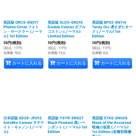
英語版 ORCS-EN011
英語版 GLD5-EN015
英語版 BP02-EN114
Photon Circle フォト
Double Coston ダブル
Tardy Orc 遅すぎたオー
ン・サークラー (ノーマ
コストン (ノーマル)
ク (ノーマル) 1st
ル) 1st Edition
Limited Edition
Edition
10
円
(税別)
10
円
(税別)
10
円
(税別)
(
税込
:
11
円
)
(
税込
:
11
円
)
(
税込
:
11
円
)
在庫数 19点
在庫数 13点
在庫数 9点
カートに入れる
カートに入れる
カートに入れる
日本語版 SD26-JP012
英語版 YSYR-EN027
英語版 STAS-EN026
Satellite Cannon サテラ
Black Pendant 黒いペ
Mask of the Accursed
イト・キャノン (ノーマ
ンダント (ノーマル) 1st
呪魂の仮面 (ノーマル)
ル)
Edition
1st Edition
[
各種初期傷