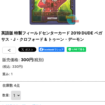
英語版 特製フィールドセンターカード 2019 DUDE ペガ
サス・J・クロフォード & トゥーン・デーモン
Facebookでシェア
販売価格
:
300
円
(税別)
(
税込
:
330
円
)
重み
:
1
在庫数 4点
数量
: