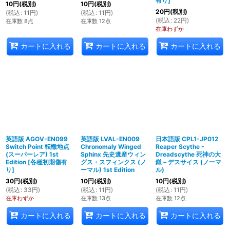
有り
]
10
円
(税別)
10
円
(税別)
20
円
(税別)
(
税込
:
11
円
)
(
税込
:
11
円
)
(
税込
:
22
円
)
在庫数 8点
在庫数 12点
在庫わずか
カートに入れる
カートに入れる
カートに入れる
英語版 AGOV-EN099
英語版 LVAL-EN009
日本語版 CPL1-JP012
Switch Point 転轍地点
Chronomaly Winged
Reaper Scythe -
(スーパーレア) 1st
Sphinx 先史遺産ウィン
Dreadscythe 死神の大
Edition
[
各種初期傷有
グス・スフィンクス (ノ
鎌－デスサイス (ノーマ
り
]
ーマル) 1st Edition
ル)
30
円
(税別)
10
円
(税別)
10
円
(税別)
(
税込
:
33
円
)
(
税込
:
11
円
)
(
税込
:
11
円
)
在庫わずか
在庫数 13点
在庫数 12点
カートに入れる
カートに入れる
カートに入れる