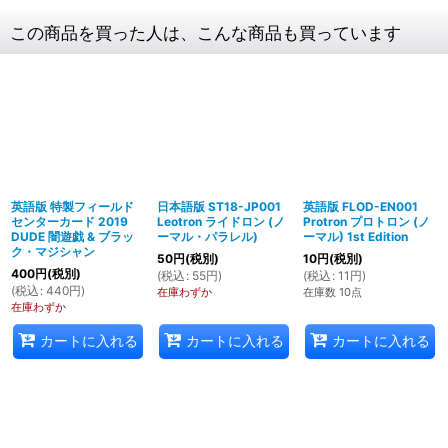
この商品を買った人は、こんな商品も買っています
英語版 特製フィールド
日本語版 ST18-JP001
英語版 FLOD-EN001
センターカード 2019
Leotron ライドロン (ノ
Protron プロトロン (ノ
DUDE 闇遊戯 & ブラッ
ーマル・パラレル)
ーマル) 1st Edition
ク・マジシャン
50
円
(税別)
10
円
(税別)
400
円
(税別)
(
税込
:
55
円
)
(
税込
:
11
円
)
(
税込
:
440
円
)
在庫わずか
在庫数 10点
在庫わずか
カートに入れる
カートに入れる
カートに入れる