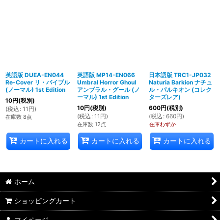
英語版 DUEA-EN044
英語版 MP14-EN066
日本語版 TRC1-JP032
Re-Cover リ・バイブル
Umbral Horror Ghoul
Naturia Barkion ナチュ
(ノーマル) 1st Edition
アンブラル・グール (ノ
ル・パルキオン (コレク
ーマル) 1st Edition
ターズレア)
10
円
(税別)
10
円
(税別)
600
円
(税別)
(
税込
:
11
円
)
(
税込
:
11
円
)
(
税込
:
660
円
)
在庫数 8点
在庫数 12点
在庫わずか
カートに入れる
カートに入れる
カートに入れる
ホーム
ショッピングカート
マイページ