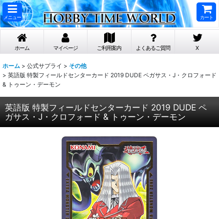
メニュー
カート
ホーム
マイページ
ご利用案内
よくあるご質問
X
ホーム
>
公式サプライ
>
その他
>
英語版 特製フィールドセンターカード 2019 DUDE ペガサス・J・クロフォード
& トゥーン・デーモン
英語版 特製フィールドセンターカード 2019 DUDE ペ
ガサス・J・クロフォード & トゥーン・デーモン