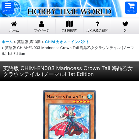
メニュー
カート
ホーム
マイページ
ご利用案内
よくあるご質問
X
ホーム
>
英語版 第10期
>
CHIM カオス・インパクト
>
英語版 CHIM-EN003 Marincess Crown Tail 海晶乙女クラウンテイル (ノーマ
ル) 1st Edition
英語版 CHIM-EN003 Marincess Crown Tail 海晶乙女
クラウンテイル (ノーマル) 1st Edition