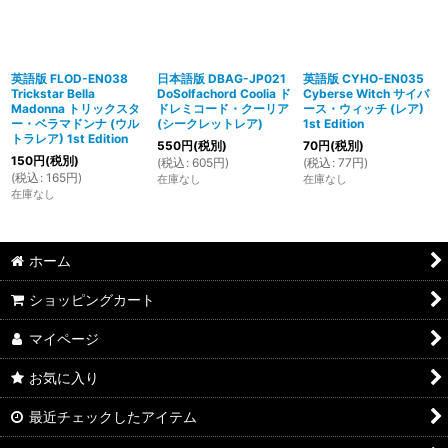
英語版 FLOD-EN038
日本語版 DBAG-JP021
英語版 CYHO-EN035
Trickstar Bella
DoSolfachord Coolia ド
Cyberse Witch サイバ
Madonna トリックスタ
ドレミコード・クーリア
ース・ウィッチ (レア)
ー・ベラマドンナ (ウル
(シークレットレア)
1st Edition
トラレア) 1st Edition
550
円
(税別)
70
円
(税別)
150
円
(税別)
(
税込
:
605
円
)
(
税込
:
77
円
)
(
税込
:
165
円
)
在庫なし
在庫なし
在庫なし
ホーム
ショッピングカート
マイページ
お気に入り
最近チェックしたアイテム