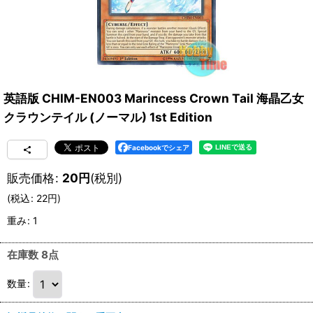
英語版 CHIM-EN003 Marincess Crown Tail 海晶乙女
クラウンテイル (ノーマル) 1st Edition
Facebookでシェア
販売価格
:
20
円
(税別)
(
税込
:
22
円
)
重み
:
1
在庫数 8点
数量
: