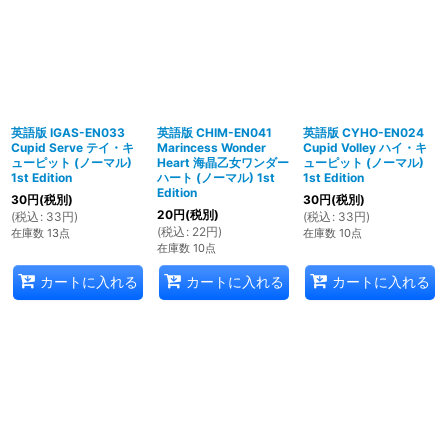
英語版 IGAS-EN033
英語版 CHIM-EN041
英語版 CYHO-EN024
Cupid Serve テイ・キ
Marincess Wonder
Cupid Volley ハイ・キ
ューピット (ノーマル)
Heart 海晶乙女ワンダー
ューピット (ノーマル)
1st Edition
ハート (ノーマル) 1st
1st Edition
Edition
30
円
(税別)
30
円
(税別)
20
円
(税別)
(
税込
:
33
円
)
(
税込
:
33
円
)
(
税込
:
22
円
)
在庫数 13点
在庫数 10点
在庫数 10点
カートに入れる
カートに入れる
カートに入れる