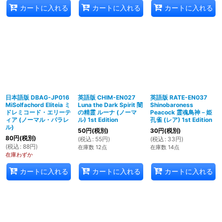
カートに入れる
カートに入れる
カートに入れる
日本語版 DBAG-JP016
英語版 CHIM-EN027
英語版 RATE-EN037
MiSolfachord Eliteia ミ
Luna the Dark Spirit 闇
Shinobaroness
ドレミコード・エリーテ
の精霊 ルーナ (ノーマ
Peacock 霊魂鳥神－姫
ィア (ノーマル・パラレ
ル) 1st Edition
孔雀 (レア) 1st Edition
ル)
50
円
(税別)
30
円
(税別)
80
円
(税別)
(
税込
:
55
円
)
(
税込
:
33
円
)
(
税込
:
88
円
)
在庫数 12点
在庫数 14点
在庫わずか
カートに入れる
カートに入れる
カートに入れる