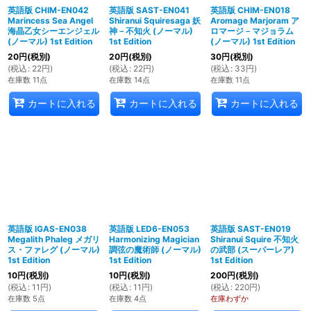
英語版 CHIM-EN042
英語版 SAST-EN041
英語版 CHIM-EN018
Marincess Sea Angel
Shiranui Squiresaga 妖
Aromage Marjoram ア
海晶乙女シーエンジェル
神－不知火 (ノーマル)
ロマージ－マジョラム
(ノーマル) 1st Edition
1st Edition
(ノーマル) 1st Edition
20
円
(税別)
20
円
(税別)
30
円
(税別)
(
税込
:
22
円
)
(
税込
:
22
円
)
(
税込
:
33
円
)
在庫数 11点
在庫数 14点
在庫数 11点
カートに入れる
カートに入れる
カートに入れる
英語版 IGAS-EN038
英語版 LED6-EN053
英語版 SAST-EN019
Megalith Phaleg メガリ
Harmonizing Magician
Shiranui Squire 不知火
ス・ファレグ (ノーマル)
調弦の魔術師 (ノーマル)
の武部 (スーパーレア)
1st Edition
1st Edition
1st Edition
10
円
(税別)
10
円
(税別)
200
円
(税別)
(
税込
:
11
円
)
(
税込
:
11
円
)
(
税込
:
220
円
)
在庫数 5点
在庫数 4点
在庫わずか