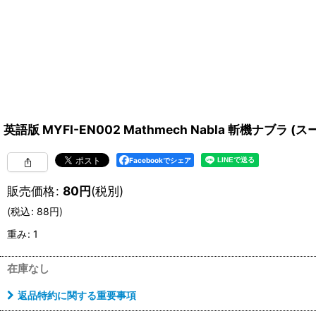
英語版 MYFI-EN002 Mathmech Nabla 斬機ナブラ (スーパ
Facebookでシェア
販売価格
:
80
円
(税別)
(
税込
:
88
円
)
重み
:
1
在庫なし
返品特約に関する重要事項