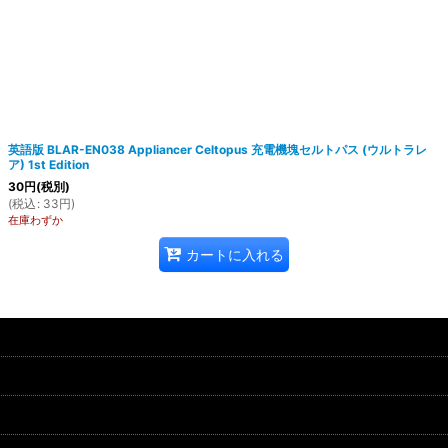
英語版 BLAR-EN038 Appliancer Celtopus 充電機塊セルトパス (ウルトラレ
ア) 1st Edition
30
円
(税別)
(
税込
:
33
円
)
在庫わずか
カートに入れる