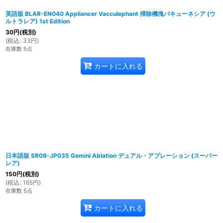
英語版 BLAR-EN040 Appliancer Vacculephant 掃除機塊バキューネシア (ウ
ルトラレア) 1st Edition
30
円
(税別)
(
税込
:
33
円
)
在庫数 5点
カートに入れる
日本語版 SR09-JP035 Gemini Ablation デュアル・アブレーション (スーパー
レア)
150
円
(税別)
(
税込
:
165
円
)
在庫数 5点
カートに入れる