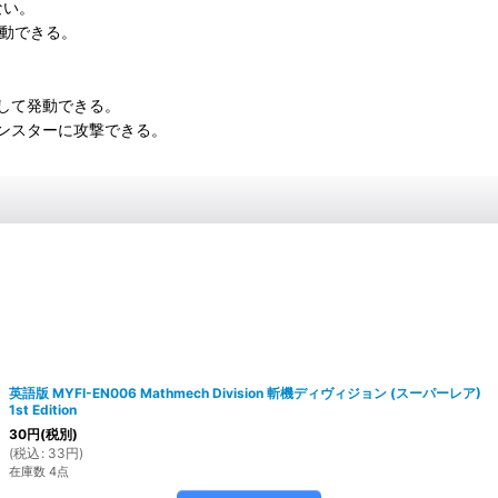
ない。
発動できる。
して発動できる。
ンスターに攻撃できる。
英語版 MYFI-EN006 Mathmech Division 斬機ディヴィジョン (スーパーレア)
1st Edition
30
円
(税別)
(
税込
:
33
円
)
在庫数 4点