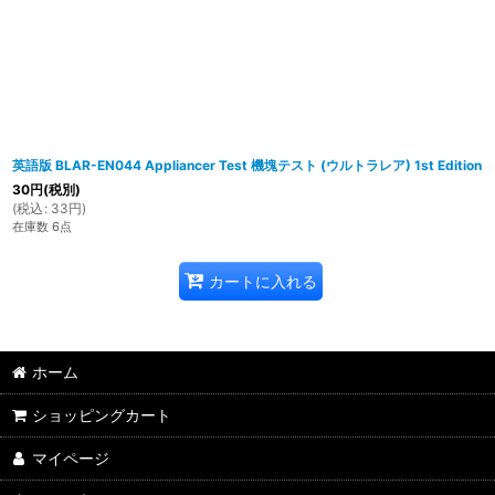
英語版 BLAR-EN044 Appliancer Test 機塊テスト (ウルトラレア) 1st Edition
30
円
(税別)
(
税込
:
33
円
)
在庫数 6点
カートに入れる
ホーム
ショッピングカート
マイページ