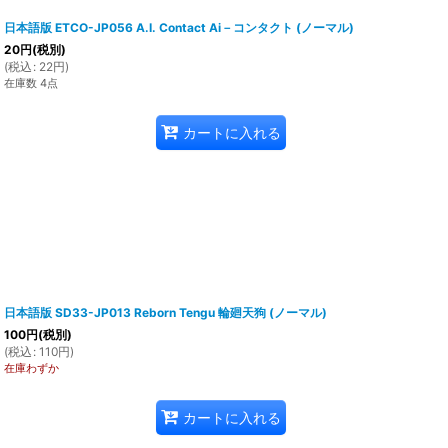
日本語版 ETCO-JP056 A.I. Contact Ai－コンタクト (ノーマル)
20
円
(税別)
(
税込
:
22
円
)
在庫数 4点
カートに入れる
日本語版 SD33-JP013 Reborn Tengu 輪廻天狗 (ノーマル)
100
円
(税別)
(
税込
:
110
円
)
在庫わずか
カートに入れる