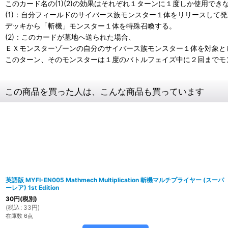
このカード名の(1)(2)の効果はそれぞれ１ターンに１度しか使用でき
(1)：自分フィールドのサイバース族モンスター１体をリリースして
デッキから「斬機」モンスター１体を特殊召喚する。
(2)：このカードが墓地へ送られた場合、
ＥＸモンスターゾーンの自分のサイバース族モンスター１体を対象と
このターン、そのモンスターは１度のバトルフェイズ中に２回までモ
この商品を買った人は、こんな商品も買っています
英語版 MYFI-EN005 Mathmech Multiplication 斬機マルチプライヤー (スーパ
ーレア) 1st Edition
30
円
(税別)
(
税込
:
33
円
)
在庫数 6点