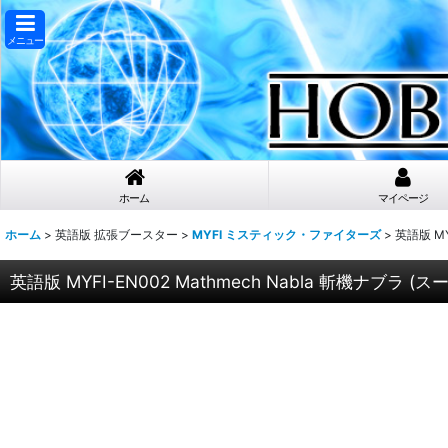
メニュー
ホーム
マイページ
ホーム
>
英語版 拡張ブースター
>
MYFI ミスティック・ファイターズ
>
英語版 MYF
英語版 MYFI-EN002 Mathmech Nabla 斬機ナブラ (スーパ