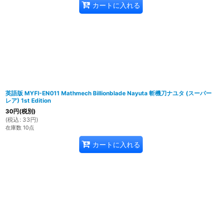
カートに入れる
英語版 MYFI-EN011 Mathmech Billionblade Nayuta 斬機刀ナユタ (スーパー
レア) 1st Edition
30
円
(税別)
(
税込
:
33
円
)
在庫数 10点
カートに入れる