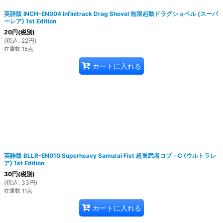
英語版 INCH-EN004 Infinitrack Drag Shovel 無限起動ドラグショベル (スーパ
ーレア) 1st Edition
20
円
(税別)
(
税込
:
22
円
)
在庫数 15点
カートに入れる
英語版 BLLR-EN010 Superheavy Samurai Fist 超重武者コブ－C (ウルトラレ
ア) 1st Edition
30
円
(税別)
(
税込
:
33
円
)
在庫数 11点
カートに入れる