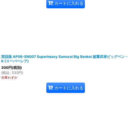
カートに入れる
英語版 AP06-EN007 Superheavy Samurai Big Benkei 超重武者ビッグベン－
K (スーパーレア)
300
円
(税別)
(
税込
:
330
円
)
在庫わずか
カートに入れる