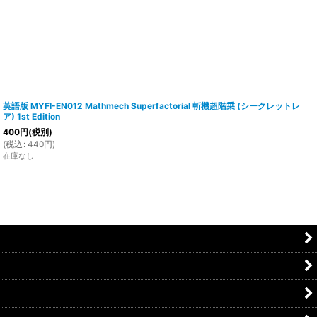
英語版 MYFI-EN012 Mathmech Superfactorial 斬機超階乗 (シークレットレ
ア) 1st Edition
400
円
(税別)
(
税込
:
440
円
)
在庫なし