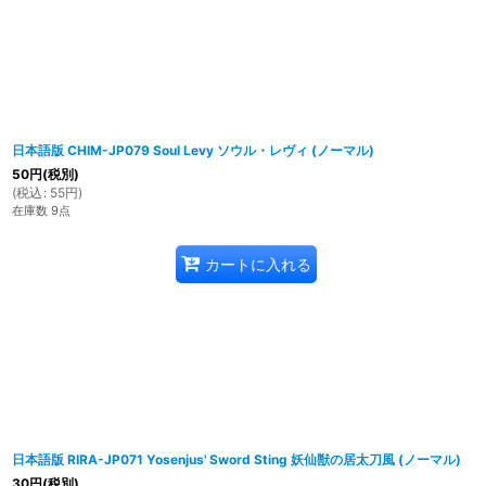
日本語版 CHIM-JP079 Soul Levy ソウル・レヴィ (ノーマル)
50
円
(税別)
(
税込
:
55
円
)
在庫数 9点
カートに入れる
日本語版 RIRA-JP071 Yosenjus' Sword Sting 妖仙獣の居太刀風 (ノーマル)
30
円
(税別)