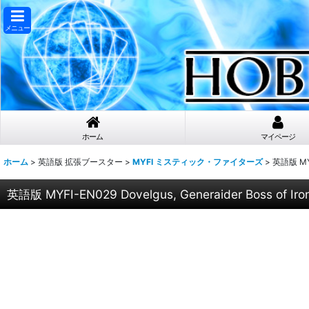
メニュー
ホーム
マイページ
ホーム
>
英語版 拡張ブースター
>
MYFI ミスティック・ファイターズ
>
英語版 MYF
英語版 MYFI-EN029 Dovelgus, Generaider Boss o