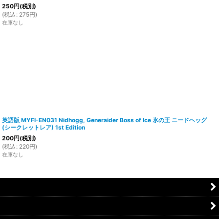
250
円
(税別)
(
税込
:
275
円
)
在庫なし
英語版 MYFI-EN031 Nidhogg, Generaider Boss of Ice 氷の王 ニードヘッグ
(シークレットレア) 1st Edition
200
円
(税別)
(
税込
:
220
円
)
在庫なし