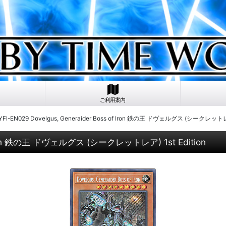
ご利用案内
I-EN029 Dovelgus, Generaider Boss of Iron 鉄の王 ドヴェルグス (シークレットレア)
f Iron 鉄の王 ドヴェルグス (シークレットレア) 1st Edition