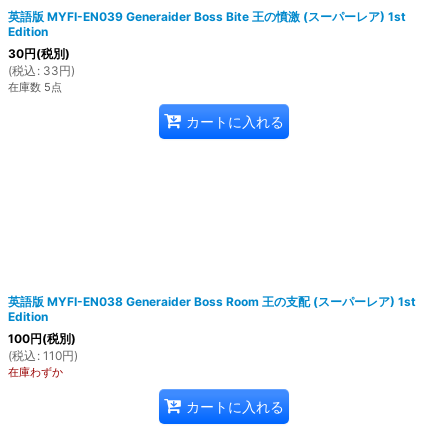
英語版 MYFI-EN039 Generaider Boss Bite 王の憤激 (スーパーレア) 1st
Edition
30
円
(税別)
(
税込
:
33
円
)
在庫数 5点
カートに入れる
英語版 MYFI-EN038 Generaider Boss Room 王の支配 (スーパーレア) 1st
Edition
100
円
(税別)
(
税込
:
110
円
)
在庫わずか
カートに入れる