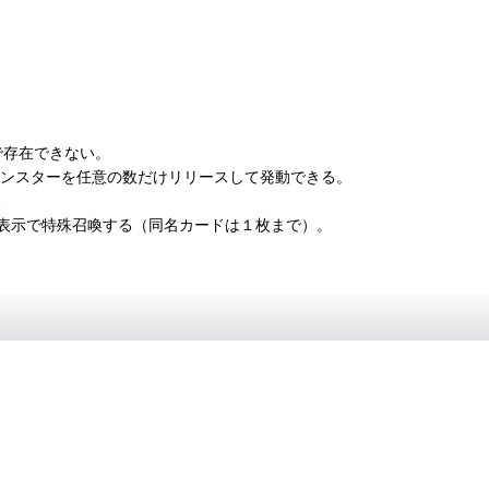
で存在できない。
モンスターを任意の数だけリリースして発動できる。
、
表示で特殊召喚する（同名カードは１枚まで）。