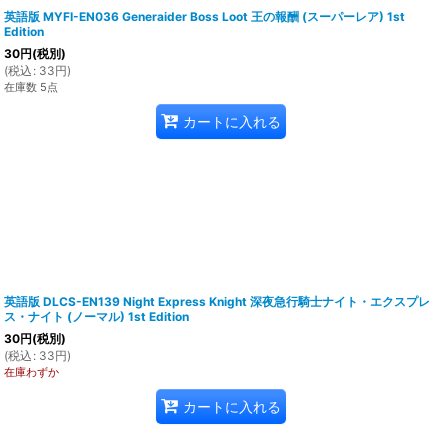
英語版 MYFI-EN036 Generaider Boss Loot 王の報酬 (スーパーレア) 1st
Edition
30
円
(税別)
(
税込
:
33
円
)
在庫数 5点
カートに入れる
英語版 DLCS-EN139 Night Express Knight 深夜急行騎士ナイト・エクスプレ
ス・ナイト (ノーマル) 1st Edition
30
円
(税別)
(
税込
:
33
円
)
在庫わずか
カートに入れる