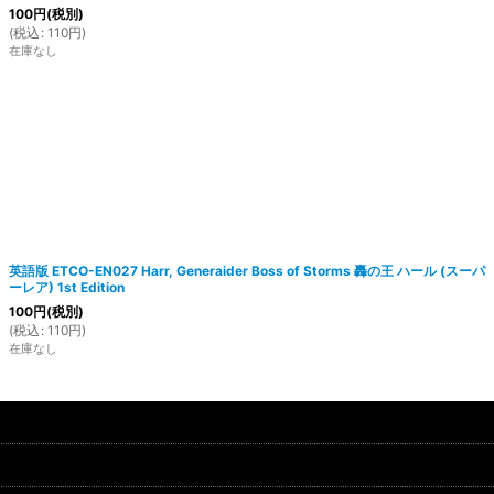
100
円
(税別)
(
税込
:
110
円
)
在庫なし
英語版 ETCO-EN027 Harr, Generaider Boss of Storms 轟の王 ハール (スーパ
ーレア) 1st Edition
100
円
(税別)
(
税込
:
110
円
)
在庫なし