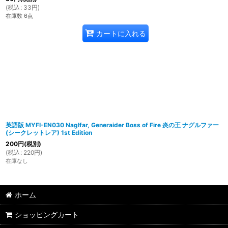
(
税込
:
33
円
)
在庫数 6点
カートに入れる
英語版 MYFI-EN030 Naglfar, Generaider Boss of Fire 炎の王 ナグルファー
(シークレットレア) 1st Edition
200
円
(税別)
(
税込
:
220
円
)
在庫なし
ホーム
ショッピングカート