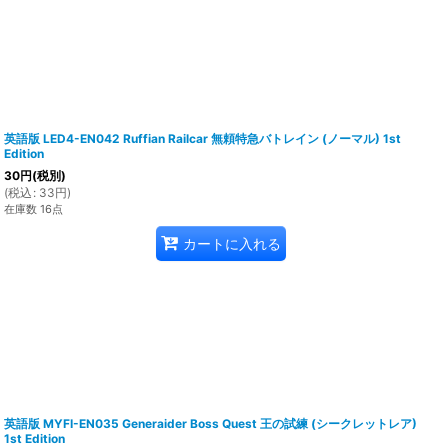
英語版 LED4-EN042 Ruffian Railcar 無頼特急バトレイン (ノーマル) 1st
Edition
30
円
(税別)
(
税込
:
33
円
)
在庫数 16点
カートに入れる
英語版 MYFI-EN035 Generaider Boss Quest 王の試練 (シークレットレア)
1st Edition