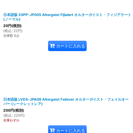
日本語版 20PP-JP005 Altergeist Fijialert オルターガイスト・フィジアラート
(ノーマル)
20
円
(税別)
(
税込
:
22
円
)
在庫数 6点
カートに入れる
日本語版 LVDS-JPA09 Altergeist Failover オルターガイスト・フェイルオー
バー (シークレットレア)
200
円
(税別)
(
税込
:
220
円
)
在庫わずか
カートに入れる