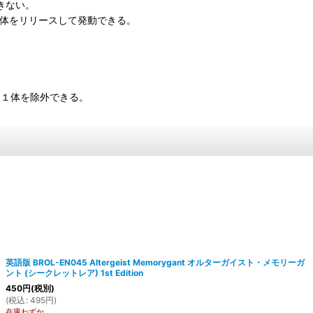
できない。
１体をリリースして発動できる。
ー１体を除外できる。
英語版 BROL-EN045 Altergeist Memorygant オルターガイスト・メモリーガ
ント (シークレットレア) 1st Edition
450
円
(税別)
(
税込
:
495
円
)
在庫わずか