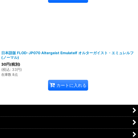
日本語版 FLOD-JP070 Altergeist Emulatelf オルターガイスト・エミュレルフ
(ノーマル)
30
円
(税別)
(
税込
:
33
円
)
在庫数 8点
カートに入れる