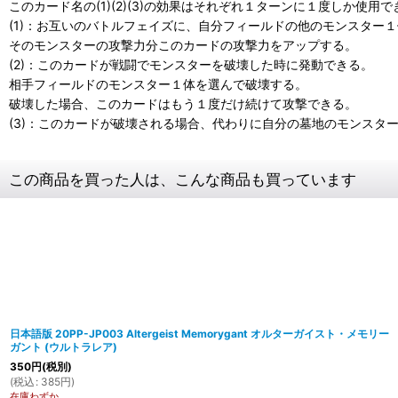
このカード名の(1)(2)(3)の効果はそれぞれ１ターンに１度しか使用
(1)：お互いのバトルフェイズに、自分フィールドの他のモンスター
そのモンスターの攻撃力分このカードの攻撃力をアップする。
(2)：このカードが戦闘でモンスターを破壊した時に発動できる。
相手フィールドのモンスター１体を選んで破壊する。
破壊した場合、このカードはもう１度だけ続けて攻撃できる。
(3)：このカードが破壊される場合、代わりに自分の墓地のモンスタ
この商品を買った人は、こんな商品も買っています
日本語版 20PP-JP003 Altergeist Memorygant オルターガイスト・メモリー
ガント (ウルトラレア)
350
円
(税別)
(
税込
:
385
円
)
在庫わずか