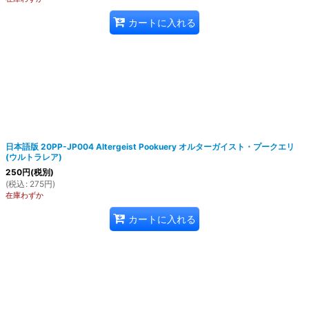
カートに入れる
日本語版 20PP-JP004 Altergeist Pookuery オルターガイスト・プークエリ
(ウルトラレア)
250
円
(税別)
(
税込
:
275
円
)
在庫わずか
カートに入れる