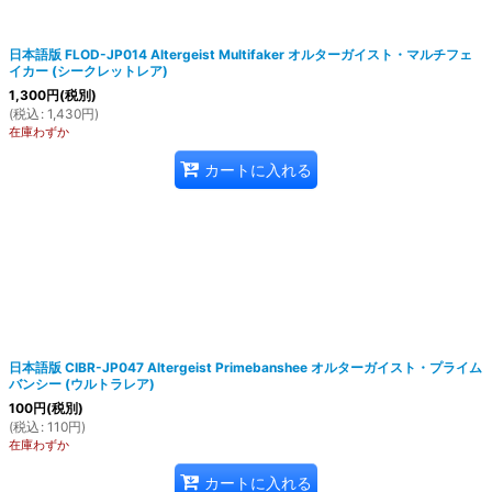
日本語版 FLOD-JP014 Altergeist Multifaker オルターガイスト・マルチフェ
イカー (シークレットレア)
1,300
円
(税別)
(
税込
:
1,430
円
)
在庫わずか
カートに入れる
日本語版 CIBR-JP047 Altergeist Primebanshee オルターガイスト・プライム
バンシー (ウルトラレア)
100
円
(税別)
(
税込
:
110
円
)
在庫わずか
カートに入れる