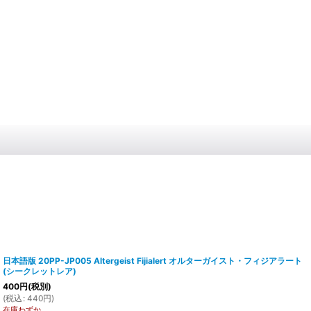
日本語版 20PP-JP005 Altergeist Fijialert オルターガイスト・フィジアラート
(シークレットレア)
400
円
(税別)
(
税込
:
440
円
)
在庫わずか