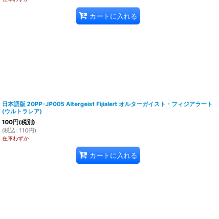
カートに入れる
日本語版 20PP-JP005 Altergeist Fijialert オルターガイスト・フィジアラート
(ウルトラレア)
100
円
(税別)
(
税込
:
110
円
)
在庫わずか
カートに入れる