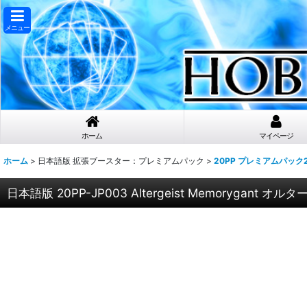
メニュー
ホーム
マイページ
ホーム
>
日本語版 拡張ブースター：プレミアムパック
>
20PP プレミアムパック2
日本語版 20PP-JP003 Altergeist Memoryga