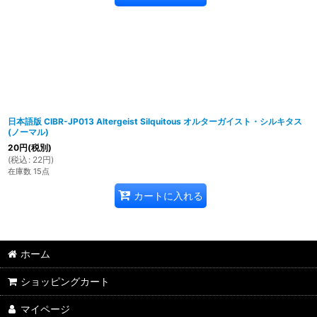
日本語版 CIBR-JP013 Altergeist Silquitous オルターガイスト・シルキタス
(ノーマル)
20
円
(税別)
(
税込
:
22
円
)
在庫数 15点
カートに入れる
ホーム
ショッピングカート
マイページ