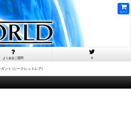
カート
よくあるご質問
X
メモリーガント (シークレットレア)