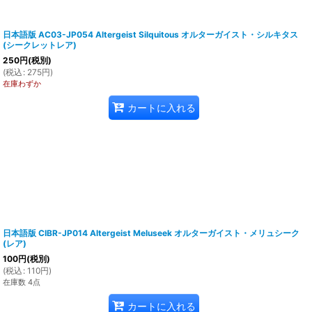
日本語版 AC03-JP054 Altergeist Silquitous オルターガイスト・シルキタス
(シークレットレア)
250
円
(税別)
(
税込
:
275
円
)
在庫わずか
カートに入れる
日本語版 CIBR-JP014 Altergeist Meluseek オルターガイスト・メリュシーク
(レア)
100
円
(税別)
(
税込
:
110
円
)
在庫数 4点
カートに入れる