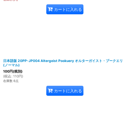
カートに入れる
日本語版 20PP-JP004 Altergeist Pookuery オルターガイスト・プークエリ
(ノーマル)
100
円
(税別)
(
税込
:
110
円
)
在庫数 6点
カートに入れる