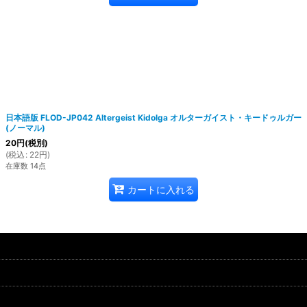
日本語版 FLOD-JP042 Altergeist Kidolga オルターガイスト・キードゥルガー
(ノーマル)
20
円
(税別)
(
税込
:
22
円
)
在庫数 14点
カートに入れる