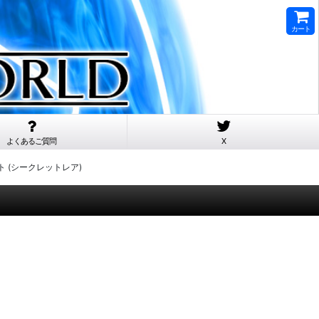
カート
よくあるご質問
X
アラート (シークレットレア)