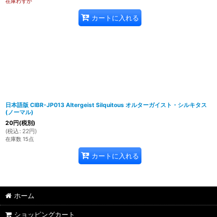
在庫わずか
カートに入れる
日本語版 CIBR-JP013 Altergeist Silquitous オルターガイスト・シルキタス
(ノーマル)
20
円
(税別)
(
税込
:
22
円
)
在庫数 15点
カートに入れる
ホーム
ショッピングカート