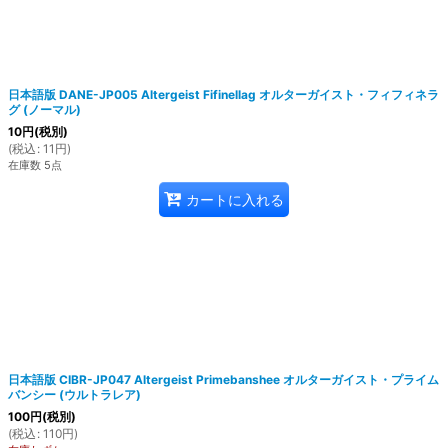
日本語版 DANE-JP005 Altergeist Fifinellag オルターガイスト・フィフィネラ
グ (ノーマル)
10
円
(税別)
(
税込
:
11
円
)
在庫数 5点
カートに入れる
日本語版 CIBR-JP047 Altergeist Primebanshee オルターガイスト・プライム
バンシー (ウルトラレア)
100
円
(税別)
(
税込
:
110
円
)