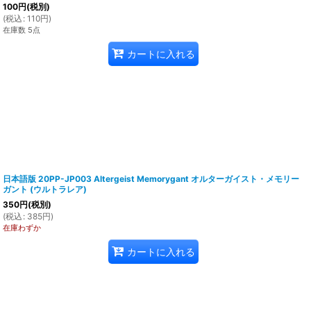
100
円
(税別)
(
税込
:
110
円
)
在庫数 5点
カートに入れる
日本語版 20PP-JP003 Altergeist Memorygant オルターガイスト・メモリー
ガント (ウルトラレア)
350
円
(税別)
(
税込
:
385
円
)
在庫わずか
カートに入れる