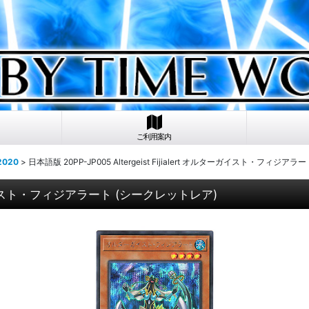
ご利用案内
020
>
日本語版 20PP-JP005 Altergeist Fijialert オルターガイスト・フィジ
オルターガイスト・フィジアラート (シークレットレア)