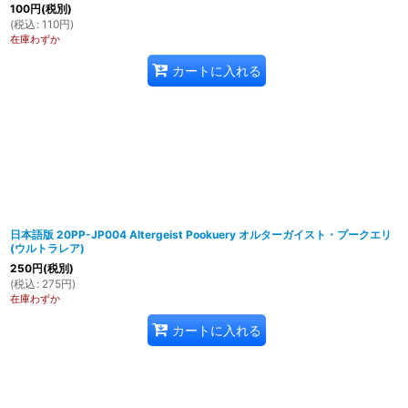
100
円
(税別)
(
税込
:
110
円
)
在庫わずか
カートに入れる
日本語版 20PP-JP004 Altergeist Pookuery オルターガイスト・プークエリ
(ウルトラレア)
250
円
(税別)
(
税込
:
275
円
)
在庫わずか
カートに入れる