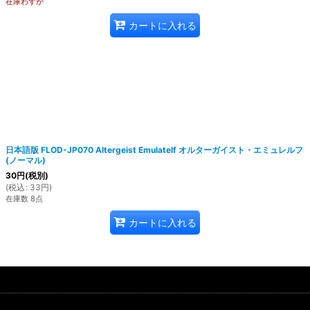
在庫わずか
カートに入れる
日本語版 FLOD-JP070 Altergeist Emulatelf オルターガイスト・エミュレルフ
(ノーマル)
30
円
(税別)
(
税込
:
33
円
)
在庫数 8点
カートに入れる