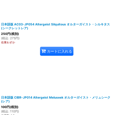
日本語版 AC03-JP054 Altergeist Silquitous オルターガイスト・シルキタス
(シークレットレア)
250
円
(税別)
(
税込
:
275
円
)
在庫わずか
カートに入れる
日本語版 CIBR-JP014 Altergeist Meluseek オルターガイスト・メリュシーク
(レア)
100
円
(税別)
(
税込
:
110
円
)