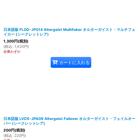
日本語版 FLOD-JP014 Altergeist Multifaker オルターガイスト・マルチフェ
イカー (シークレットレア)
1,300
円
(税別)
(
税込
:
1,430
円
)
在庫わずか
カートに入れる
日本語版 LVDS-JPA09 Altergeist Failover オルターガイスト・フェイルオー
バー (シークレットレア)
200
円
(税別)
(
税込
:
220
円
)