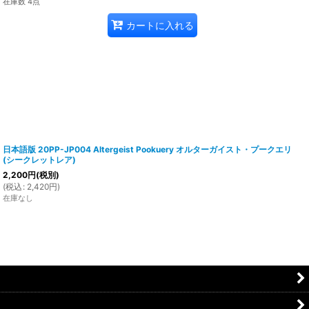
在庫数 4点
カートに入れる
日本語版 20PP-JP004 Altergeist Pookuery オルターガイスト・プークエリ
(シークレットレア)
2,200
円
(税別)
(
税込
:
2,420
円
)
在庫なし