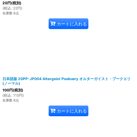
20
円
(税別)
(
税込
:
22
円
)
在庫数 6点
カートに入れる
日本語版 20PP-JP004 Altergeist Pookuery オルターガイスト・プークエリ
(ノーマル)
100
円
(税別)
(
税込
:
110
円
)
在庫数 6点
カートに入れる