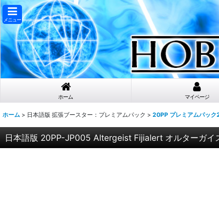
メニュー
ホーム
マイページ
ホーム
>
日本語版 拡張ブースター：プレミアムパック
>
20PP プレミアムパック2
日本語版 20PP-JP005 Altergeist Fijialert 