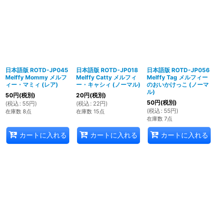
日本語版 ROTD-JP045
日本語版 ROTD-JP018
日本語版 ROTD-JP056
Melffy Mommy メルフ
Melffy Catty メルフィ
Melffy Tag メルフィー
ィー・マミィ (レア)
ー・キャシィ (ノーマル)
のおいかけっこ (ノーマ
ル)
50
円
(税別)
20
円
(税別)
50
円
(税別)
(
税込
:
55
円
)
(
税込
:
22
円
)
(
税込
:
55
円
)
在庫数 8点
在庫数 15点
在庫数 7点
カートに入れる
カートに入れる
カートに入れる