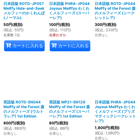
日本語版 ROTD-JP057
日本語版 PHRA-JP044
日本語版 ROTD-JP044
Melffy Hide-and-Seek
Joyous Melffys わくわ
Melffy of the Forest 森
メルフィーのかくれんぼ
くメルフィーズ (スーパ
のメルフィーズ (シーク
(ノーマル)
ーレア)
レットレア)
50
円
(税別)
100
円
(税別)
300
円
(税別)
(
税込
:
55
円
)
(
税込
:
110
円
)
(
税込
:
330
円
)
在庫数 7点
在庫わずか
在庫なし
カートに入れる
カートに入れる
英語版 ROTD-EN044
英語版 MP21-EN129
日本語版 PHRA-JP044
Melffy of the Forest 森
Melffy of the Forest 森
Joyous Melffys わくわ
のメルフィーズ (ウルト
のメルフィーズ (スーパ
くメルフィーズ (プリズ
ラレア) 1st Edition
ーレア) 1st Edition
マティックシークレット
レア)
800
円
(税別)
80
円
(税別)
1,800
円
(税別)
(
税込
:
880
円
)
(
税込
:
88
円
)
(
税込
:
1,980
円
)
在庫なし
在庫なし
在庫なし