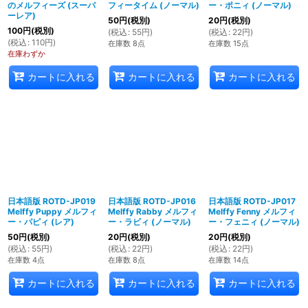
のメルフィーズ (スーパ
フィータイム (ノーマル)
ー・ポニィ (ノーマル)
ーレア)
50
円
(税別)
20
円
(税別)
100
円
(税別)
(
税込
:
55
円
)
(
税込
:
22
円
)
(
税込
:
110
円
)
在庫数 8点
在庫数 15点
在庫わずか
カートに入れる
カートに入れる
カートに入れる
日本語版 ROTD-JP019
日本語版 ROTD-JP016
日本語版 ROTD-JP017
Melffy Puppy メルフィ
Melffy Rabby メルフィ
Melffy Fenny メルフィ
ー・パピィ (レア)
ー・ラビィ (ノーマル)
ー・フェニィ (ノーマル)
50
円
(税別)
20
円
(税別)
20
円
(税別)
(
税込
:
55
円
)
(
税込
:
22
円
)
(
税込
:
22
円
)
在庫数 4点
在庫数 8点
在庫数 14点
カートに入れる
カートに入れる
カートに入れる