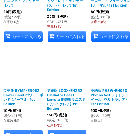
トニング・ウォリアー
ック・レイ・ランサー
ーロード・フュージョン
(レア)
(スーパーレア) 1st
(ノーマル) 1st Edition
Edition
20
円
(税別)
80
円
(税別)
250
円
(税別)
(
税込
:
22
円
)
(
税込
:
88
円
)
(
税込
:
275
円
)
在庫数 5点
在庫わずか
在庫わずか
カートに入れる
カートに入れる
カートに入れる
英語版 RYMP-EN062
英語版 LCGX-EN252
英語版 PHSW-EN050
Power Bond パワー・ボ
Gladiator Beast
Photon Veil フォトン・
ンド (ノーマル) 1st
Lanista 剣闘獣ラニスタ
ベール (ウルトラレア)
Edition
(ウルトラレア) 1st
1st Edition
Edition
10
円
(税別)
100
円
(税別)
150
円
(税別)
(
税込
:
11
円
)
(
税込
:
110
円
)
(
税込
:
165
円
)
在庫数 6点
在庫なし
在庫わずか