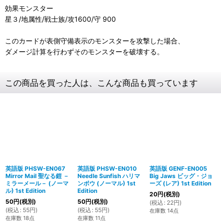
効果モンスター
星３/地属性/戦士族/攻1600/守 900
このカードが表側守備表示のモンスターを攻撃した場合、
ダメージ計算を行わずそのモンスターを破壊する。
この商品を買った人は、こんな商品も買っています
英語版 PHSW-EN067
英語版 PHSW-EN010
英語版 GENF-EN005
Mirror Mail 聖なる鎧 －
Needle Sunfish ハリマ
Big Jaws ビッグ・ジョ
ミラーメール－ (ノーマ
ンボウ (ノーマル) 1st
ーズ (レア) 1st Edition
ル) 1st Edition
Edition
20
円
(税別)
50
円
(税別)
50
円
(税別)
(
税込
:
22
円
)
(
税込
:
55
円
)
(
税込
:
55
円
)
在庫数 14点
在庫数 18点
在庫数 11点