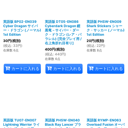
英語版 BP02-EN039
英語版 DT05-EN086
英語版 PHSW-EN009
Cyber Dragon サイバ
Cyberdark Dragon 鎧
Shark Stickers シャー
ー・ドラゴン (ノーマル)
黒竜－サイバー・ダー
ク・サッカー (ノーマル)
1st Edition
ク・ドラゴン (レア・パ
1st Edition
ラレル)
[
完全プレイ用 /
30
円
(税別)
20
円
(税別)
右上角折れ目有り
]
(
税込
:
33
円
)
(
税込
:
22
円
)
400
円
(税別)
在庫数 6点
在庫数 8点
(
税込
:
440
円
)
在庫数 6点
カートに入れる
カートに入れる
カートに入れる
英語版 TU07-EN007
英語版 PHSW-EN040
英語版 RYMP-EN063
Lightning Warrior ライ
Black Ray Lancer ブラ
Overload Fusion オーバ