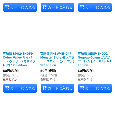
カートに入れる
カートに入れる
カートに入れる
英語版 BP02-EN059
英語版 PHSW-EN047
英語版 GENF-EN002
Cyber Valley サイバ
Monster Slots モンスタ
Gogogo Golem ゴゴゴ
ー・ヴァリー (モザイク
ー・スロット (ノーマル)
ゴーレム (ノーマル) 1st
レア) 1st Edition
1st Edition
Edition
80
円
(税別)
50
円
(税別)
50
円
(税別)
(
税込
:
88
円
)
(
税込
:
55
円
)
(
税込
:
55
円
)
在庫わずか
在庫数 10点
在庫数 11点
カートに入れる
カートに入れる
カートに入れる