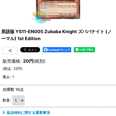
英語版 YS11-EN005 Zubaba Knight ズババナイト (ノ
ーマル) 1st Edition
Facebookでシェア
販売価格
:
20
円
(税別)
(
税込
:
22
円
)
重み
:
1
在庫数 19点
数量
:
返品特約に関する重要事項