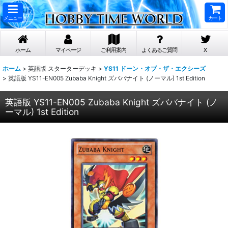
メニュー
カート
ホーム
マイページ
ご利用案内
よくあるご質問
X
ホーム
>
英語版 スターターデッキ
>
YS11 ドーン・オブ・ザ・エクシーズ
>
英語版 YS11-EN005 Zubaba Knight ズババナイト (ノーマル) 1st Edition
英語版 YS11-EN005 Zubaba Knight ズババナイト (ノ
ーマル) 1st Edition