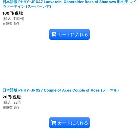
日本語版 PHHY-JP047 Laevatein, Generaider Boss of Shadows 影の王 レイ
ヴァーテイン (スーパーレア)
100
円
(税別)
(
税込
:
110
円
)
在庫数 6点
カートに入れる
日本語版 PHHY-JP027 Couple of Aces Couple of Aces (ノーマル)
20
円
(税別)
(
税込
:
22
円
)
在庫数 8点
カートに入れる