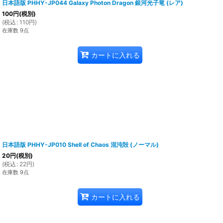
日本語版 PHHY-JP044 Galaxy Photon Dragon 銀河光子竜 (レア)
100
円
(税別)
(
税込
:
110
円
)
在庫数 9点
カートに入れる
日本語版 PHHY-JP010 Shell of Chaos 混沌殻 (ノーマル)
20
円
(税別)
(
税込
:
22
円
)
在庫数 9点
カートに入れる