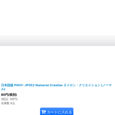
日本語版 PHHY-JP052 Numeron Creation ヌメロン・クリエイション (ノーマ
ル)
80
円
(税別)
(
税込
:
88
円
)
在庫数 9点
カートに入れる