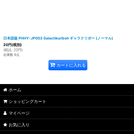
日本語版 PHHY-JP003 Galactikuriboh ギャラクリボー (ノーマル)
20
円
(税別)
(
税込
:
22
円
)
在庫数 9点
カートに入れる
ホーム
ショッピングカート
マイページ
お気に入り