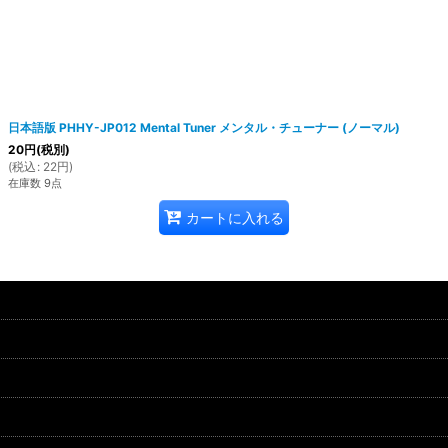
日本語版 PHHY-JP012 Mental Tuner メンタル・チューナー (ノーマル)
20
円
(税別)
(
税込
:
22
円
)
在庫数 9点
カートに入れる