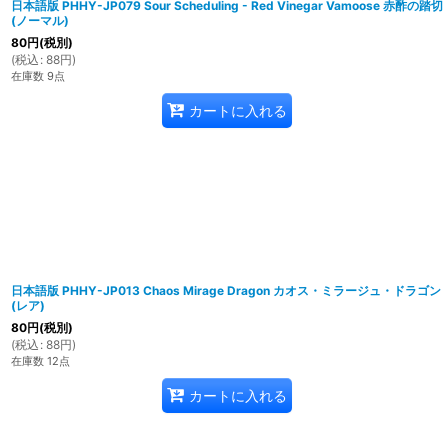
日本語版 PHHY-JP079 Sour Scheduling - Red Vinegar Vamoose 赤酢の踏切
(ノーマル)
80
円
(税別)
(
税込
:
88
円
)
在庫数 9点
カートに入れる
日本語版 PHHY-JP013 Chaos Mirage Dragon カオス・ミラージュ・ドラゴン
(レア)
80
円
(税別)
(
税込
:
88
円
)
在庫数 12点
カートに入れる