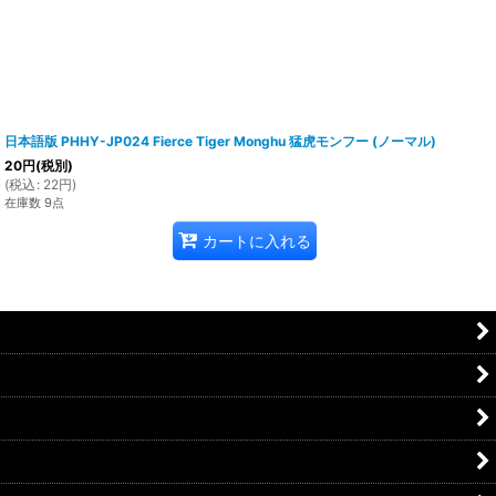
日本語版 PHHY-JP024 Fierce Tiger Monghu 猛虎モンフー (ノーマル)
20
円
(税別)
(
税込
:
22
円
)
在庫数 9点
カートに入れる