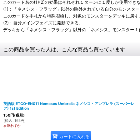
このカード名の(1)(2)の効果はそれぞれ１ターンに１度しか使用でき
(1)：「ネメシス・フラッグ」以外の除外されている自分のモンスタ
このカードを手札から特殊召喚し、対象のモンスターをデッキに戻す
(2)：自分メインフェイズに発動できる。
デッキから「ネメシス・フラッグ」以外の「ネメシス」モンスター１
この商品を買った人は、こんな商品も買っています
英語版 ETCO-EN011 Nemeses Umbrella ネメシス・アンブレラ (スーパーレ
ア) 1st Edition
150
円
(税別)
(
税込
:
165
円
)
在庫わずか
カートに入れる