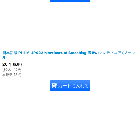
日本語版 PHHY-JP022 Manticore of Smashing 震天のマンティコア (ノーマ
ル)
20
円
(税別)
(
税込
:
22
円
)
在庫数 18点
カートに入れる