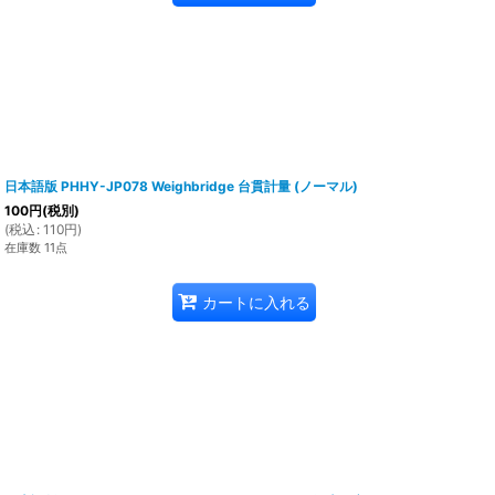
日本語版 PHHY-JP078 Weighbridge 台貫計量 (ノーマル)
100
円
(税別)
(
税込
:
110
円
)
在庫数 11点
カートに入れる