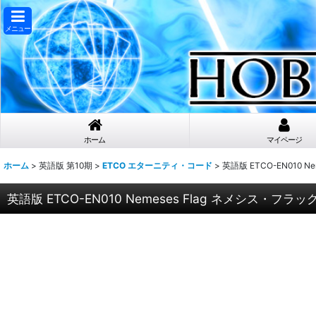
メニュー
ホーム
マイページ
ホーム
>
英語版 第10期
>
ETCO エターニティ・コード
>
英語版 ETCO-EN010 Ne
英語版 ETCO-EN010 Nemeses Flag ネメシス・フラッグ (