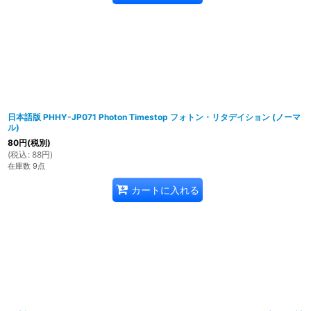
日本語版 PHHY-JP071 Photon Timestop フォトン・リタデイション (ノーマ
ル)
80
円
(税別)
(
税込
:
88
円
)
在庫数 9点
カートに入れる