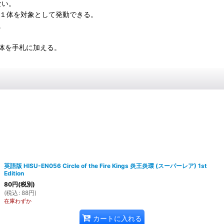
ない。
ー１体を対象として発動できる。
。
体を手札に加える。
英語版 HISU-EN056 Circle of the Fire Kings 炎王炎環 (スーパーレア) 1st
Edition
80
円
(税別)
(
税込
:
88
円
)
在庫わずか
カートに入れる