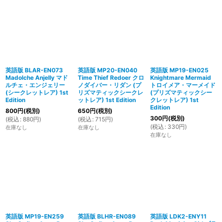
英語版 BLAR-EN073
英語版 MP20-EN040
英語版 MP19-EN025
Madolche Anjelly マド
Time Thief Redoer クロ
Knightmare Mermaid
ルチェ・エンジェリー
ノダイバー・リダン (プ
トロイメア・マーメイド
(シークレットレア) 1st
リズマティックシークレ
(プリズマティックシー
Edition
ットレア) 1st Edition
クレットレア) 1st
Edition
800
円
(税別)
650
円
(税別)
300
円
(税別)
(
税込
:
880
円
)
(
税込
:
715
円
)
(
税込
:
330
円
)
在庫なし
在庫なし
在庫なし
英語版 MP19-EN259
英語版 BLHR-EN089
英語版 LDK2-ENY11