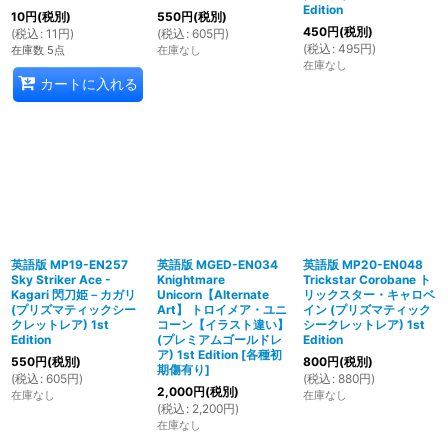
Edition
10
円
(税別)
550
円
(税別)
450
円
(税別)
(
税込
:
11
円
)
(
税込
:
605
円
)
(
税込
:
495
円
)
在庫数 5点
在庫なし
在庫なし
カートに入れる
英語版 MP19-EN257
英語版 MGED-EN034
英語版 MP20-EN048
Sky Striker Ace -
Knightmare
Trickstar Corobane ト
Kagari 閃刀姫－カガリ
Unicorn【Alternate
リックスター・キャロベ
(プリズマティックシー
Art】 トロイメア・ユニ
イン (プリズマティック
クレットレア) 1st
コーン【イラスト違い】
シークレットレア) 1st
Edition
(プレミアムゴールドレ
Edition
ア) 1st Edition
[
各種初
550
円
(税別)
800
円
(税別)
期傷有り
]
(
税込
:
605
円
)
(
税込
:
880
円
)
2,000
円
(税別)
在庫なし
在庫なし
(
税込
:
2,200
円
)
在庫なし