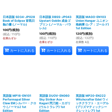
日本語版 SD34-JP028
日本語版 DBSS-JP043
英語版 MAGO-EN103
Book of Eclipse 皆既日
Upstart Goblin 成金ゴ
Union Hangar ユニオン
蝕の書 (ノーマル)
ブリン (ノーマル・パラ
格納庫 (レア：ゴールド)
レル)
1st Edition
100
円
(税別)
100
円
(税別)
120
円
(税別)
(
税込
:
110
円
)
(
税込
:
110
円
)
(
税込
:
132
円
)
在庫わずか
在庫わずか
在庫数 4点
カートに入れる
カートに入れる
カートに入れる
英語版 MP16-EN101
英語版 DUOV-EN060
英語版 MP20-EN222
Performapal Silver
Sky Striker Ace -
Witchcrafter Edel ウィ
Claw EMシルバー・クロ
Kagari 閃刀姫－カガリ
ッチクラフト・エーデル
ウ (ノーマル) 1st
(ウルトラレア) 1st
(プリズマティックシー
Edition
Edition
クレットレア) 1st