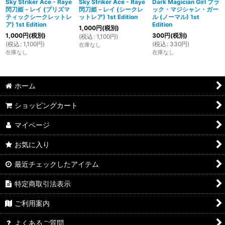
Sky Striker Ace - Raye
Sky Striker Ace - Raye
Dark Magician Girl ブラ
閃刀姫－レイ (プリズマ
閃刀姫－レイ (シークレ
ック・マジシャン・ガー
ティックシークレットレ
ットレア) 1st Edition
ル (ノーマル) 1st
ア) 1st Edition
Edition
1,000
円
(税別)
1,000
円
(税別)
300
円
(税別)
(
税込
:
1,100
円
)
(
税込
:
1,100
円
)
(
税込
:
330
円
)
在庫なし
在庫なし
在庫なし
ホーム
ショッピングカート
マイページ
お気に入り
最近チェックしたアイテム
特定商取引法表示
ご利用案内
よくあるご質問