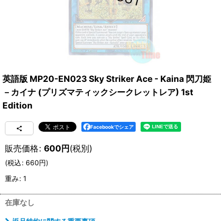
英語版 MP20-EN023 Sky Striker Ace - Kaina 閃刀姫
－カイナ (プリズマティックシークレットレア) 1st
Edition
Facebookでシェア
販売価格
:
600
円
(税別)
(
税込
:
660
円
)
重み
:
1
在庫なし