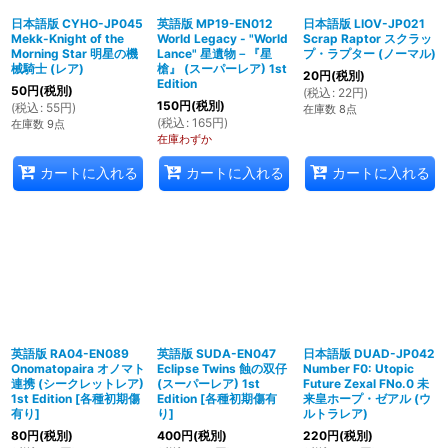
日本語版 CYHO-JP045
英語版 MP19-EN012
日本語版 LIOV-JP021
Mekk-Knight of the
World Legacy - "World
Scrap Raptor スクラッ
Morning Star 明星の機
Lance" 星遺物－『星
プ・ラプター (ノーマル)
械騎士 (レア)
槍』 (スーパーレア) 1st
20
円
(税別)
Edition
50
円
(税別)
(
税込
:
22
円
)
150
円
(税別)
(
税込
:
55
円
)
在庫数 8点
(
税込
:
165
円
)
在庫数 9点
在庫わずか
カートに入れる
カートに入れる
カートに入れる
英語版 RA04-EN089
英語版 SUDA-EN047
日本語版 DUAD-JP042
Onomatopaira オノマト
Eclipse Twins 蝕の双仔
Number F0: Utopic
連携 (シークレットレア)
(スーパーレア) 1st
Future Zexal FNo.0 未
1st Edition
[
各種初期傷
Edition
[
各種初期傷有
来皇ホープ・ゼアル (ウ
有り
]
り
]
ルトラレア)
80
円
(税別)
400
円
(税別)
220
円
(税別)