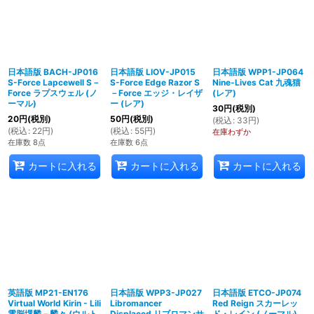
日本語版 BACH-JP016
日本語版 LIOV-JP015
日本語版 WPP1-JP064
S-Force Lapcewell S－
S-Force Edge Razor S
Nine-Lives Cat 九魂猫
Force ラプスウェル (ノ
－Force エッジ・レイザ
(レア)
ーマル)
ー (レア)
30
円
(税別)
20
円
(税別)
50
円
(税別)
(
税込
:
33
円
)
(
税込
:
22
円
)
(
税込
:
55
円
)
在庫わずか
在庫数 8点
在庫数 6点
カートに入れる
カートに入れる
カートに入れる
英語版 MP21-EN176
日本語版 WPP3-JP027
日本語版 ETCO-JP074
Virtual World Kirin - Lili
Libromancer
Red Reign スカーレッ
電脳堺麟－麟々 (ウルト
Displaced リブロマンサ
ド・レイン (ノーマル)