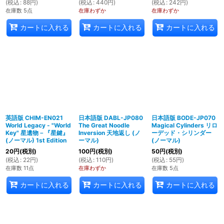
(
税込
:
88
円
)
(
税込
:
440
円
)
(
税込
:
242
円
)
在庫数 5点
在庫わずか
在庫わずか
カートに入れる
カートに入れる
カートに入れる
英語版 CHIM-EN021
日本語版 DABL-JP080
日本語版 BODE-JP070
World Legacy - "World
The Great Noodle
Magical Cylinders リロ
Key" 星遺物－『星鍵』
Inversion 天地返し (ノ
ーデッド・シリンダー
(ノーマル) 1st Edition
ーマル)
(ノーマル)
20
円
(税別)
100
円
(税別)
50
円
(税別)
(
税込
:
22
円
)
(
税込
:
110
円
)
(
税込
:
55
円
)
在庫数 11点
在庫わずか
在庫数 5点
カートに入れる
カートに入れる
カートに入れる