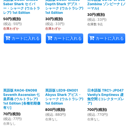
Saber Shark セイバ
Depth Shark デプス・
Zombina ゾンビーナ (ノ
ー・シャーク (ウルトラ
シャーク (ウルトラレア)
ーマル)
レア) 1st Edition
1st Edition
30
円
(税別)
50
円
(税別)
30
円
(税別)
(
税込
:
33
円
)
(
税込
:
55
円
)
(
税込
:
33
円
)
在庫数 9点
在庫わずか
在庫わずか
カートに入れる
カートに入れる
カートに入れる
英語版 RA04-EN098
英語版 LED9-EN001
日本語版 TRC1-JP047
Seventh Ascension 七
Abyss Shark アビス・
Vanity's Emptiness 虚
皇昇格 (ウルトラレア)
シャーク (ウルトラレア)
無空間 (コレクターズレ
1st Edition
[
各種初期傷
1st Edition
ア)
有り
]
800
円
(税別)
700
円
(税別)
70
円
(税別)
(
税込
:
880
円
)
(
税込
:
770
円
)
(
税込
:
77
円
)
在庫なし
在庫なし
在庫なし