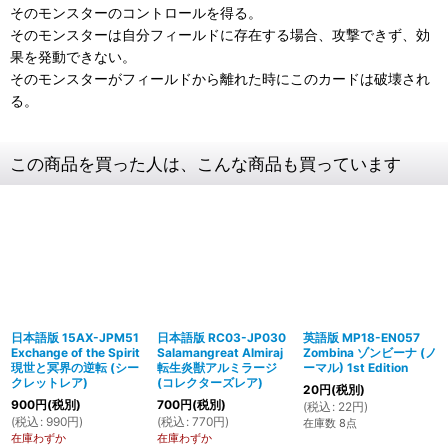
そのモンスターのコントロールを得る。
そのモンスターは自分フィールドに存在する場合、攻撃できず、効
果を発動できない。
そのモンスターがフィールドから離れた時にこのカードは破壊され
る。
この商品を買った人は、こんな商品も買っています
日本語版 15AX-JPM51
日本語版 RC03-JP030
英語版 MP18-EN057
Exchange of the Spirit
Salamangreat Almiraj
Zombina ゾンビーナ (ノ
現世と冥界の逆転 (シー
転生炎獣アルミラージ
ーマル) 1st Edition
クレットレア)
(コレクターズレア)
20
円
(税別)
900
円
(税別)
700
円
(税別)
(
税込
:
22
円
)
(
税込
:
990
円
)
(
税込
:
770
円
)
在庫数 8点
在庫わずか
在庫わずか