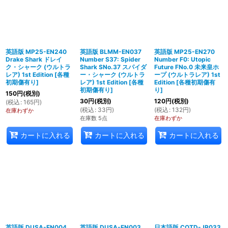
英語版 MP25-EN240
英語版 BLMM-EN037
英語版 MP25-EN270
Drake Shark ドレイ
Number S37: Spider
Number F0: Utopic
ク・シャーク (ウルトラ
Shark SNo.37 スパイダ
Future FNo.0 未来皇ホ
レア) 1st Edition
[
各種
ー・シャーク (ウルトラ
ープ (ウルトラレア) 1st
初期傷有り
]
レア) 1st Edition
[
各種
Edition
[
各種初期傷有
初期傷有り
]
り
]
150
円
(税別)
30
円
(税別)
120
円
(税別)
(
税込
:
165
円
)
(
税込
:
33
円
)
(
税込
:
132
円
)
在庫わずか
在庫数 5点
在庫わずか
カートに入れる
カートに入れる
カートに入れる
英語版 DUSA-EN004
英語版 DUSA-EN003
日本語版 COTD-JP033