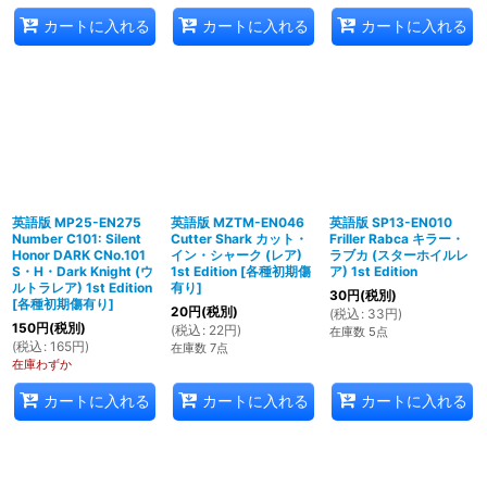
カートに入れる
カートに入れる
カートに入れる
英語版 MP25-EN275
英語版 MZTM-EN046
英語版 SP13-EN010
Number C101: Silent
Cutter Shark カット・
Friller Rabca キラー・
Honor DARK CNo.101
イン・シャーク (レア)
ラブカ (スターホイルレ
S・H・Dark Knight (ウ
1st Edition
[
各種初期傷
ア) 1st Edition
ルトラレア) 1st Edition
有り
]
30
円
(税別)
[
各種初期傷有り
]
20
円
(税別)
(
税込
:
33
円
)
150
円
(税別)
(
税込
:
22
円
)
在庫数 5点
(
税込
:
165
円
)
在庫数 7点
在庫わずか
カートに入れる
カートに入れる
カートに入れる