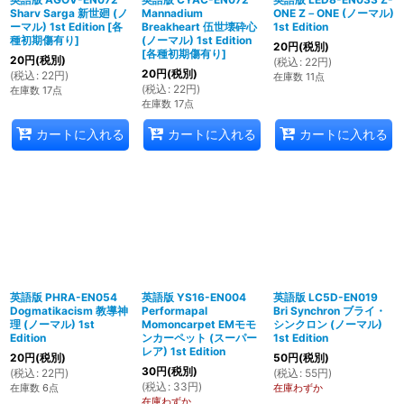
Sharv Sarga 新世廻 (ノ
Mannadium
ONE Z－ONE (ノーマル)
ーマル) 1st Edition
[
各
Breakheart 伍世壊砕心
1st Edition
種初期傷有り
]
(ノーマル) 1st Edition
20
円
(税別)
[
各種初期傷有り
]
20
円
(税別)
(
税込
:
22
円
)
20
円
(税別)
(
税込
:
22
円
)
在庫数 11点
(
税込
:
22
円
)
在庫数 17点
在庫数 17点
カートに入れる
カートに入れる
カートに入れる
英語版 PHRA-EN054
英語版 YS16-EN004
英語版 LC5D-EN019
Dogmatikacism 教導神
Performapal
Bri Synchron ブライ・
理 (ノーマル) 1st
Momoncarpet EMモモ
シンクロン (ノーマル)
Edition
ンカーペット (スーパー
1st Edition
レア) 1st Edition
20
円
(税別)
50
円
(税別)
30
円
(税別)
(
税込
:
22
円
)
(
税込
:
55
円
)
(
税込
:
33
円
)
在庫数 6点
在庫わずか
在庫わずか