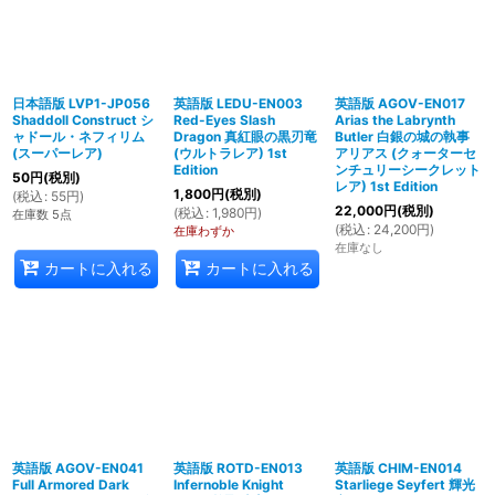
日本語版 LVP1-JP056
英語版 LEDU-EN003
英語版 AGOV-EN017
Shaddoll Construct シ
Red-Eyes Slash
Arias the Labrynth
ャドール・ネフィリム
Dragon 真紅眼の黒刃竜
Butler 白銀の城の執事
(スーパーレア)
(ウルトラレア) 1st
アリアス (クォーターセ
Edition
ンチュリーシークレット
50
円
(税別)
レア) 1st Edition
1,800
円
(税別)
(
税込
:
55
円
)
22,000
円
(税別)
(
税込
:
1,980
円
)
在庫数 5点
(
税込
:
24,200
円
)
在庫わずか
在庫なし
カートに入れる
カートに入れる
英語版 AGOV-EN041
英語版 ROTD-EN013
英語版 CHIM-EN014
Full Armored Dark
Infernoble Knight
Starliege Seyfert 輝光