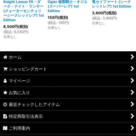
Knight Lancer FA－ダ
Ogier 焔聖騎士－オジエ
竜セイファート (シーク
ーク・ナイト・ランサー
(スーパーレア) 1st
レットレア) 1st Edition
(クォーターセンチュリ
Edition
3,600
円
(税別)
ーシークレットレア) 1st
150
円
(税別)
(
税込
:
3,960
円
)
Edition
(
税込
:
165
円
)
在庫なし
8,500
円
(税別)
在庫なし
(
税込
:
9,350
円
)
在庫なし
ホーム
ショッピングカート
マイページ
お気に入り
最近チェックしたアイテム
特定商取引法表示
ご利用案内