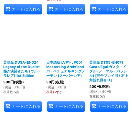
カートに入れる
カートに入れる
カートに入れる
英語版 DUSA-EN024
日本語版 LVP1-JP001
英語版 DT05-EN071
Legacy of the Duelist
Masterking Archfiend
Gusto Egul ガスタ・イ
熱き決闘者たち (ウルト
パーペチュアルキングデ
グル (ノーマル・パラレ
ラレア) 1st Edition
ーモン (スーパーレア)
ル)
[
完全プレイ用 / 右上
角折れ目有り
]
300
円
(税別)
30
円
(税別)
400
円
(税別)
(
税込
:
330
円
)
(
税込
:
33
円
)
(
税込
:
440
円
)
在庫数 5点
在庫わずか
在庫数 5点
カートに入れる
カートに入れる
カートに入れる