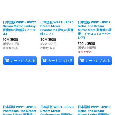
日本語版 WPP1-JP027
日本語版 WPP1-JP025
日本語版 WPP1-JP017
Dream Mirror Fantasy
Dream Mirror
Ikelos, the Dream
夢魔鏡の夢物語 (ノーマ
Phantasms 夢幻の夢魔
Mirror Mara 夢魔鏡の夢
ル)
鏡 (レア)
魔－イケロス (スーパー
レア)
10
円
(税別)
30
円
(税別)
150
円
(税別)
(
税込
:
11
円
)
(
税込
:
33
円
)
(
税込
:
165
円
)
在庫数 10点
在庫数 12点
在庫わずか
カートに入れる
カートに入れる
カートに入れる
日本語版 WPP1-JP018
日本語版 WPP1-JP029
日本語版 WPP1-JP016
Phantasos, the Dream
Dream Mirror
Ikelos, the Dream
Mirror Friend 夢魔鏡の
Oneiromancy 夢魔鏡の
Mirror Sprite 夢魔鏡の