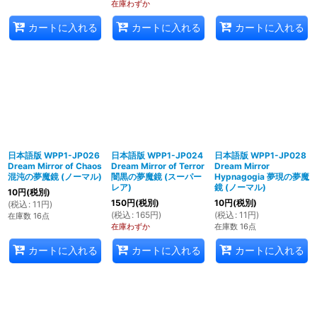
在庫わずか
カートに入れる
カートに入れる
カートに入れる
日本語版 WPP1-JP026
日本語版 WPP1-JP024
日本語版 WPP1-JP028
Dream Mirror of Chaos
Dream Mirror of Terror
Dream Mirror
混沌の夢魔鏡 (ノーマル)
闇黒の夢魔鏡 (スーパー
Hypnagogia 夢現の夢魔
レア)
鏡 (ノーマル)
10
円
(税別)
150
円
(税別)
10
円
(税別)
(
税込
:
11
円
)
(
税込
:
165
円
)
(
税込
:
11
円
)
在庫数 16点
在庫わずか
在庫数 16点
カートに入れる
カートに入れる
カートに入れる