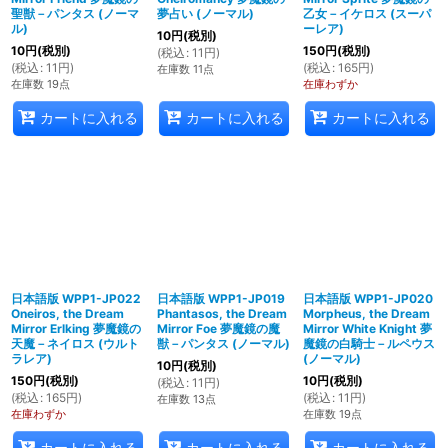
聖獣－パンタス (ノーマ
夢占い (ノーマル)
乙女－イケロス (スーパ
ル)
ーレア)
10
円
(税別)
10
円
(税別)
150
円
(税別)
(
税込
:
11
円
)
(
税込
:
11
円
)
(
税込
:
165
円
)
在庫数 11点
在庫数 19点
在庫わずか
カートに入れる
カートに入れる
カートに入れる
日本語版 WPP1-JP022
日本語版 WPP1-JP019
日本語版 WPP1-JP020
Oneiros, the Dream
Phantasos, the Dream
Morpheus, the Dream
Mirror Erlking 夢魔鏡の
Mirror Foe 夢魔鏡の魔
Mirror White Knight 夢
天魔－ネイロス (ウルト
獣－パンタス (ノーマル)
魔鏡の白騎士－ルペウス
ラレア)
(ノーマル)
10
円
(税別)
150
円
(税別)
10
円
(税別)
(
税込
:
11
円
)
(
税込
:
165
円
)
(
税込
:
11
円
)
在庫数 13点
在庫わずか
在庫数 19点
カートに入れる
カートに入れる
カートに入れる