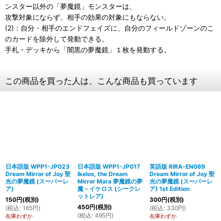
ンスター以外の「夢魔鏡」モンスターは、
攻撃対象にならず、相手の効果の対象にもならない。
(2)：自分・相手のエンドフェイズに、自分のフィールドゾーンのこ
のカードを除外して発動できる。
手札・デッキから「闇黒の夢魔鏡」１枚を発動する。
この商品を買った人は、こんな商品も買っています
日本語版 WPP1-JP023
日本語版 WPP1-JP017
英語版 RIRA-EN089
Dream Mirror of Joy 聖
Ikelos, the Dream
Dream Mirror of Joy 聖
光の夢魔鏡 (スーパーレ
Mirror Mara 夢魔鏡の夢
光の夢魔鏡 (スーパーレ
ア)
魔－イケロス (シークレ
ア) 1st Edition
ットレア)
150
円
(税別)
300
円
(税別)
450
円
(税別)
(
税込
:
165
円
)
(
税込
:
330
円
)
(
税込
:
495
円
)
在庫わずか
在庫わずか