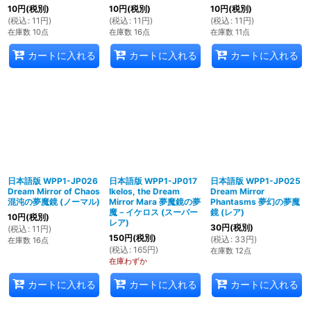
10
円
(税別)
10
円
(税別)
10
円
(税別)
(
税込
:
11
円
)
(
税込
:
11
円
)
(
税込
:
11
円
)
在庫数 10点
在庫数 16点
在庫数 11点
カートに入れる
カートに入れる
カートに入れる
日本語版 WPP1-JP026
日本語版 WPP1-JP017
日本語版 WPP1-JP025
Dream Mirror of Chaos
Ikelos, the Dream
Dream Mirror
混沌の夢魔鏡 (ノーマル)
Mirror Mara 夢魔鏡の夢
Phantasms 夢幻の夢魔
魔－イケロス (スーパー
鏡 (レア)
10
円
(税別)
レア)
30
円
(税別)
(
税込
:
11
円
)
150
円
(税別)
(
税込
:
33
円
)
在庫数 16点
(
税込
:
165
円
)
在庫数 12点
在庫わずか
カートに入れる
カートに入れる
カートに入れる