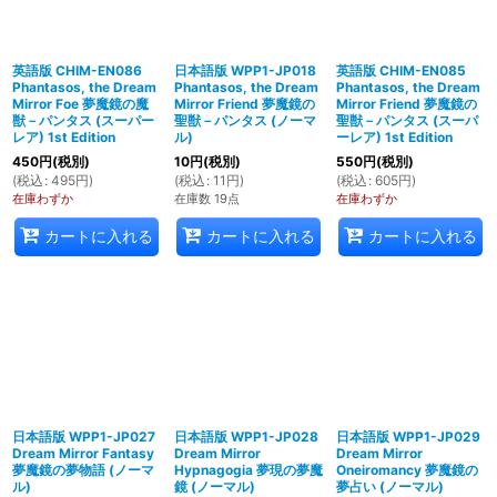
英語版 CHIM-EN086
日本語版 WPP1-JP018
英語版 CHIM-EN085
Phantasos, the Dream
Phantasos, the Dream
Phantasos, the Dream
Mirror Foe 夢魔鏡の魔
Mirror Friend 夢魔鏡の
Mirror Friend 夢魔鏡の
獣－パンタス (スーパー
聖獣－パンタス (ノーマ
聖獣－パンタス (スーパ
レア) 1st Edition
ル)
ーレア) 1st Edition
450
円
(税別)
10
円
(税別)
550
円
(税別)
(
税込
:
495
円
)
(
税込
:
11
円
)
(
税込
:
605
円
)
在庫わずか
在庫数 19点
在庫わずか
カートに入れる
カートに入れる
カートに入れる
日本語版 WPP1-JP027
日本語版 WPP1-JP028
日本語版 WPP1-JP029
Dream Mirror Fantasy
Dream Mirror
Dream Mirror
夢魔鏡の夢物語 (ノーマ
Hypnagogia 夢現の夢魔
Oneiromancy 夢魔鏡の
ル)
鏡 (ノーマル)
夢占い (ノーマル)