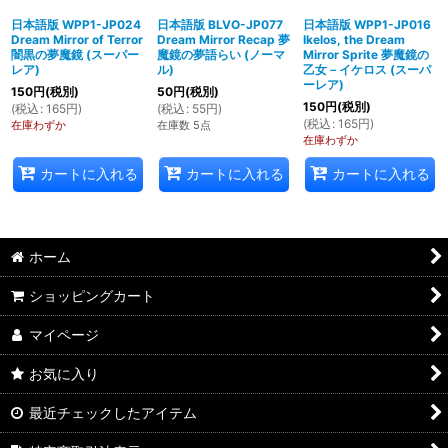
日本語版 WPP1-JP024
日本語版 BLVO-JP077
日本語版 WPP1-JP016
Dream Mirror of Terror
Dream Mirror Recap 夢
Ikelos, the Dream
闇黒の夢魔鏡 (スーパー
魔鏡の夢語らい (ノーマ
Mirror Sprite 夢魔鏡の
レア)
ル)
乙女－イケロス (スーパ
ーレア)
150
円
(税別)
50
円
(税別)
150
円
(税別)
(
税込
:
165
円
)
(
税込
:
55
円
)
(
税込
:
165
円
)
在庫わずか
在庫数 5点
在庫わずか
カートに入れる
カートに入れる
カートに入れる
ホーム
ショッピングカート
マイページ
お気に入り
最近チェックしたアイテム