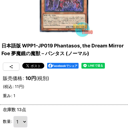
日本語版 WPP1-JP019 Phantasos, the Dream Mirror
Foe 夢魔鏡の魔獣－パンタス (ノーマル)
Facebookでシェア
販売価格
:
10
円
(税別)
(
税込
:
11
円
)
重み
:
1
在庫数 13点
数量
: