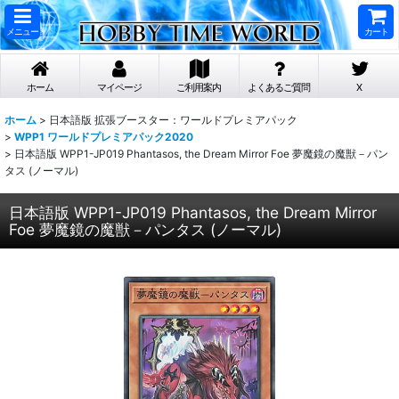
メニュー
カート
ホーム
マイページ
ご利用案内
よくあるご質問
X
ホーム
>
日本語版 拡張ブースター：ワールドプレミアパック
>
WPP1 ワールドプレミアパック2020
>
日本語版 WPP1-JP019 Phantasos, the Dream Mirror Foe 夢魔鏡の魔獣－パン
タス (ノーマル)
日本語版 WPP1-JP019 Phantasos, the Dream Mirror
Foe 夢魔鏡の魔獣－パンタス (ノーマル)