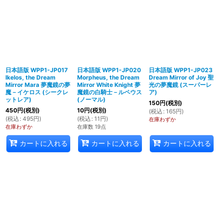
日本語版 WPP1-JP017
日本語版 WPP1-JP020
日本語版 WPP1-JP023
Ikelos, the Dream
Morpheus, the Dream
Dream Mirror of Joy 聖
Mirror Mara 夢魔鏡の夢
Mirror White Knight 夢
光の夢魔鏡 (スーパーレ
魔－イケロス (シークレ
魔鏡の白騎士－ルペウス
ア)
ットレア)
(ノーマル)
150
円
(税別)
450
円
(税別)
10
円
(税別)
(
税込
:
165
円
)
(
税込
:
495
円
)
(
税込
:
11
円
)
在庫わずか
在庫わずか
在庫数 19点
カートに入れる
カートに入れる
カートに入れる