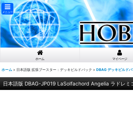
メニュー
ホーム
マイページ
ホーム
>
日本語版 拡張ブースター：デッキビルドパック
>
DBAG デッキビルド
日本語版 DBAG-JP019 LaSolfachord Angeli