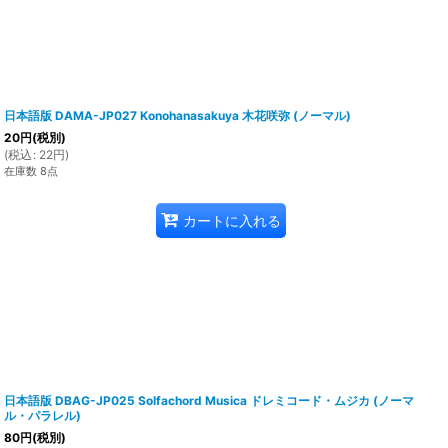
日本語版 DAMA-JP027 Konohanasakuya 木花咲弥 (ノーマル)
20
円
(税別)
(
税込
:
22
円
)
在庫数 8点
カートに入れる
日本語版 DBAG-JP025 Solfachord Musica ドレミコード・ムジカ (ノーマ
ル・パラレル)
80
円
(税別)