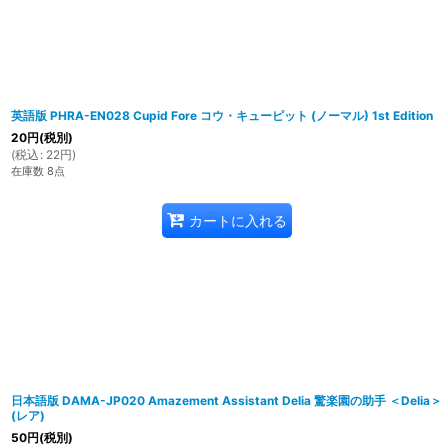
英語版 PHRA-EN028 Cupid Fore コウ・キューピット (ノーマル) 1st Edition
20
円
(税別)
(
税込
:
22
円
)
在庫数 8点
カートに入れる
日本語版 DAMA-JP020 Amazement Assistant Delia 驚楽園の助手 ＜Delia＞
(レア)
50
円
(税別)