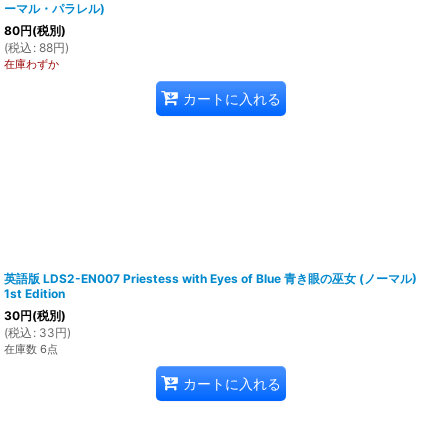
ーマル・パラレル)
80
円
(税別)
(
税込
:
88
円
)
在庫わずか
カートに入れる
英語版 LDS2-EN007 Priestess with Eyes of Blue 青き眼の巫女 (ノーマル)
1st Edition
30
円
(税別)
(
税込
:
33
円
)
在庫数 6点
カートに入れる