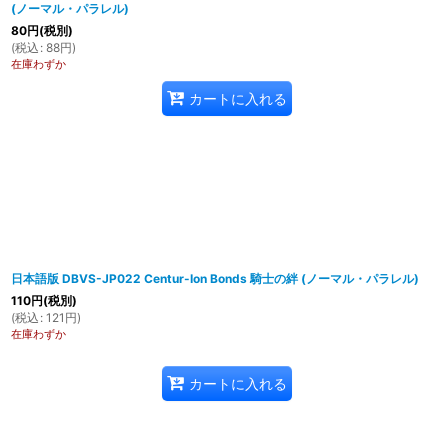
(ノーマル・パラレル)
80
円
(税別)
(
税込
:
88
円
)
在庫わずか
カートに入れる
日本語版 DBVS-JP022 Centur-Ion Bonds 騎士の絆 (ノーマル・パラレル)
110
円
(税別)
(
税込
:
121
円
)
在庫わずか
カートに入れる