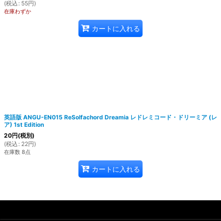
(
税込
:
55
円
)
在庫わずか
カートに入れる
英語版 ANGU-EN015 ReSolfachord Dreamia レドレミコード・ドリーミア (レ
ア) 1st Edition
20
円
(税別)
(
税込
:
22
円
)
在庫数 8点
カートに入れる