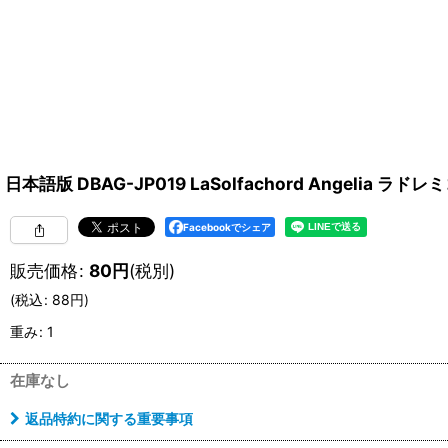
日本語版 DBAG-JP019 LaSolfachord Angeli
Facebookでシェア
販売価格
:
80
円
(税別)
(
税込
:
88
円
)
重み
:
1
在庫なし
返品特約に関する重要事項