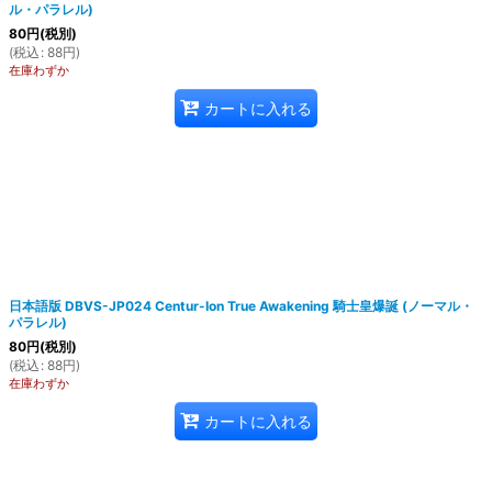
ル・パラレル)
80
円
(税別)
(
税込
:
88
円
)
在庫わずか
カートに入れる
日本語版 DBVS-JP024 Centur-Ion True Awakening 騎士皇爆誕 (ノーマル・
パラレル)
80
円
(税別)
(
税込
:
88
円
)
在庫わずか
カートに入れる