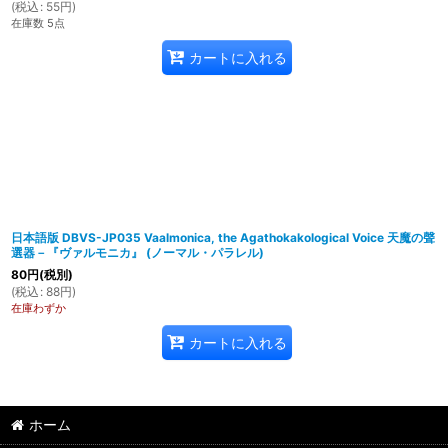
(
税込
:
55
円
)
在庫数 5点
カートに入れる
日本語版 DBVS-JP035 Vaalmonica, the Agathokakological Voice 天魔の聲
選器－『ヴァルモニカ』 (ノーマル・パラレル)
80
円
(税別)
(
税込
:
88
円
)
在庫わずか
カートに入れる
ホーム