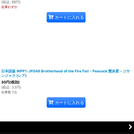
(
税込
:
88
円
)
在庫わずか
カートに入れる
日本語版 WPP1-JP049 Brotherhood of the Fire Fist - Peacock 慧炎星－コサ
ンジャク (レア)
30
円
(税別)
(
税込
:
33
円
)
在庫数 7点
カートに入れる