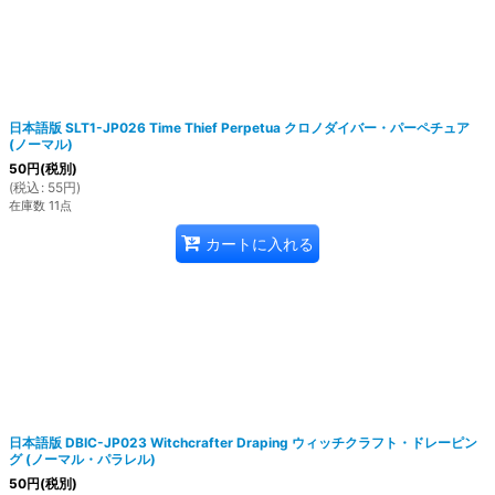
日本語版 SLT1-JP026 Time Thief Perpetua クロノダイバー・パーペチュア
(ノーマル)
50
円
(税別)
(
税込
:
55
円
)
在庫数 11点
カートに入れる
日本語版 DBIC-JP023 Witchcrafter Draping ウィッチクラフト・ドレーピン
グ (ノーマル・パラレル)
50
円
(税別)