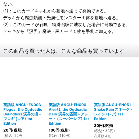
ない。
(1)：このカードを手札から墓地へ送って発動できる。
デッキから爬虫類族・光属性モンスター１体を墓地へ送る。
(2)：このカードが召喚・特殊召喚に成功した場合に発動できる。
デッキから「溟界」魔法・罠カード１枚を手札に加える。
この商品を買った人は、こんな商品も買っています
英語版 ANGU-EN003
英語版 ANGU-EN006
英語版 ANGU-EN051
Flogos, the Ogdoadic
Aleirtt, the Ogdoadic
Snake Rain スネーク・
Boundless 溟界の漠－
Dark 溟界の昏闇－アレ
レイン (レア) 1st
フロギ (レア) 1st
ート (スーパーレア) 1st
Edition
Edition
Edition
30
円
(税別)
20
円
(税別)
100
円
(税別)
(
税込
:
33
円
)
(
税込
:
22
円
)
(
税込
:
110
円
)
在庫数 4点