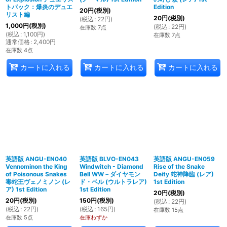
トパック：爆炎のデュエ
Edition
20
円
(税別)
リスト編
20
円
(税別)
(
税込
:
22
円
)
1,000
円
(税別)
(
税込
:
22
円
)
在庫数 7点
(
税込
:
1,100
円
)
在庫数 7点
通常価格
:
2,400
円
在庫数 4点
カートに入れる
カートに入れる
カートに入れる
英語版 ANGU-EN040
英語版 BLVO-EN043
英語版 ANGU-EN059
Vennominon the King
Windwitch - Diamond
Rise of the Snake
of Poisonous Snakes
Bell WW－ダイヤモン
Deity 蛇神降臨 (レア)
毒蛇王ヴェノミノン (レ
ド・ベル (ウルトラレア)
1st Edition
ア) 1st Edition
1st Edition
20
円
(税別)
20
円
(税別)
150
円
(税別)
(
税込
:
22
円
)
(
税込
:
22
円
)
(
税込
:
165
円
)
在庫数 15点
在庫数 5点
在庫わずか