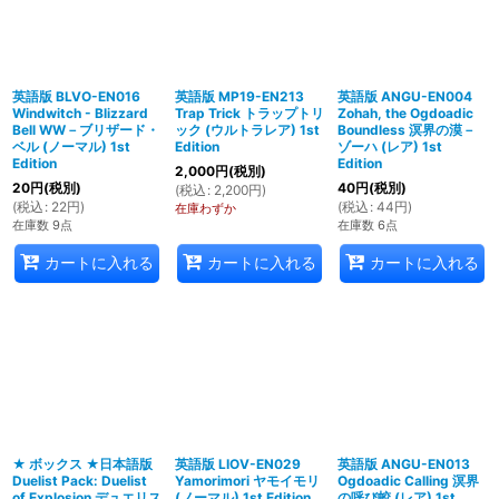
英語版 BLVO-EN016
英語版 MP19-EN213
英語版 ANGU-EN004
Windwitch - Blizzard
Trap Trick トラップトリ
Zohah, the Ogdoadic
Bell WW－ブリザード・
ック (ウルトラレア) 1st
Boundless 溟界の漠－
ベル (ノーマル) 1st
Edition
ゾーハ (レア) 1st
Edition
Edition
2,000
円
(税別)
20
円
(税別)
40
円
(税別)
(
税込
:
2,200
円
)
(
税込
:
22
円
)
(
税込
:
44
円
)
在庫わずか
在庫数 9点
在庫数 6点
カートに入れる
カートに入れる
カートに入れる
★ ボックス ★日本語版
英語版 LIOV-EN029
英語版 ANGU-EN013
Duelist Pack: Duelist
Yamorimori ヤモイモリ
Ogdoadic Calling 溟界
of Explosion デュエリス
(ノーマル) 1st Edition
の呼び蛟 (レア) 1st