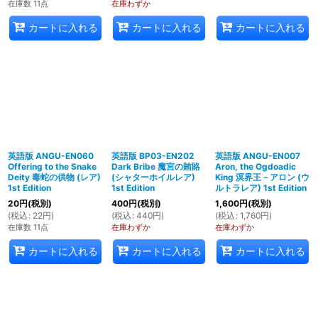
在庫数 11点
在庫わずか
カートに入れる
カートに入れる
カートに入れる
英語版 ANGU-EN060
英語版 BP03-EN202
英語版 ANGU-EN007
Offering to the Snake
Dark Bribe 魔宮の賄賂
Aron, the Ogdoadic
Deity 毒蛇の供物 (レア)
(シャターホイルレア)
King 溟界王－アロン (ウ
1st Edition
1st Edition
ルトラレア) 1st Edition
20
円
(税別)
400
円
(税別)
1,600
円
(税別)
(
税込
:
22
円
)
(
税込
:
440
円
)
(
税込
:
1,760
円
)
在庫数 11点
在庫わずか
在庫わずか
カートに入れる
カートに入れる
カートに入れる