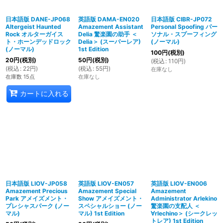
日本語版 DANE-JP068
英語版 DAMA-EN020
日本語版 CIBR-JP072
Altergeist Haunted
Amazement Assistant
Personal Spoofing パー
Rock オルターガイス
Delia 驚楽園の助手 ＜
ソナル・スプーフィング
ト・ホーンデッドロック
Delia＞ (スーパーレア)
(ノーマル)
(ノーマル)
1st Edition
100
円
(税別)
20
円
(税別)
50
円
(税別)
(
税込
:
110
円
)
(
税込
:
22
円
)
(
税込
:
55
円
)
在庫なし
在庫数 15点
在庫なし
カートに入れる
日本語版 LIOV-JP058
英語版 LIOV-EN057
英語版 LIOV-EN006
Amazement Precious
Amazement Special
Amazement
Park アメイズメント・
Show アメイズメント・
Administrator Arlekino
プレシャスパーク (ノー
スペシャルショー (ノー
驚楽園の支配人 ＜
マル)
マル) 1st Edition
∀rlechino＞ (シークレッ
トレア) 1st Edition