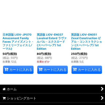
日本語版 LIOV-JP070
英語版 LIOV-EN037
英語版 LIOV-EN051
Amazement Family
Lavalval Exlord ラヴァ
Zexal Construction ゼ
Faces アメイズメント・
ルバル・エクスロード
アル・コンストラクショ
ファミリーフェイス (ノ
(スーパーレア) 1st
ン (スーパーレア) 1st
ーマル)
Edition
Edition
50
円
(税別)
80
円
(税別)
250
円
(税別)
(
税込
:
55
円
)
(
税込
:
88
円
)
(
税込
:
275
円
)
在庫数 12点
在庫わずか
在庫数 5点
カートに入れる
カートに入れる
カートに入れる
ホーム
ショッピングカート