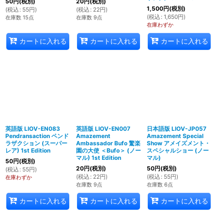
50
円
(税別)
20
円
(税別)
1,500
円
(税別)
(
税込
:
55
円
)
(
税込
:
22
円
)
(
税込
:
1,650
円
)
在庫数 15点
在庫数 9点
在庫わずか
カートに入れる
カートに入れる
カートに入れる
英語版 LIOV-EN083
英語版 LIOV-EN007
日本語版 LIOV-JP057
Pendransaction ペンド
Amazement
Amazement Special
ラザクション (スーパー
Ambassador Bufo 驚楽
Show アメイズメント・
レア) 1st Edition
園の大使 ＜Bufo＞ (ノー
スペシャルショー (ノー
マル) 1st Edition
マル)
50
円
(税別)
20
円
(税別)
50
円
(税別)
(
税込
:
55
円
)
(
税込
:
22
円
)
(
税込
:
55
円
)
在庫わずか
在庫数 9点
在庫数 6点
カートに入れる
カートに入れる
カートに入れる