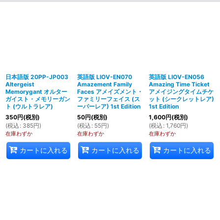
日本語版 20PP-JP003
英語版 LIOV-EN070
英語版 LIOV-EN056
Altergeist
Amazement Family
Amazing Time Ticket
Memorygant オルター
Faces アメイズメント・
アメイジングタイムチケ
ガイスト・メモリーガン
ファミリーフェイス (ス
ット (シークレットレア)
ト (ウルトラレア)
ーパーレア) 1st Edition
1st Edition
350
円
(税別)
50
円
(税別)
1,600
円
(税別)
(
税込
:
385
円
)
(
税込
:
55
円
)
(
税込
:
1,760
円
)
在庫わずか
在庫わずか
在庫わずか
カートに入れる
カートに入れる
カートに入れる