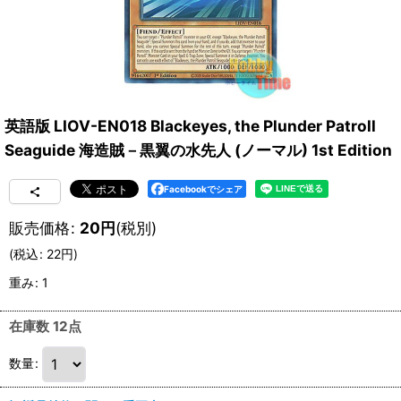
英語版 LIOV-EN018 Blackeyes, the Plunder Patroll
Seaguide 海造賊－黒翼の水先人 (ノーマル) 1st Edition
Facebookでシェア
販売価格
:
20
円
(税別)
(
税込
:
22
円
)
重み
:
1
在庫数 12点
数量
: