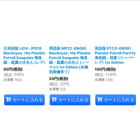
日本語版 LIOV-JP018
英語版 MP22-EN065
英語版 ETCO-EN091
Blackeyes, the Plunder
Blackeyes, the Plunder
Plunder Patroll Parrrty
Patroll Seaguide 海造
Patroll Seaguide 海造
海造賊－祝宴 (スーパー
賊－黒翼の水先人 (レア)
賊－黒翼の水先人 (ノー
レア) 1st Edition
マル) 1st Edition
[
各種
50
円
(税別)
100
円
(税別)
初期傷有り
]
(
税込
:
55
円
)
(
税込
:
110
円
)
20
円
(税別)
在庫数 10点
在庫数 13点
(
税込
:
22
円
)
在庫数 5点
カートに入れる
カートに入れる
カートに入れる