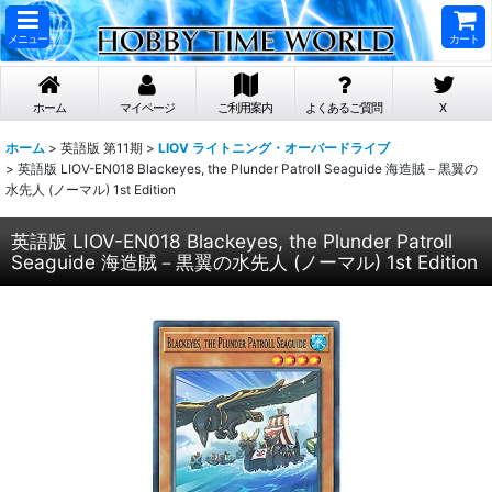
メニュー
カート
ホーム
マイページ
ご利用案内
よくあるご質問
X
ホーム
>
英語版 第11期
>
LIOV ライトニング・オーバードライブ
>
英語版 LIOV-EN018 Blackeyes, the Plunder Patroll Seaguide 海造賊－黒翼の
水先人 (ノーマル) 1st Edition
英語版 LIOV-EN018 Blackeyes, the Plunder Patroll
Seaguide 海造賊－黒翼の水先人 (ノーマル) 1st Edition