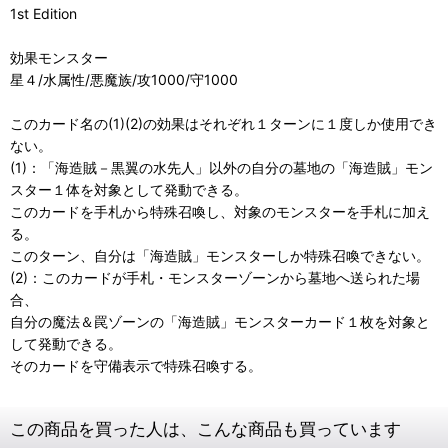
1st Edition
効果モンスター
星４/水属性/悪魔族/攻1000/守1000
このカード名の(1)(2)の効果はそれぞれ１ターンに１度しか使用でき
ない。
(1)：「海造賊－黒翼の水先人」以外の自分の墓地の「海造賊」モン
スター１体を対象として発動できる。
このカードを手札から特殊召喚し、対象のモンスターを手札に加え
る。
このターン、自分は「海造賊」モンスターしか特殊召喚できない。
(2)：このカードが手札・モンスターゾーンから墓地へ送られた場
合、
自分の魔法＆罠ゾーンの「海造賊」モンスターカード１枚を対象と
して発動できる。
そのカードを守備表示で特殊召喚する。
この商品を買った人は、こんな商品も買っています