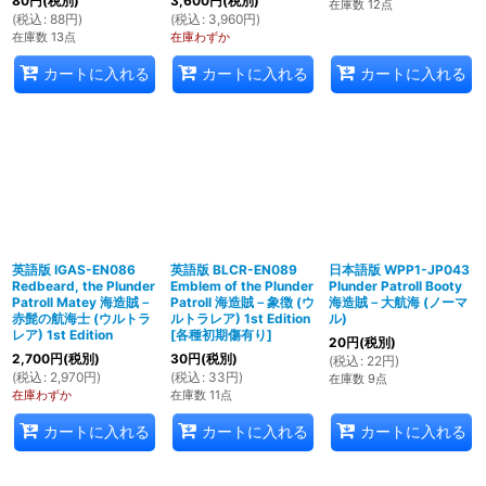
80
円
(税別)
3,600
円
(税別)
在庫数 12点
(
税込
:
88
円
)
(
税込
:
3,960
円
)
在庫数 13点
在庫わずか
カートに入れる
カートに入れる
カートに入れる
英語版 IGAS-EN086
英語版 BLCR-EN089
日本語版 WPP1-JP043
Redbeard, the Plunder
Emblem of the Plunder
Plunder Patroll Booty
Patroll Matey 海造賊－
Patroll 海造賊－象徴 (ウ
海造賊－大航海 (ノーマ
赤髭の航海士 (ウルトラ
ルトラレア) 1st Edition
ル)
レア) 1st Edition
[
各種初期傷有り
]
20
円
(税別)
2,700
円
(税別)
30
円
(税別)
(
税込
:
22
円
)
(
税込
:
2,970
円
)
(
税込
:
33
円
)
在庫数 9点
在庫わずか
在庫数 11点
カートに入れる
カートに入れる
カートに入れる