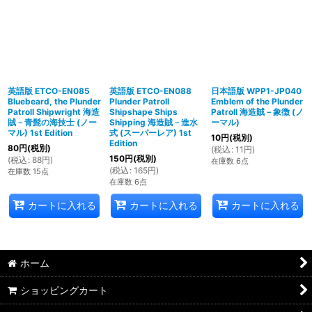
英語版 ETCO-EN085
英語版 ETCO-EN088
日本語版 WPP1-JP040
Bluebeard, the Plunder
Plunder Patroll
Emblem of the Plunder
Patroll Shipwright 海造
Shipshape Ships
Patroll 海造賊－象徴 (ノ
賊－青髭の海技士 (ノー
Shipping 海造賊－進水
ーマル)
マル) 1st Edition
式 (スーパーレア) 1st
10
円
(税別)
Edition
80
円
(税別)
(
税込
:
11
円
)
150
円
(税別)
(
税込
:
88
円
)
在庫数 6点
(
税込
:
165
円
)
在庫数 15点
在庫数 6点
カートに入れる
カートに入れる
カートに入れる
ホーム
ショッピングカート