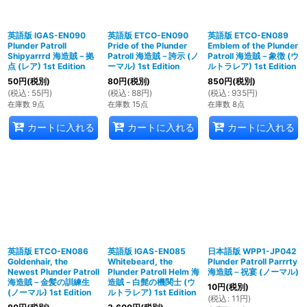
英語版 IGAS-EN090
英語版 ETCO-EN090
英語版 ETCO-EN089
Plunder Patroll
Pride of the Plunder
Emblem of the Plunder
Shipyarrrd 海造賊－拠
Patroll 海造賊－誇示 (ノ
Patroll 海造賊－象徴 (ウ
点 (レア) 1st Edition
ーマル) 1st Edition
ルトラレア) 1st Edition
50
円
(税別)
80
円
(税別)
850
円
(税別)
(
税込
:
55
円
)
(
税込
:
88
円
)
(
税込
:
935
円
)
在庫数 9点
在庫数 15点
在庫数 8点
カートに入れる
カートに入れる
カートに入れる
英語版 ETCO-EN086
英語版 IGAS-EN085
日本語版 WPP1-JP042
Goldenhair, the
Whitebeard, the
Plunder Patroll Parrrty
Newest Plunder Patroll
Plunder Patroll Helm 海
海造賊－祝宴 (ノーマル)
海造賊－金髪の訓練生
造賊－白髭の機関士 (ウ
10
円
(税別)
(ノーマル) 1st Edition
ルトラレア) 1st Edition
(
税込
:
11
円
)