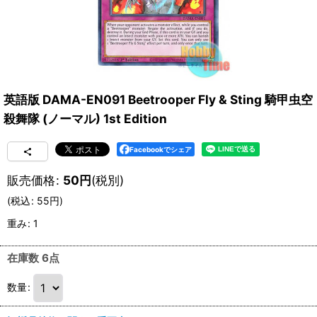
英語版 DAMA-EN091 Beetrooper Fly & Sting 騎甲虫空
殺舞隊 (ノーマル) 1st Edition
Facebookでシェア
販売価格
:
50
円
(税別)
(
税込
:
55
円
)
重み
:
1
在庫数 6点
数量
: