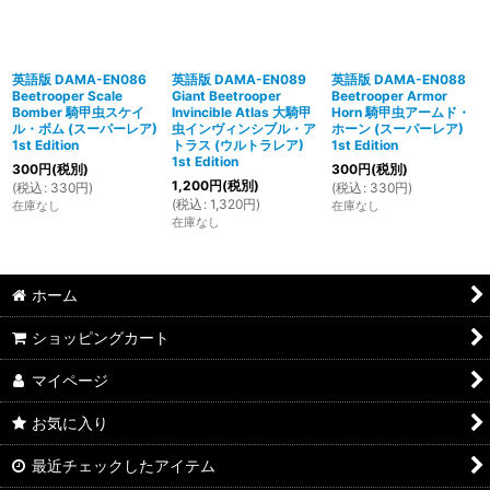
英語版 DAMA-EN086
英語版 DAMA-EN089
英語版 DAMA-EN088
Beetrooper Scale
Giant Beetrooper
Beetrooper Armor
Bomber 騎甲虫スケイ
Invincible Atlas 大騎甲
Horn 騎甲虫アームド・
ル・ボム (スーパーレア)
虫インヴィンシブル・ア
ホーン (スーパーレア)
1st Edition
トラス (ウルトラレア)
1st Edition
1st Edition
300
円
(税別)
300
円
(税別)
1,200
円
(税別)
(
税込
:
330
円
)
(
税込
:
330
円
)
(
税込
:
1,320
円
)
在庫なし
在庫なし
在庫なし
ホーム
ショッピングカート
マイページ
お気に入り
最近チェックしたアイテム