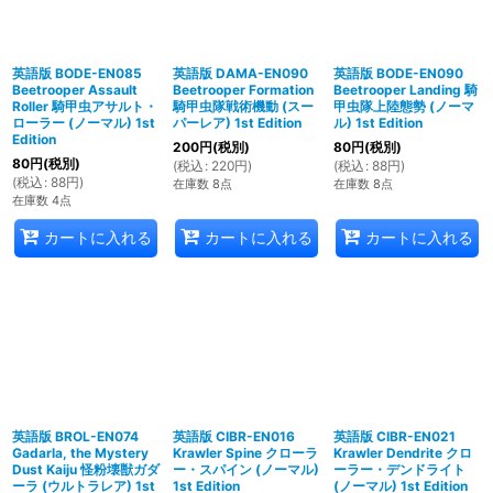
英語版 BODE-EN085
英語版 DAMA-EN090
英語版 BODE-EN090
Beetrooper Assault
Beetrooper Formation
Beetrooper Landing 騎
Roller 騎甲虫アサルト・
騎甲虫隊戦術機動 (スー
甲虫隊上陸態勢 (ノーマ
ローラー (ノーマル) 1st
パーレア) 1st Edition
ル) 1st Edition
Edition
200
円
(税別)
80
円
(税別)
80
円
(税別)
(
税込
:
220
円
)
(
税込
:
88
円
)
(
税込
:
88
円
)
在庫数 8点
在庫数 8点
在庫数 4点
カートに入れる
カートに入れる
カートに入れる
英語版 BROL-EN074
英語版 CIBR-EN016
英語版 CIBR-EN021
Gadarla, the Mystery
Krawler Spine クローラ
Krawler Dendrite クロ
Dust Kaiju 怪粉壊獣ガダ
ー・スパイン (ノーマル)
ーラー・デンドライト
ーラ (ウルトラレア) 1st
1st Edition
(ノーマル) 1st Edition