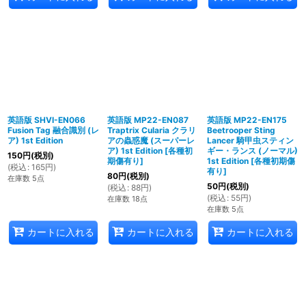
英語版 SHVI-EN066
英語版 MP22-EN087
英語版 MP22-EN175
Fusion Tag 融合識別 (レ
Traptrix Cularia クラリ
Beetrooper Sting
ア) 1st Edition
アの蟲惑魔 (スーパーレ
Lancer 騎甲虫スティン
ア) 1st Edition
[
各種初
ギー・ランス (ノーマル)
150
円
(税別)
期傷有り
]
1st Edition
[
各種初期傷
(
税込
:
165
円
)
有り
]
80
円
(税別)
在庫数 5点
50
円
(税別)
(
税込
:
88
円
)
(
税込
:
55
円
)
在庫数 18点
在庫数 5点
カートに入れる
カートに入れる
カートに入れる