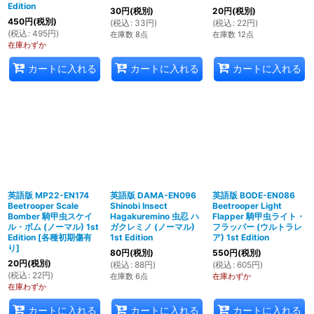
Edition
30
円
(税別)
20
円
(税別)
450
円
(税別)
(
税込
:
33
円
)
(
税込
:
22
円
)
(
税込
:
495
円
)
在庫数 8点
在庫数 12点
在庫わずか
カートに入れる
カートに入れる
カートに入れる
英語版 MP22-EN174
英語版 DAMA-EN096
英語版 BODE-EN086
Beetrooper Scale
Shinobi Insect
Beetrooper Light
Bomber 騎甲虫スケイ
Hagakuremino 虫忍 ハ
Flapper 騎甲虫ライト・
ル・ボム (ノーマル) 1st
ガクレミノ (ノーマル)
フラッパー (ウルトラレ
Edition
[
各種初期傷有
1st Edition
ア) 1st Edition
り
]
80
円
(税別)
550
円
(税別)
20
円
(税別)
(
税込
:
88
円
)
(
税込
:
605
円
)
(
税込
:
22
円
)
在庫数 6点
在庫わずか
在庫わずか
カートに入れる
カートに入れる
カートに入れる