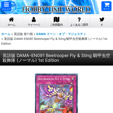
メニュー
カート
ホーム
マイページ
ご利用案内
よくあるご質問
X
ホーム
>
英語版 第11期
>
DAMA ドーン・オブ・マジェスティ
>
英語版 DAMA-EN091 Beetrooper Fly & Sting 騎甲虫空殺舞隊 (ノーマル) 1st
Edition
英語版 DAMA-EN091 Beetrooper Fly & Sting 騎甲虫空
殺舞隊 (ノーマル) 1st Edition