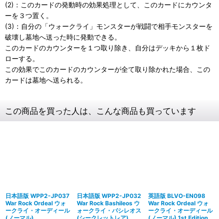
(2)：このカードの発動時の効果処理として、このカードにカウンタ
ーを３つ置く。
(3)：自分の「ウォークライ」モンスターが戦闘で相手モンスターを
破壊し墓地へ送った時に発動できる。
このカードのカウンターを１つ取り除き、自分はデッキから１枚ド
ローする。
この効果でこのカードのカウンターが全て取り除かれた場合、この
カードは墓地へ送られる。
この商品を買った人は、こんな商品も買っています
日本語版 WPP2-JP037
日本語版 WPP2-JP032
英語版 BLVO-EN098
War Rock Ordeal ウォ
War Rock Bashileos ウ
War Rock Ordeal ウォ
ークライ・オーディール
ォークライ・バシレオス
ークライ・オーディール
(ノーマル)
(シークレットレア)
(ノーマル) 1st Edition