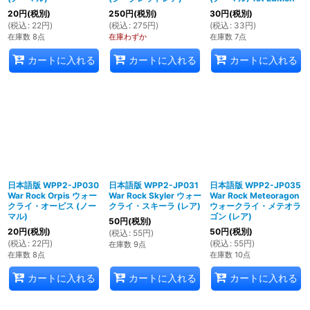
20
円
(税別)
250
円
(税別)
30
円
(税別)
(
税込
:
22
円
)
(
税込
:
275
円
)
(
税込
:
33
円
)
在庫数 8点
在庫わずか
在庫数 7点
カートに入れる
カートに入れる
カートに入れる
日本語版 WPP2-JP030
日本語版 WPP2-JP031
日本語版 WPP2-JP035
War Rock Orpis ウォー
War Rock Skyler ウォー
War Rock Meteoragon
クライ・オーピス (ノー
クライ・スキーラ (レア)
ウォークライ・メテオラ
マル)
ゴン (レア)
50
円
(税別)
20
円
(税別)
50
円
(税別)
(
税込
:
55
円
)
(
税込
:
22
円
)
(
税込
:
55
円
)
在庫数 9点
在庫数 8点
在庫数 10点
カートに入れる
カートに入れる
カートに入れる