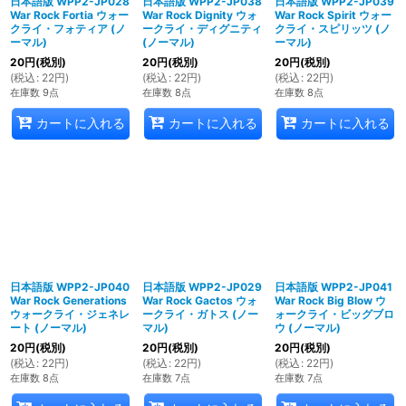
日本語版 WPP2-JP028
日本語版 WPP2-JP038
日本語版 WPP2-JP039
War Rock Fortia ウォー
War Rock Dignity ウォ
War Rock Spirit ウォー
クライ・フォティア (ノ
ークライ・ディグニティ
クライ・スピリッツ (ノ
ーマル)
(ノーマル)
ーマル)
20
円
(税別)
20
円
(税別)
20
円
(税別)
(
税込
:
22
円
)
(
税込
:
22
円
)
(
税込
:
22
円
)
在庫数 9点
在庫数 8点
在庫数 8点
カートに入れる
カートに入れる
カートに入れる
日本語版 WPP2-JP040
日本語版 WPP2-JP029
日本語版 WPP2-JP041
War Rock Generations
War Rock Gactos ウォ
War Rock Big Blow ウ
ウォークライ・ジェネレ
ークライ・ガトス (ノー
ォークライ・ビッグブロ
ート (ノーマル)
マル)
ウ (ノーマル)
20
円
(税別)
20
円
(税別)
20
円
(税別)
(
税込
:
22
円
)
(
税込
:
22
円
)
(
税込
:
22
円
)
在庫数 8点
在庫数 7点
在庫数 7点