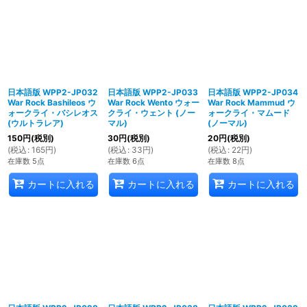
日本語版 WPP2-JP032
日本語版 WPP2-JP033
日本語版 WPP2-JP034
War Rock Bashileos ウ
War Rock Wento ウォー
War Rock Mammud ウ
ォークライ・バシレオス
クライ・ウェント (ノー
ォークライ・マムード
(ウルトラレア)
マル)
(ノーマル)
150
円
(税別)
30
円
(税別)
20
円
(税別)
(
税込
:
165
円
)
(
税込
:
33
円
)
(
税込
:
22
円
)
在庫数 5点
在庫数 6点
在庫数 8点
カートに入れる
カートに入れる
カートに入れる