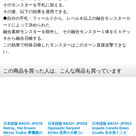
そのモンスターを手札に加える。
その後、以下の効果を適用できる。
●自分の手札・フィールドから、レベル８以上の融合モンスターカ
ードによって決められた
融合素材モンスターを除外し、その融合モンスター１体をＥＸデッ
キから融合召喚する。
この効果で特殊召喚したモンスターはこのターン直接攻撃できな
い。
この商品を買った人は、こんな商品も買っています
日本語版 BACH-JP018
日本語版 BACH-JP058
日本語版 BACH-JP052
Neiroy, the Dream
Ogdoadic Serpent
Icejade Cenote Enion
Mirror Traitor 夢魔鏡の
Strike 溟界の大蛟 (レ
Cradle 氷水底イニオ