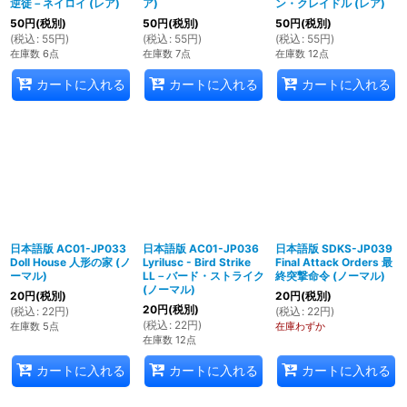
逆徒－ネイロイ (レア)
ア)
ン・クレイドル (レア)
50
円
(税別)
50
円
(税別)
50
円
(税別)
(
税込
:
55
円
)
(
税込
:
55
円
)
(
税込
:
55
円
)
在庫数 6点
在庫数 7点
在庫数 12点
カートに入れる
カートに入れる
カートに入れる
日本語版 AC01-JP033
日本語版 AC01-JP036
日本語版 SDKS-JP039
Doll House 人形の家 (ノ
Lyrilusc - Bird Strike
Final Attack Orders 最
ーマル)
LL－バード・ストライク
終突撃命令 (ノーマル)
(ノーマル)
20
円
(税別)
20
円
(税別)
20
円
(税別)
(
税込
:
22
円
)
(
税込
:
22
円
)
(
税込
:
22
円
)
在庫数 5点
在庫わずか
在庫数 12点
カートに入れる
カートに入れる
カートに入れる