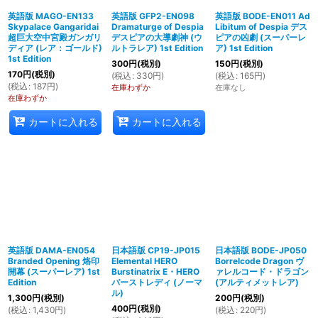
英語版 MAGO-EN133
英語版 GFP2-EN098
英語版 BODE-EN011 Ad
Skypalace Gangaridai
Dramaturge of Despia
Libitum of Despia デス
超巨大空中宮殿ガンガリ
デスピアの大導劇神 (ウ
ピアの凶劇 (スーパーレ
ディア (レア：ゴールド)
ルトラレア) 1st Edition
ア) 1st Edition
1st Edition
300
円
(税別)
150
円
(税別)
170
円
(税別)
(
税込
:
330
円
)
(
税込
:
165
円
)
(
税込
:
187
円
)
在庫わずか
在庫なし
在庫わずか
カートに入れる
カートに入れる
英語版 DAMA-EN054
日本語版 CP19-JP015
日本語版 BODE-JP050
Branded Opening 烙印
Elemental HERO
Borrelcode Dragon ヴ
開幕 (スーパーレア) 1st
Burstinatrix E・HERO
ァレルコード・ドラゴン
Edition
バーストレディ (ノーマ
(アルティメットレア)
ル)
1,300
円
(税別)
200
円
(税別)
400
円
(税別)
(
税込
:
1,430
円
)
(
税込
:
220
円
)