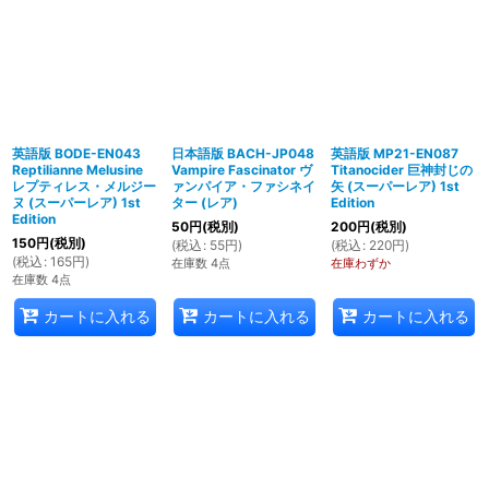
英語版 BODE-EN043
日本語版 BACH-JP048
英語版 MP21-EN087
Reptilianne Melusine
Vampire Fascinator ヴ
Titanocider 巨神封じの
レプティレス・メルジー
ァンパイア・ファシネイ
矢 (スーパーレア) 1st
ヌ (スーパーレア) 1st
ター (レア)
Edition
Edition
50
円
(税別)
200
円
(税別)
150
円
(税別)
(
税込
:
55
円
)
(
税込
:
220
円
)
(
税込
:
165
円
)
在庫数 4点
在庫わずか
在庫数 4点
カートに入れる
カートに入れる
カートに入れる