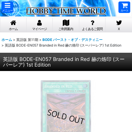
メニュー
カート
ホーム
マイページ
ご利用案内
よくあるご質問
X
ホーム
>
英語版 第11期
>
BODE バースト・オブ・デスティニー
>
英語版 BODE-EN057 Branded in Red 赫の烙印 (スーパーレア) 1st Edition
英語版 BODE-EN057 Branded in Red 赫の烙印 (スー
パーレア) 1st Edition