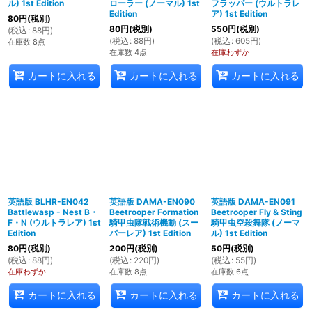
ル) 1st Edition
ローラー (ノーマル) 1st
フラッパー (ウルトラレ
Edition
ア) 1st Edition
80
円
(税別)
80
円
(税別)
550
円
(税別)
(
税込
:
88
円
)
(
税込
:
88
円
)
(
税込
:
605
円
)
在庫数 8点
在庫数 4点
在庫わずか
カートに入れる
カートに入れる
カートに入れる
英語版 BLHR-EN042
英語版 DAMA-EN090
英語版 DAMA-EN091
Battlewasp - Nest B・
Beetrooper Formation
Beetrooper Fly & Sting
F・N (ウルトラレア) 1st
騎甲虫隊戦術機動 (スー
騎甲虫空殺舞隊 (ノーマ
Edition
パーレア) 1st Edition
ル) 1st Edition
80
円
(税別)
200
円
(税別)
50
円
(税別)
(
税込
:
88
円
)
(
税込
:
220
円
)
(
税込
:
55
円
)
在庫わずか
在庫数 8点
在庫数 6点
カートに入れる
カートに入れる
カートに入れる