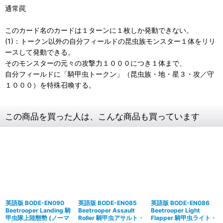
通常罠
このカード名のカードは１ターンに１枚しか発動できない。
(1)：トークン以外の自分フィールドの昆虫族モンスター１体をリリ
ースして発動できる。
そのモンスターの元々の攻撃力１０００につき１体まで、
自分フィールドに「騎甲虫トークン」（昆虫族・地・星３・攻／守
１０００）を特殊召喚する。
この商品を買った人は、こんな商品も買っています
英語版 BODE-EN090
英語版 BODE-EN085
英語版 BODE-EN086
Beetrooper Landing 騎
Beetrooper Assault
Beetrooper Light
甲虫隊上陸態勢 (ノーマ
Roller 騎甲虫アサルト・
Flapper 騎甲虫ライト・