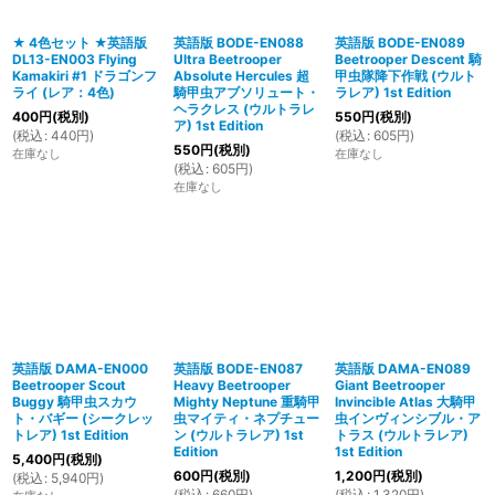
★ 4色セット ★英語版
英語版 BODE-EN088
英語版 BODE-EN089
DL13-EN003 Flying
Ultra Beetrooper
Beetrooper Descent 騎
Kamakiri #1 ドラゴンフ
Absolute Hercules 超
甲虫隊降下作戦 (ウルト
ライ (レア：4色)
騎甲虫アブソリュート・
ラレア) 1st Edition
ヘラクレス (ウルトラレ
400
円
(税別)
550
円
(税別)
ア) 1st Edition
(
税込
:
440
円
)
(
税込
:
605
円
)
550
円
(税別)
在庫なし
在庫なし
(
税込
:
605
円
)
在庫なし
英語版 DAMA-EN000
英語版 BODE-EN087
英語版 DAMA-EN089
Beetrooper Scout
Heavy Beetrooper
Giant Beetrooper
Buggy 騎甲虫スカウ
Mighty Neptune 重騎甲
Invincible Atlas 大騎甲
ト・バギー (シークレッ
虫マイティ・ネプチュー
虫インヴィンシブル・ア
トレア) 1st Edition
ン (ウルトラレア) 1st
トラス (ウルトラレア)
Edition
1st Edition
5,400
円
(税別)
600
円
(税別)
1,200
円
(税別)
(
税込
:
5,940
円
)
(
税込
:
660
円
)
(
税込
:
1,320
円
)