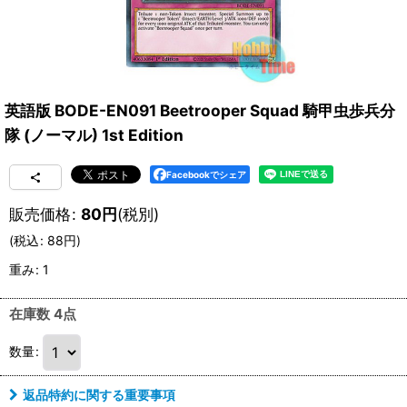
英語版 BODE-EN091 Beetrooper Squad 騎甲虫歩兵分
隊 (ノーマル) 1st Edition
Facebookでシェア
販売価格
:
80
円
(税別)
(
税込
:
88
円
)
重み
:
1
在庫数 4点
数量
:
返品特約に関する重要事項