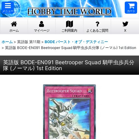
メニュー
カート
ホーム
マイページ
ご利用案内
よくあるご質問
X
ホーム
>
英語版 第11期
>
BODE バースト・オブ・デスティニー
>
英語版 BODE-EN091 Beetrooper Squad 騎甲虫歩兵分隊 (ノーマル) 1st Edition
英語版 BODE-EN091 Beetrooper Squad 騎甲虫歩兵分
隊 (ノーマル) 1st Edition