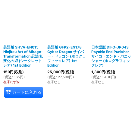
英語版 SHVA-EN015
英語版 GFP2-EN178
日本語版 DIFO-JP043
Ninjitsu Art of Mirage-
Cyber Dragon サイバ
Psychic End Punisher
Transformation 忍法 妖
ー・ドラゴン (ホログラ
サイコ・エンド・パニッ
変化の術 (シークレット
フィックレア) 1st
シャー (ホログラフィッ
レア) 1st Edition
Edition
クレア)
150
円
(税別)
25,000
円
(税別)
1,300
円
(税別)
(
税込
:
165
円
)
(
税込
:
27,500
円
)
(
税込
:
1,430
円
)
在庫わずか
在庫なし
在庫なし
カートに入れる