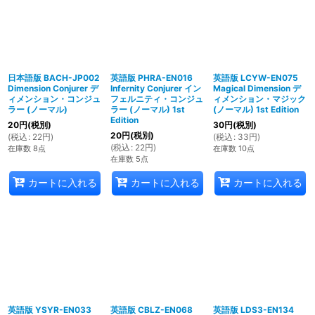
日本語版 BACH-JP002
英語版 PHRA-EN016
英語版 LCYW-EN075
Dimension Conjurer デ
Infernity Conjurer イン
Magical Dimension デ
ィメンション・コンジュ
フェルニティ・コンジュ
ィメンション・マジック
ラー (ノーマル)
ラー (ノーマル) 1st
(ノーマル) 1st Edition
Edition
20
円
(税別)
30
円
(税別)
20
円
(税別)
(
税込
:
22
円
)
(
税込
:
33
円
)
(
税込
:
22
円
)
在庫数 8点
在庫数 10点
在庫数 5点
カートに入れる
カートに入れる
カートに入れる
英語版 YSYR-EN033
英語版 CBLZ-EN068
英語版 LDS3-EN134