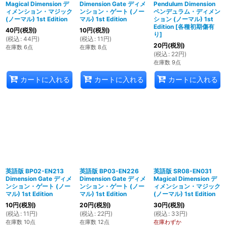
Magical Dimension デ
Dimension Gate ディメ
Pendulum Dimension
ィメンション・マジック
ンション・ゲート (ノー
ペンデュラム・ディメン
(ノーマル) 1st Edition
マル) 1st Edition
ション (ノーマル) 1st
Edition
[
各種初期傷有
40
円
(税別)
10
円
(税別)
り
]
(
税込
:
44
円
)
(
税込
:
11
円
)
20
円
(税別)
在庫数 6点
在庫数 8点
(
税込
:
22
円
)
在庫数 9点
カートに入れる
カートに入れる
カートに入れる
英語版 BP02-EN213
英語版 BP03-EN226
英語版 SR08-EN031
Dimension Gate ディメ
Dimension Gate ディメ
Magical Dimension デ
ンション・ゲート (ノー
ンション・ゲート (ノー
ィメンション・マジック
マル) 1st Edition
マル) 1st Edition
(ノーマル) 1st Edition
10
円
(税別)
20
円
(税別)
30
円
(税別)
(
税込
:
11
円
)
(
税込
:
22
円
)
(
税込
:
33
円
)
在庫数 10点
在庫数 12点
在庫わずか