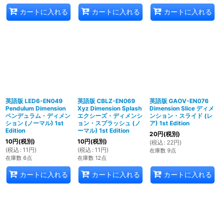
カートに入れる
カートに入れる
カートに入れる
英語版 LED6-EN049
英語版 CBLZ-EN069
英語版 GAOV-EN076
Pendulum Dimension
Xyz Dimension Splash
Dimension Slice ディメ
ペンデュラム・ディメン
エクシーズ・ディメンシ
ンション・スライド (レ
ション (ノーマル) 1st
ョン・スプラッシュ (ノ
ア) 1st Edition
Edition
ーマル) 1st Edition
20
円
(税別)
10
円
(税別)
10
円
(税別)
(
税込
:
22
円
)
(
税込
:
11
円
)
(
税込
:
11
円
)
在庫数 9点
在庫数 6点
在庫数 12点
カートに入れる
カートに入れる
カートに入れる