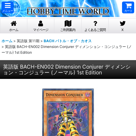
メニュー
カート
ホーム
マイページ
ご利用案内
よくあるご質問
X
ホーム
>
英語版 第11期
>
BACH バトル・オブ・カオス
>
英語版 BACH-EN002 Dimension Conjurer ディメンション・コンジュラー (ノ
ーマル) 1st Edition
英語版 BACH-EN002 Dimension Conjurer ディメンシ
ョン・コンジュラー (ノーマル) 1st Edition