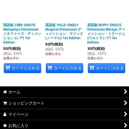
英語版 CIBR-EN075
英語版 YGLD-ENB21
英語版 MVP1-EN025
Metaphys Dimension
Magical Dimension デ
Dimension Mirage ディ
メタファイズ・ディメン
ィメンション・マジック
メンション・ミラージュ
ション (レア) 1st
(ノーマル) 1st Edition
(ウルトラレア) 1st
Edition
Edition
50
円
(税別)
50
円
(税別)
30
円
(税別)
(
税込
:
55
円
)
(
税込
:
55
円
)
(
税込
:
33
円
)
在庫わずか
在庫わずか
在庫わずか
カートに入れる
カートに入れる
カートに入れる
ホーム
ショッピングカート
マイページ
お気に入り