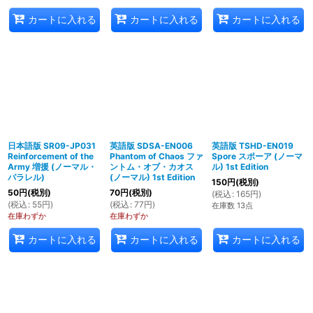
カートに入れる
カートに入れる
カートに入れる
日本語版 SR09-JP031
英語版 SDSA-EN006
英語版 TSHD-EN019
Reinforcement of the
Phantom of Chaos ファ
Spore スポーア (ノーマ
Army 増援 (ノーマル・
ントム・オブ・カオス
ル) 1st Edition
パラレル)
(ノーマル) 1st Edition
150
円
(税別)
50
円
(税別)
70
円
(税別)
(
税込
:
165
円
)
(
税込
:
55
円
)
(
税込
:
77
円
)
在庫数 13点
在庫わずか
在庫わずか
カートに入れる
カートに入れる
カートに入れる