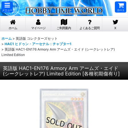
メニュー
カート
ホーム
マイページ
ご利用案内
よくあるご質問
X
ホーム
>
英語版 コレクターズセット
>
HAC1 ヒドゥン・アーセナル：チャプター1
>
英語版 HAC1-EN176 Armory Arm アームズ・エイド (シークレットレア)
Limited Edition
英語版 HAC1-EN176 Armory Arm アームズ・エイド
(シークレットレア) Limited Edition
[
各種初期傷有り
]